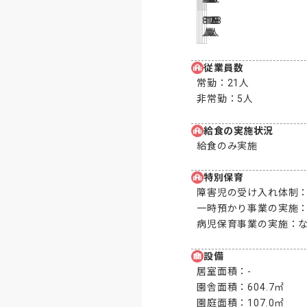
8
12
16
18
18
18
人
人
人
人
人
人
従業員数
常勤：
21人
非常勤：
5人
給食の実施状況
給食のみ実施
特別保育
障害児の受け入れ体制
一時預かり事業の実施
病児保育事業の実施：
設備
居室面積：
-
園舎面積：
604.7㎡
園庭面積：
107.0㎡