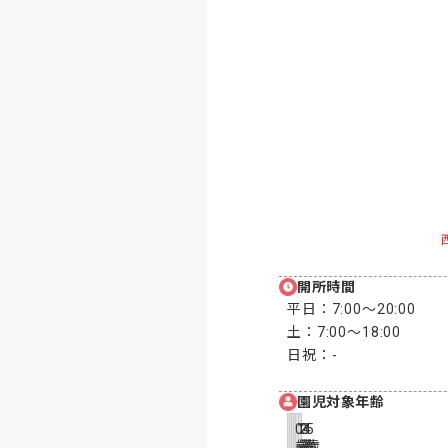
開所時間
平日：
7:00〜20:00
土：
7:00〜18:00
日祝：
-
園児対象年齢
0
1
2
3
4
5
歳
歳
歳
歳
歳
歳