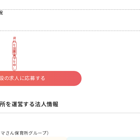
況
資
料
を
請
園
求
見
す
学
る
を
申
し
込
む
設の求人に応募する
所を運営する法人情報
クマさん保育所グループ）