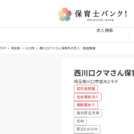
求人検索
TOP
埼玉県
川口市
西川口クマさん保育所の求人・施設情報
西川口クマさん保
埼玉県川口市並木2-9-9
認可保育園
社会福祉法人
複数園あり
福利厚生充実
有給
駅近5分以内