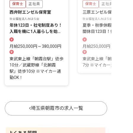
保育士
正社員
保育士
正社員
西弁財エンゼル保育室
三原エンゼル保育室
社会福祉法人みはら会
社会福祉法人みはら会
年休123日・社宅制度あり！
夏季・秋季休暇があるので
入職を機に1人暮らしを始め
間休日123日！働きやすい
たい方もオススメ
件が整っています
月給250,000円 ~ 380,000円
月給250,000円 ~ 380,000
東武東上線「朝霞台駅」徒歩
東武東上線「朝霞台駅」徒
10分／武蔵野線「北朝霞
7分 ※マイカー通勤OK！
駅」徒歩10分 ※マイカー通
勤OK！
埼玉県朝霞市の求人一覧