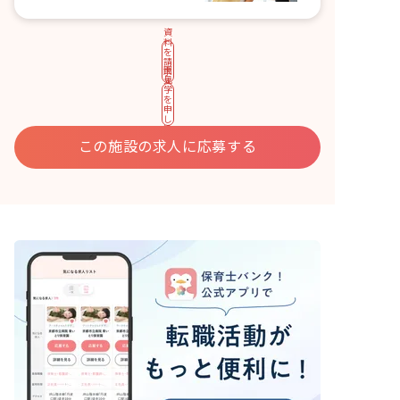
資
料
を
請
園
求
見
す
学
る
を
申
し
込
む
この施設の求人に応募する