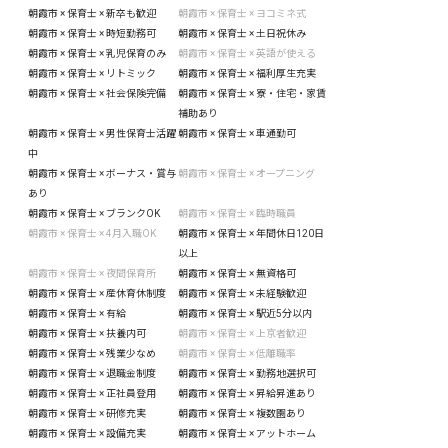
朝霞市 × 保育士 × 新卒も歓迎
朝霞市 × 保育士 × ヨコミネ式
朝霞市 × 保育士 × 時短勤務可
朝霞市 × 保育士 × 土日祝休み
朝霞市 × 保育士 × 乳児保育のみ
朝霞市 × 保育士 × 英語が使える
朝霞市 × 保育士 × リトミック
朝霞市 × 保育士 × 福利厚生充実
朝霞市 × 保育士 × 社会保険完備
朝霞市 × 保育士 × 寮・住宅・家賃
補助あり
朝霞市 × 保育士 × 男性保育士活躍
朝霞市 × 保育士 × 車通勤可
中
朝霞市 × 保育士 × ボーナス・賞与
朝霞市 × 保育士 × オープニング
あり
朝霞市 × 保育士 × ブランクOK
朝霞市 × 保育士 × 臨時職員
朝霞市 × 保育士 × 4月入職OK
朝霞市 × 保育士 × 年間休日120日
以上
朝霞市 × 保育士 × 夜間保育所
朝霞市 × 保育士 × 無資格可
朝霞市 × 保育士 × 産休育休制度
朝霞市 × 保育士 × 未経験歓迎
朝霞市 × 保育士 × 有給
朝霞市 × 保育士 × 駅近5分以内
朝霞市 × 保育士 × 扶養内可
朝霞市 × 保育士 × 上京者歓迎
朝霞市 × 保育士 × 残業少なめ
朝霞市 × 保育士 × 低離職率
朝霞市 × 保育士 × 退職金制度
朝霞市 × 保育士 × 勤務地選択可
朝霞市 × 保育士 × 正社員登用
朝霞市 × 保育士 × 昇給昇進あり
朝霞市 × 保育士 × 研修充実
朝霞市 × 保育士 × 複数園あり
朝霞市 × 保育士 × 設備充実
朝霞市 × 保育士 × アットホーム