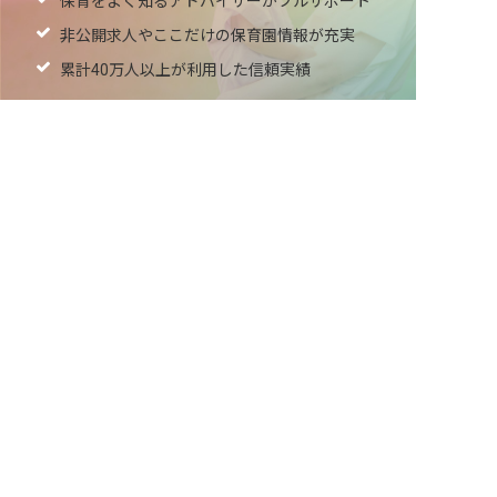
保育をよく知るアドバイザーがフルサポート
非公開求人やここだけの保育園情報が充実
累計40万人以上が利用した信頼実績
適正な有料職業紹介事業者として
厚生労働省の認定取得
最新情報をゲット
LINE友だち追加
毎日工作アイデア配信！
メニュー
ホーム
会員登録
サービス紹介
サイトマップ
転職お役立ち情報
転職フェスタ
保育士コラム
求人検索
履歴書・職務経歴書作成ツール
退会手続き