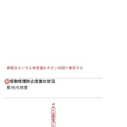
朝霞台エンゼル保育室を大きい地図で確認する
受動喫煙防止措置の状況
敷地内禁煙
資
料
を
請
園
求
見
す
学
る
を