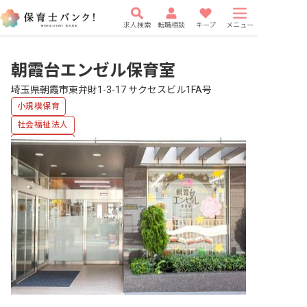
求人検索
転職相談
キープ
メニュー
朝霞台エンゼル保育室
埼玉県朝霞市東弁財1-3-17 サクセスビル1FA号
小規模保育
社会福祉法人
乳児保育のみ
複数園あり
車通勤可
有給
駅近5分以内
WEB面接OK