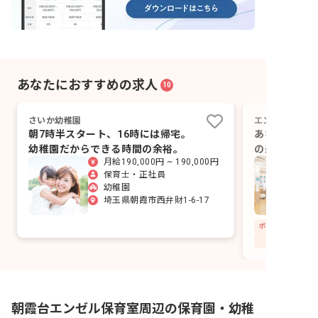
あなたにおすすめの求人
10
さいか幼稚園
エンゼルステッ
朝7時半スタート、16時には帰宅。
あなたの経験
幼稚園だからできる時間の余裕。
の未来を一緒
月給190,000円 ~ 190,000円
保育士・正社員
幼稚園
埼玉県朝霞市西弁財1-6-17
朝霞台エンゼル保育室周辺の保育園・幼稚