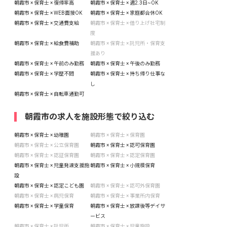
朝霞市 × 保育士 × 復帰率高
朝霞市 × 保育士 × 週2.3日~OK
朝霞市 × 保育士 × WEB面接OK
朝霞市 × 保育士 × 家庭都合休OK
朝霞市 × 保育士 × 交通費支給
朝霞市 × 保育士 × 借り上げ社宅制
度
朝霞市 × 保育士 × 給食費補助
朝霞市 × 保育士 × 託児所・保育支
援あり
朝霞市 × 保育士 × 午前のみ勤務
朝霞市 × 保育士 × 午後のみ勤務
朝霞市 × 保育士 × 学歴不問
朝霞市 × 保育士 × 持ち帰り仕事な
し
朝霞市 × 保育士 × 自転車通勤可
朝霞市の求人を施設形態で絞り込む
朝霞市 × 保育士 × 幼稚園
朝霞市 × 保育士 × 保育園
朝霞市 × 保育士 × 公立保育園
朝霞市 × 保育士 × 認可保育園
朝霞市 × 保育士 × 認証保育園
朝霞市 × 保育士 × 認定保育園
朝霞市 × 保育士 × 児童発達支援施
朝霞市 × 保育士 × 小規模保育
設
朝霞市 × 保育士 × 認定こども園
朝霞市 × 保育士 × 認可外保育園
朝霞市 × 保育士 × 病児保育
朝霞市 × 保育士 × 事業所内保育
朝霞市 × 保育士 × 学童保育
朝霞市 × 保育士 × 放課後等デイサ
ービス
朝霞市 × 保育士 × 託児所
朝霞市 × 保育士 × 児童施設