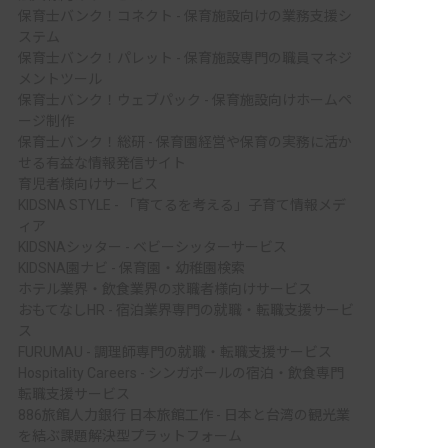
保育士バンク！コネクト - 保育施設向けの業務支援シ
ステム
保育士バンク！パレット - 保育施設専門の職員マネジ
メントツール
保育士バンク！ウェブパック - 保育施設向けホームペ
ージ制作
保育士バンク！総研 - 保育園経営や保育の実務に活か
せる有益な情報発信サイト
育児者様向けサービス
KIDSNA STYLE - 「育てるを考える」子育て情報メデ
ィア
KIDSNAシッター - ベビーシッターサービス
KIDSNA園ナビ - 保育園・幼稚園検索
ホテル業界・飲食業界の求職者様向けサービス
おもてなしHR - 宿泊業界専門の就職・転職支援サービ
ス
FURUMAU - 調理師専門の就職・転職支援サービス
Hospitality Careers - シンガポールの宿泊・飲食専門
転職支援サービス
886旅館人力銀行 日本旅館工作 - 日本と台湾の観光業
を結ぶ課題解決型プラットフォーム