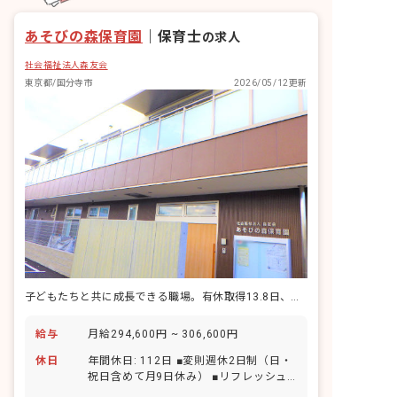
あそびの森保育園
｜
保育士
の求人
社会福祉法人森友会
東京都/国分寺市
2026/05/12更新
子どもたちと共に成長できる職場。有休取得13.8日、産休復帰率100％
給与
月給294,600円 ~ 306,600円
休日
年間休日: 112日 ■変則週休2日制（日・
祝日含めて月9日休み） ■リフレッシュ
休暇（5日間） ■祝日 ■年末年始休暇