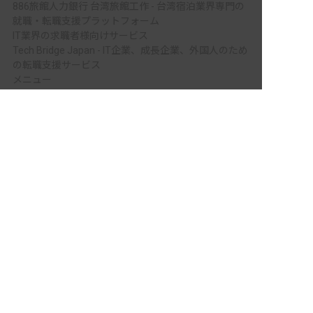
886旅館人力銀行 台湾旅館工作 - 台湾宿泊業界専門の
就職・転職支援プラットフォーム
IT業界の求職者様向けサービス
Tech Bridge Japan - IT企業、成長企業、外国人のため
の転職支援サービス
メニュー
ホーム
会員登録
この求人に興味がある
サービス紹介
サイトマップ
転職お役立ち情報
転職フェスタ
保育士コラム
求人検索
履歴書・職務経歴書作成ツール
退会手続き
公式アプリ
iPhoneアプリ
Androidアプリ
公式コミュニティ
X（旧Twitter）