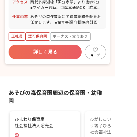
アクセス
西武多摩湖線「国分寺駅」より徒歩9分
（12/29～1/3） ■有給休暇（半日単
■マイカー通勤、自転車通勤OK（駐車場
位・1時間単位での取得可） ※2024年度
は自己手配、駐輪場あり）
の有休取得平均13.8日間 ■傷病休暇、特
仕事内容
あそびの森保育園にて保育業務全般をお
別休暇（入職半年以内でも利用可能） ■
任せします。 ■保育書類 年間保育計画、
慶弔休暇 ■産前産後・育児休暇（取得
月案、児童票、保育日誌、おたよりなど
率・復帰率100％） ※お子様の体調不良
の書類は主にパソコンで作成していま
正社員
認可保育園
ボーナス・賞与あり
や行事による遅刻・早退・欠席の相談も
す。苦手な人でも先輩が教えてくれるの
可能です。
で安心です。 ■行事計画 年度初めに担当
寮・住宅・家賃補助あり
社会保険完備
が決まります。計画的に行事を進められ
詳しく見る
有給
福利厚生充実
残業少なめ
ます。わからないことは先輩や前年度の
キープ
計画を確認して参考にします。毎年同じ
昇給昇進あり
産休育休制度
内容を考えるのではなく、その年の子ど
もの様子を良く観察して行事内容を考え
ます。常に子どもファーストな行事にな
るように心掛けています。 ■その他業務
・毎朝、共有のファイルを確認します。
あそびの森保育園周辺の保育園・幼稚
その日の行事や来客、共有事項が書いて
ある大切なファイルです。 ・定期的なア
園
ンケートがあります。セルフチェックや
ストレスチェックなど自分の振返りを
し、仕事の質を高めます。
ひまわり保育室
ひがしこいがくぼ3丁目
社会福祉法人浴光会
う親子ひろば
社会福祉法人浴光会