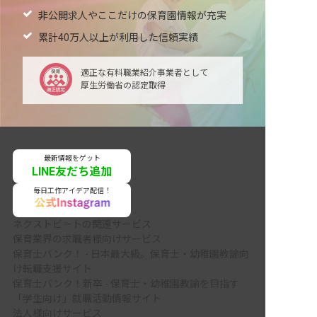
非公開求人やここだけの保育園情報が充実
累計40万人以上が利用した信頼実績
適正な有料職業紹介事業者として
厚生労働省の認定取得
最新情報をゲット
LINE友だち追加
毎日工作アイデア配信！
ネクストビートの関連サービス
保育業界の求職者様向けサービス
保育士バンク！ - 日本最大級。保育士・幼稚園教諭向
け転職支援サイト
保育士バンク！新卒 - 保育士・幼稚園教諭を目指す
「学生向け」就職活動情報サイト
法人様向けサービス