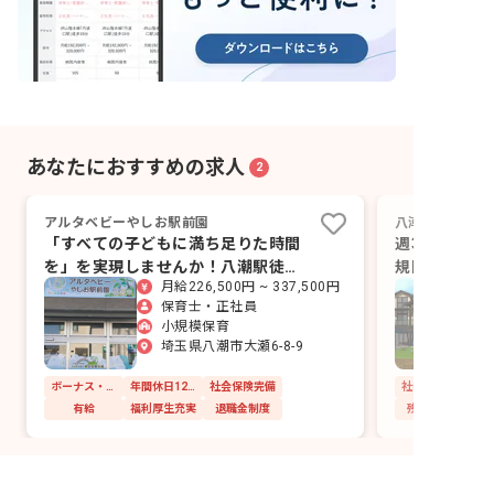
あなたにおすすめの求人
2
アルタベビーやしお駅前園
八潮コスモス保
「すべての子どもに満ち足りた時間
週3日～マイ
を」を実現しませんか！八潮駅徒歩
規園×残業な
月給226,500円 ~ 337,500円
2分！
保育士・正社員
小規模保育
埼玉県八潮市大瀬6-8-9
ボーナス・賞与あり
年間休日120日以上
社会保険完備
社会保険完備
有給
福利厚生充実
退職金制度
残業少なめ