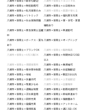
八潮市 × 保育士 × 新卒も歓迎
八潮市 × 保育士 × ヨコミネ式
八潮市 × 保育士 × 時短勤務可
八潮市 × 保育士 × 土日祝休み
八潮市 × 保育士 × 乳児保育のみ
八潮市 × 保育士 × 英語が使える
八潮市 × 保育士 × リトミック
八潮市 × 保育士 × 福利厚生充実
八潮市 × 保育士 × 社会保険完備
八潮市 × 保育士 × 寮・住宅・家賃
補助あり
八潮市 × 保育士 × 男性保育士活躍
八潮市 × 保育士 × 車通勤可
中
八潮市 × 保育士 × ボーナス・賞与
八潮市 × 保育士 × オープニング
あり
八潮市 × 保育士 × ブランクOK
八潮市 × 保育士 × 臨時職員
八潮市 × 保育士 × 4月入職OK
八潮市 × 保育士 × 年間休日120日
以上
八潮市 × 保育士 × 夜間保育所
八潮市 × 保育士 × 無資格可
八潮市 × 保育士 × 産休育休制度
八潮市 × 保育士 × 未経験歓迎
八潮市 × 保育士 × 有給
八潮市 × 保育士 × 駅近5分以内
八潮市 × 保育士 × 扶養内可
八潮市 × 保育士 × 上京者歓迎
八潮市 × 保育士 × 残業少なめ
八潮市 × 保育士 × 低離職率
八潮市 × 保育士 × 退職金制度
八潮市 × 保育士 × 勤務地選択可
八潮市 × 保育士 × 正社員登用
八潮市 × 保育士 × 昇給昇進あり
八潮市 × 保育士 × 研修充実
八潮市 × 保育士 × 複数園あり
八潮市 × 保育士 × 設備充実
八潮市 × 保育士 × アットホーム
八潮市 × 保育士 × 復帰率高
八潮市 × 保育士 × 週2.3日~OK