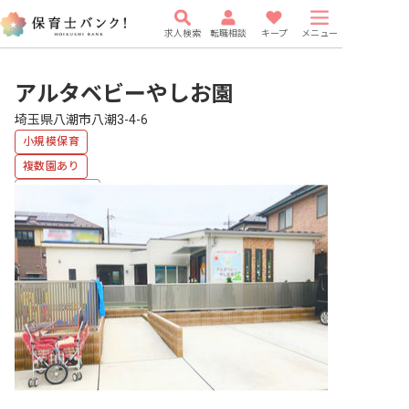
求人検索
転職相談
キープ
メニュー
アルタベビーやしお園
埼玉県八潮市八潮3-4-6
小規模保育
複数園あり
福利厚生充実
車通勤可
有給
研修充実
WEB面接OK