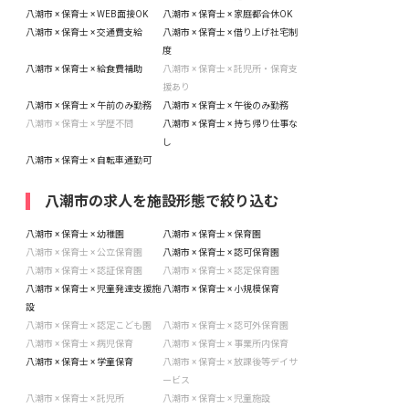
八潮市 × 保育士 × WEB面接OK
八潮市 × 保育士 × 家庭都合休OK
八潮市 × 保育士 × 交通費支給
八潮市 × 保育士 × 借り上げ社宅制
度
八潮市 × 保育士 × 給食費補助
八潮市 × 保育士 × 託児所・保育支
援あり
八潮市 × 保育士 × 午前のみ勤務
八潮市 × 保育士 × 午後のみ勤務
八潮市 × 保育士 × 学歴不問
八潮市 × 保育士 × 持ち帰り仕事な
し
八潮市 × 保育士 × 自転車通勤可
八潮市の求人を施設形態で絞り込む
八潮市 × 保育士 × 幼稚園
八潮市 × 保育士 × 保育園
八潮市 × 保育士 × 公立保育園
八潮市 × 保育士 × 認可保育園
八潮市 × 保育士 × 認証保育園
八潮市 × 保育士 × 認定保育園
八潮市 × 保育士 × 児童発達支援施
八潮市 × 保育士 × 小規模保育
設
八潮市 × 保育士 × 認定こども園
八潮市 × 保育士 × 認可外保育園
八潮市 × 保育士 × 病児保育
八潮市 × 保育士 × 事業所内保育
八潮市 × 保育士 × 学童保育
八潮市 × 保育士 × 放課後等デイサ
ービス
八潮市 × 保育士 × 託児所
八潮市 × 保育士 × 児童施設