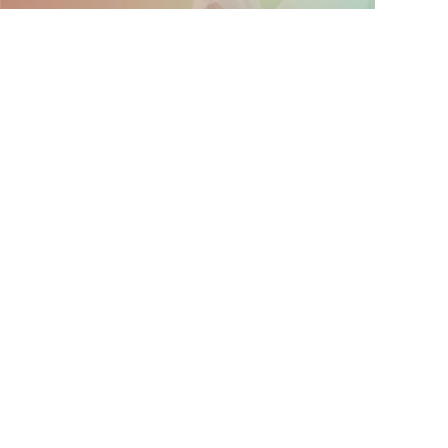
非公開求人やここだけの保育園情報が充実
累計40万人以上が利用した信頼実績
適正な有料職業紹介事業者として
厚生労働省の認定取得
最新情報をゲット
LINE友だち追加
毎日工作アイデア配信！
メニュー
ホーム
会員登録
サービス紹介
サイトマップ
転職お役立ち情報
転職フェスタ
保育士コラム
求人検索
履歴書・職務経歴書作成ツール
退会手続き