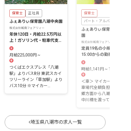
保育士
正社員
保育士
ふぇありぃ保育園八潮中央園
パート・アルバイト
株式会社城南フェアリィー
ふぇありぃ保育園八潮駅南
年休120日・月給22.5万円以
園
上！ガソリン代・駐車代支給
株式会社城南フェアリィー
など手当充実
定員19名の小規模園で、
15:00からの勤務が可能な
月給225,000円 ~
歓迎！車通勤OK
つくばエクスプレス「八潮
時給1,141円 ~ 1,200円
駅」よりバス8分 東武スカイ
ツリーライン「草加駅」より
＜車＞ マイカー通勤OK、
バス10分 ※マイカー...
車場代全額負担なし！ ※
郷方面から八潮方面へは、
中川橋を渡ってすぐの...
埼玉県八潮市の求人一覧