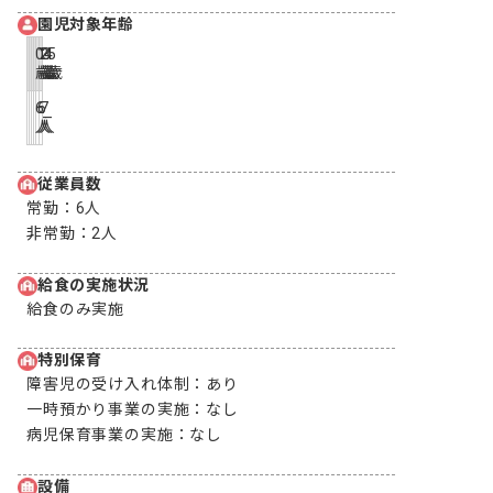
園児対象年齢
0
1
2
3
4
5
歳
歳
歳
歳
歳
歳
6
6
7
-
-
-
人
人
人
従業員数
常勤：
6人
非常勤：
2人
給食の実施状況
給食のみ実施
特別保育
障害児の受け入れ体制：
あり
一時預かり事業の実施：
なし
病児保育事業の実施：
なし
設備