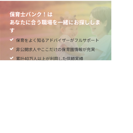
保育士バンク！は
あなたに合う職場を一緒にお探ししま
す
保育をよく知るアドバイザーがフルサポート
非公開求人やここだけの保育園情報が充実
累計40万人以上が利用した信頼実績
適正な有料職業紹介事業者として
厚生労働省の認定取得
最新情報をゲット
LINE友だち追加
毎日工作アイデア配信！