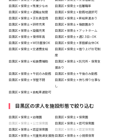
目黒区 × 保育士 × 残業少なめ
目黒区 × 保育士 × 低離職率
目黒区 × 保育士 × 退職金制度
目黒区 × 保育士 × 勤務地選択可
目黒区 × 保育士 × 正社員登用
目黒区 × 保育士 × 昇給昇進あり
目黒区 × 保育士 × 研修充実
目黒区 × 保育士 × 複数園あり
目黒区 × 保育士 × 設備充実
目黒区 × 保育士 × アットホーム
目黒区 × 保育士 × 復帰率高
目黒区 × 保育士 × 週2.3日~OK
目黒区 × 保育士 × WEB面接OK
目黒区 × 保育士 × 家庭都合休OK
目黒区 × 保育士 × 交通費支給
目黒区 × 保育士 × 借り上げ社宅制
度
目黒区 × 保育士 × 給食費補助
目黒区 × 保育士 × 託児所・保育支
援あり
目黒区 × 保育士 × 午前のみ勤務
目黒区 × 保育士 × 午後のみ勤務
目黒区 × 保育士 × 学歴不問
目黒区 × 保育士 × 持ち帰り仕事な
し
目黒区 × 保育士 × 自転車通勤可
目黒区の求人を施設形態で絞り込む
目黒区 × 保育士 × 幼稚園
目黒区 × 保育士 × 保育園
目黒区 × 保育士 × 公立保育園
目黒区 × 保育士 × 認可保育園
目黒区 × 保育士 × 認証保育園
目黒区 × 保育士 × 認定保育園
目黒区 × 保育士 × 児童発達支援施
目黒区 × 保育士 × 小規模保育