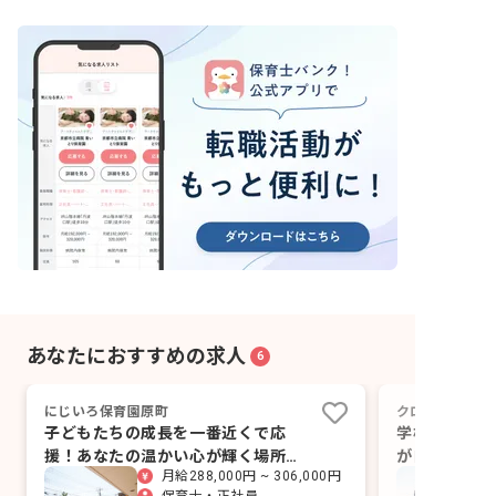
あなたにおすすめの求人
6
にじいろ保育園原町
クロッカ五反田
子どもたちの成長を一番近くで応
学校が終わっ
援！あなたの温かい心が輝く場所が
が自分らしく
月給288,000円 ~ 306,000円
ここにあります。
つくる仕事で
保育士・正社員