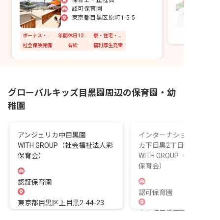
認可保育園
東京都目黒区原町1-5-5
ボーナス・賞与あり
年間休日120日以上
寮・住宅・家賃補助あり
社会保険完備
有給
福利厚生充実
グローバルキッズ目黒園周辺の保育園・幼
稚園
アンジェリカ中目黒園
インターナショナルアン
WITH GROUP（社会福祉法人彩
カ下目黒2丁目保育園
保育会）
WITH GROUP（社会福祉
保育会）
認証保育園
認可保育園
東京都目黒区上目黒2-44-23
東京都目黒区下目黒2-2-2