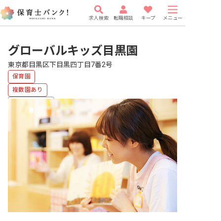
求人検索
転職相談
キープ
メニュー
グローバルキッズ目黒園
東京都目黒区下目黒四丁目7番2号
保育園
複数園あり
福利厚生充実
有給
研修充実
WEB面接OK