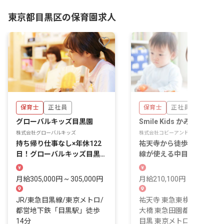
クキューブ目黒タワー1F
東京都目黒区の保育園求人
保育士
正社員
保育士
正社員
グローバルキッズ目黒園
Smile Kids かみめぐろ
株式会社グローバルキッズ
株式会社コビーアンドアソシエイツ
持ち帰り仕事なし×年休122
祐天寺から徒歩7分、複数
日！グローバルキッズ目黒園
線が使える中目黒エリア。
で保育士募集
日の始まりと終わりを支え
保育園です。
月給305,000円 ~ 305,000円
月給210,100円 ~
JR/東急目黒線/東京メトロ/
祐天寺 東急東横線 7 分 池
都営地下鉄「目黒駅」徒歩
大橋 東急田園都市線 12 分
14分
目黒 東京メトロ日比谷線 1