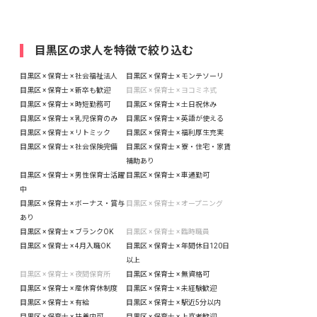
目黒区の求人を特徴で絞り込む
目黒区 × 保育士 × 社会福祉法人
目黒区 × 保育士 × モンテソーリ
目黒区 × 保育士 × 新卒も歓迎
目黒区 × 保育士 × ヨコミネ式
目黒区 × 保育士 × 時短勤務可
目黒区 × 保育士 × 土日祝休み
目黒区 × 保育士 × 乳児保育のみ
目黒区 × 保育士 × 英語が使える
目黒区 × 保育士 × リトミック
目黒区 × 保育士 × 福利厚生充実
目黒区 × 保育士 × 社会保険完備
目黒区 × 保育士 × 寮・住宅・家賃
補助あり
目黒区 × 保育士 × 男性保育士活躍
目黒区 × 保育士 × 車通勤可
中
目黒区 × 保育士 × ボーナス・賞与
目黒区 × 保育士 × オープニング
あり
目黒区 × 保育士 × ブランクOK
目黒区 × 保育士 × 臨時職員
目黒区 × 保育士 × 4月入職OK
目黒区 × 保育士 × 年間休日120日
以上
目黒区 × 保育士 × 夜間保育所
目黒区 × 保育士 × 無資格可
目黒区 × 保育士 × 産休育休制度
目黒区 × 保育士 × 未経験歓迎
目黒区 × 保育士 × 有給
目黒区 × 保育士 × 駅近5分以内
目黒区 × 保育士 × 扶養内可
目黒区 × 保育士 × 上京者歓迎