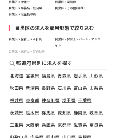
目黒区 × 栄養士
目黒区 × 調理師
目黒区 × 事務職・総合職
目黒区 × その他(職種)
目黒区 × 児童指導員
目黒区の求人を雇用形態で絞り込む
目黒区 × 保育士 × 正社員
目黒区 × 保育士 × パート・アルバ
イト
目黒区 × 保育士 × 契約社員
都道府県別に求人を探す
北海道
宮城県
福島県
青森県
岩手県
山形県
秋田県
新潟県
長野県
石川県
富山県
山梨県
福井県
東京都
神奈川県
埼玉県
千葉県
茨城県
栃木県
群馬県
愛知県
静岡県
岐阜県
三重県
大阪府
兵庫県
京都府
滋賀県
奈良県
和歌山県
広島県
岡山県
山口県
島根県