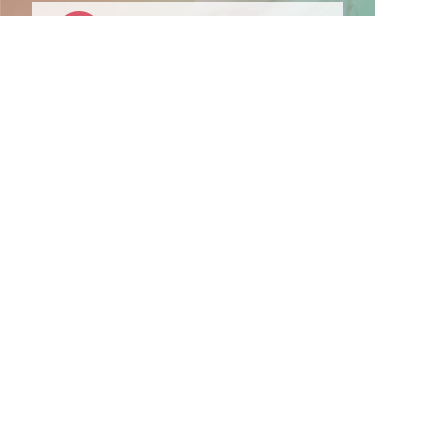
適正な有料職業紹介事業者として
厚生労働省の認定取得
最新情報をゲット
LINE友だち追加
毎日工作アイデア配信！
メニュー
ホーム
会員登録
サービス紹介
サイトマップ
転職お役立ち情報
転職フェスタ
保育士コラム
求人検索
履歴書・職務経歴書作成ツール
退会手続き
公式アプリ
iPhoneアプリ
Androidアプリ