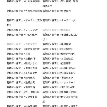
葛飾区 × 保育士 × 社会保険完備
葛飾区 × 保育士 × 寮・住宅・家賃
補助あり
葛飾区 × 保育士 × 男性保育士活躍
葛飾区 × 保育士 × 車通勤可
中
葛飾区 × 保育士 × ボーナス・賞与
葛飾区 × 保育士 × オープニング
あり
葛飾区 × 保育士 × ブランクOK
葛飾区 × 保育士 × 臨時職員
葛飾区 × 保育士 × 4月入職OK
葛飾区 × 保育士 × 年間休日120日
以上
葛飾区 × 保育士 × 夜間保育所
葛飾区 × 保育士 × 無資格可
葛飾区 × 保育士 × 産休育休制度
葛飾区 × 保育士 × 未経験歓迎
葛飾区 × 保育士 × 有給
葛飾区 × 保育士 × 駅近5分以内
葛飾区 × 保育士 × 扶養内可
葛飾区 × 保育士 × 上京者歓迎
葛飾区 × 保育士 × 残業少なめ
葛飾区 × 保育士 × 低離職率
葛飾区 × 保育士 × 退職金制度
葛飾区 × 保育士 × 勤務地選択可
葛飾区 × 保育士 × 正社員登用
葛飾区 × 保育士 × 昇給昇進あり
葛飾区 × 保育士 × 研修充実
葛飾区 × 保育士 × 複数園あり
葛飾区 × 保育士 × 設備充実
葛飾区 × 保育士 × アットホーム
葛飾区 × 保育士 × 復帰率高
葛飾区 × 保育士 × 週2.3日~OK
葛飾区 × 保育士 × WEB面接OK
葛飾区 × 保育士 × 家庭都合休OK
葛飾区 × 保育士 × 交通費支給
葛飾区 × 保育士 × 借り上げ社宅制
度
葛飾区 × 保育士 × 給食費補助
葛飾区 × 保育士 × 託児所・保育支