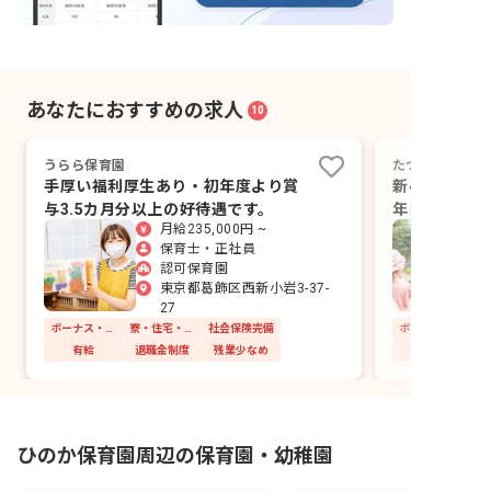
あなたにおすすめの求人
10
うらら保育園
たつみ保育園
手厚い福利厚生あり・初年度より賞
新小岩駅から
与3.5カ月分以上の好待遇です。
年目以降最大
月給235,000円 ~
あり
保育士・正社員
認可保育園
東京都葛飾区西新小岩3-37-
27
ボーナス・賞与あり
寮・住宅・家賃補助あり
社会保険完備
有給
退職金制度
残業少なめ
ひのか保育園周辺の保育園・幼稚園