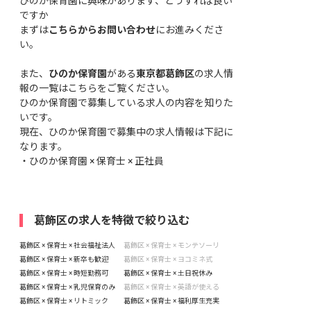
ひのか保育園に興味があります、どうすれば良い
ですか
まずは
こちらからお問い合わせ
にお進みくださ
い。
また、
ひのか保育園
がある
東京都葛飾区
の求人情
報の一覧はこちら
をご覧ください。
ひのか保育園で募集している求人の内容を知りた
いです。
現在、ひのか保育園で募集中の求人情報は下記に
なります。
・
ひのか保育園 × 保育士 × 正社員
葛飾区の求人を特徴で絞り込む
葛飾区 × 保育士 × 社会福祉法人
葛飾区 × 保育士 × モンテソーリ
葛飾区 × 保育士 × 新卒も歓迎
葛飾区 × 保育士 × ヨコミネ式
葛飾区 × 保育士 × 時短勤務可
葛飾区 × 保育士 × 土日祝休み
葛飾区 × 保育士 × 乳児保育のみ
葛飾区 × 保育士 × 英語が使える
葛飾区 × 保育士 × リトミック
葛飾区 × 保育士 × 福利厚生充実