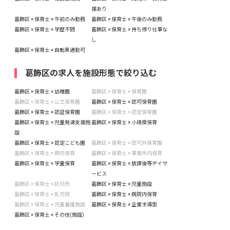
援あり
葛飾区 × 保育士 × 午前のみ勤務
葛飾区 × 保育士 × 午後のみ勤務
葛飾区 × 保育士 × 学歴不問
葛飾区 × 保育士 × 持ち帰り仕事な
し
葛飾区 × 保育士 × 自転車通勤可
葛飾区の求人を施設形態で絞り込む
葛飾区 × 保育士 × 幼稚園
葛飾区 × 保育士 × 保育園
葛飾区 × 保育士 × 公立保育園
葛飾区 × 保育士 × 認可保育園
葛飾区 × 保育士 × 認証保育園
葛飾区 × 保育士 × 認定保育園
葛飾区 × 保育士 × 児童発達支援施
葛飾区 × 保育士 × 小規模保育
設
葛飾区 × 保育士 × 認定こども園
葛飾区 × 保育士 × 認可外保育園
葛飾区 × 保育士 × 病児保育
葛飾区 × 保育士 × 事業所内保育
葛飾区 × 保育士 × 学童保育
葛飾区 × 保育士 × 放課後等デイサ
ービス
葛飾区 × 保育士 × 託児所
葛飾区 × 保育士 × 児童施設
葛飾区 × 保育士 × 乳児院
葛飾区 × 保育士 × 病院内保育
葛飾区 × 保育士 × 児童養護施設
葛飾区 × 保育士 × 企業主導型
葛飾区 × 保育士 × その他(施設)