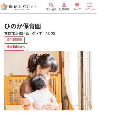
求人検索
転職相談
キープ
メニュー
ひのか保育園
東京都葛飾区新小岩3丁目13-23
認可保育園
社会福祉法人
複数園あり
有給
研修充実
WEB面接OK