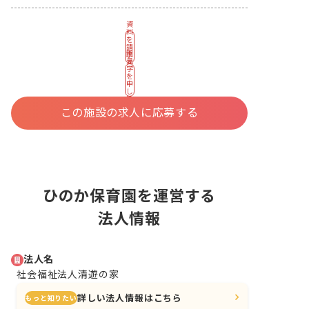
資
料
を
請
園
求
見
す
学
る
を
申
し
込
む
この施設の求人に応募する
ひのか保育園を運営する
法人情報
法人名
社会福祉法人清遊の家
詳しい法人情報はこちら
もっと知りたい