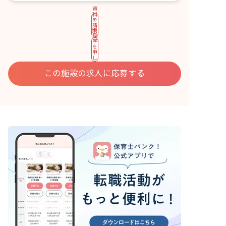
資
料
を
請
園
求
見
す
学
る
を
申
し
込
む
この施設の求人に応募する