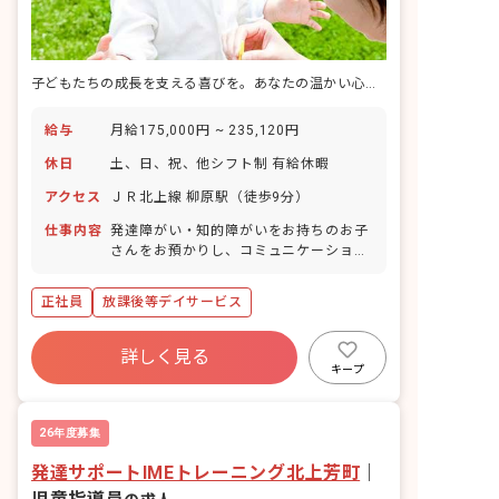
子どもたちの成長を支える喜びを。あなたの温かい心、ここで輝かせませんか？
給与
月給175,000円 ~ 235,120円
休日
土、日、祝、他シフト制 有給休暇
アクセス
ＪＲ北上線 柳原駅（徒歩9分）
仕事内容
発達障がい・知的障がいをお持ちのお子
さんをお預かりし、コミュニケーション
UPを目指すトレーニングのサポート、宿
題のお手伝い、一緒に遊んだりなど。 学
正社員
放課後等デイサービス
校と自宅への送迎もお願いする場合もあ
ります。
詳しく見る
キープ
26年度募集
発達サポートIMEトレーニング北上芳町
｜