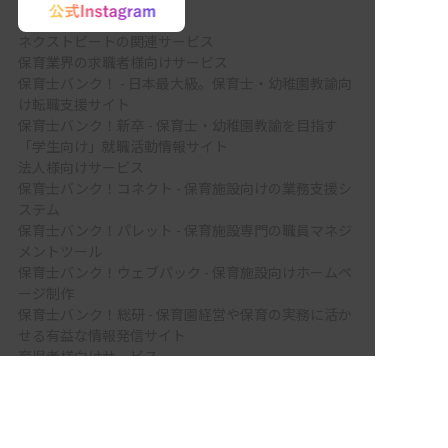
ネクストビートの関連サービス
保育業界の求職者様向けサービス
保育士バンク！ - 日本最大級。保育士・幼稚園教諭向
け転職支援サイト
保育士バンク！新卒 - 保育士・幼稚園教諭を目指す
「学生向け」就職活動情報サイト
法人様向けサービス
保育士バンク！コネクト - 保育施設向けの業務支援シ
ステム
保育士バンク！パレット - 保育施設専門の職員マネジ
メントツール
保育士バンク！ウェブパック - 保育施設向けホームペ
ージ制作
保育士バンク！総研 - 保育園経営や保育の実務に活か
せる有益な情報発信サイト
育児者様向けサービス
KIDSNA STYLE - 「育てるを考える」子育て情報メデ
この求人に興味がある
ィア
KIDSNAシッター - ベビーシッターサービス
KIDSNA園ナビ - 保育園・幼稚園検索