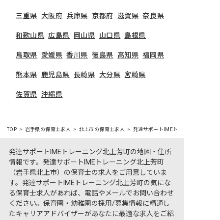
三重県
大阪府
兵庫県
京都府
滋賀県
奈良県
和歌山県
広島県
岡山県
山口県
島根県
鳥取県
愛媛県
香川県
徳島県
高知県
福岡県
熊本県
鹿児島県
長崎県
大分県
宮崎県
佐賀県
沖縄県
TOP
岩手県の保育士求人
北上市の保育士求人
発達サポートIMEトレーニング北上芳
発達サポートIMEトレーニング北上芳町の地図・住所
情報です。発達サポートIMEトレーニング北上芳町
（岩手県北上市）の保育士の求人をご用意していま
す。発達サポートIMEトレーニング北上芳町の気にな
る保育士求人があれば、電話やメールでお問い合わせ
ください。保育園・幼稚園の採用/募集情報に精通し
たキャリアアドバイザーがあなたに最適な求人をご紹