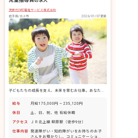
児童指導員
の求人
次世代IME福祉サービス株式会社
岩手県/北上市
2026/01/07更新
子どもたちの成長を支え、未来を育むお仕事。あなたの温かい心で、輝く笑顔を引き出しませんか？
給与
月給175,000円 ~ 235,120円
休日
土、日、祝、他 有給休暇
アクセス
ＪＲ北上線 柳原駅（徒歩9分）
仕事内容
発達障がい・知的障がいをお持ちのお子
さんをお預かりし、コミュニケーション