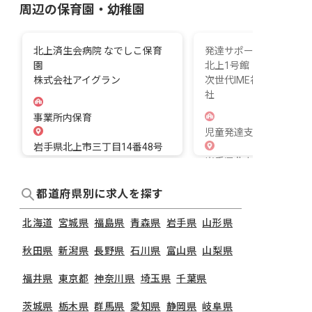
周辺の保育園・幼稚園
北上済生会病院 なでしこ保育
発達サポートIMEトレー
園
北上1号館
株式会社アイグラン
次世代IME福祉サービス
社
事業所内保育
児童発達支援施設
岩手県北上市三丁目14番48号
岩手県北上市常盤台4-7-
都道府県別に求人を探す
北海道
宮城県
福島県
青森県
岩手県
山形県
秋田県
新潟県
長野県
石川県
富山県
山梨県
福井県
東京都
神奈川県
埼玉県
千葉県
茨城県
栃木県
群馬県
愛知県
静岡県
岐阜県