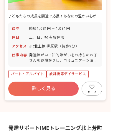
子どもたちの成長を間近で応援！あなたの温かい心が未来を育む場所
給与
時給1,031円 ~ 1,031円
休日
土、日、祝 有給休暇
アクセス
JR北上線 柳原駅（徒歩9分）
仕事内容
発達障がい・知的障がいをお持ちのお子
さんをお預かりし、コミュニケーション
UPを目指すトレーニングのサポート、宿
題のお手伝い、一緒に遊んだりなど。 学
パート・アルバイト
放課後等デイサービス
校と自宅への送迎もお願いする場合もあ
ります。
詳しく見る
キープ
発達サポートIMEトレーニング北上芳町