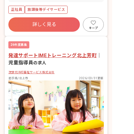
者様との面談・相談、トレーニングサポ
ート、個別支援計画作成、送迎
正社員
放課後等デイサービス
詳しく見る
キープ
26年度募集
発達サポートIMEトレーニング北上芳町
｜
児童指導員
の求人
次世代IME福祉サービス株式会社
岩手県/北上市
2026/03/31更新