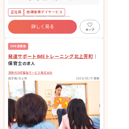
UPを目指すトレーニングのサポート、宿
題のお手伝い、一緒に遊んだりなど。 学
正社員
放課後等デイサービス
校と自宅への送迎もお願いする場合もあ
ります。
社会保険完備
有給
未経験歓迎
詳しく見る
キープ
26年度募集
発達サポートIMEトレーニング北上芳町
｜
保育士
の求人
次世代IME福祉サービス株式会社
岩手県/北上市
2026/03/31更新