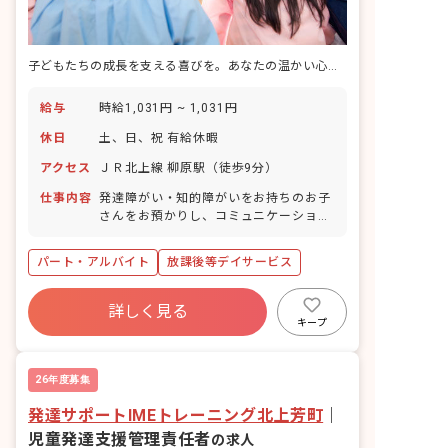
子どもたちの成長を支える喜びを。あなたの温かい心、ここで輝かせませんか？
給与
時給1,031円 ~ 1,031円
休日
土、日、祝 有給休暇
アクセス
ＪＲ北上線 柳原駅（徒歩9分）
仕事内容
発達障がい・知的障がいをお持ちのお子
さんをお預かりし、コミュニケーション
UPを目指すトレーニングのサポート、宿
題のお手伝い、一緒に遊んだりなど。 学
パート・アルバイト
放課後等デイサービス
校と自宅への送迎もお願いする場合もあ
ります。
詳しく見る
キープ
26年度募集
発達サポートIMEトレーニング北上芳町
｜
児童発達支援管理責任者
の求人