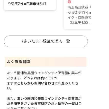
り徒歩2分 ■自転車通勤可
埼玉高速鉄道「浦和美園駅
から徒歩13分 ■マイカー・
イク・自転車での通勤可能
（駐車場4,00...
さいたま市緑区の求人一覧
よくある質問
あいう園浦和美園ウイングシティ保育園に興味が
あります、どうすれば良いですか
まずは
こちらからお問い合わせ
にお進みくださ
い。
また、
あいう園浦和美園ウイングシティ保育園
が
ある
埼玉県さいたま市緑区
の求人情報の一覧はこ
ちら
をご覧ください。