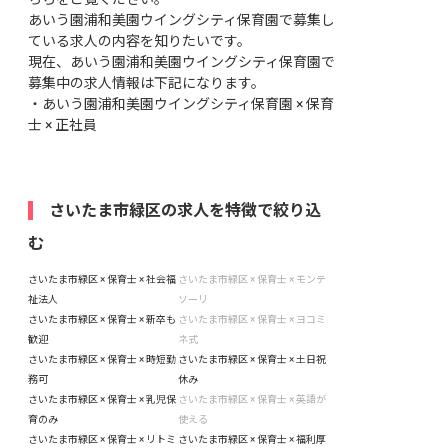
あいう園浦和美園ウイングシティ保育園で募集し
ている求人の内容を知りたいです。
現在、あいう園浦和美園ウイングシティ保育園で
募集中の求人情報は下記になります。
・
あいう園浦和美園ウイングシティ保育園 × 保育
士 × 正社員
さいたま市緑区の求人を特徴で絞り込
む
さいたま市緑区 × 保育士 × 社会福
さいたま市緑区 × 保育士 × モンテ
祉法人
ソーリ
さいたま市緑区 × 保育士 × 新卒も
さいたま市緑区 × 保育士 × ヨコミ
歓迎
ネ式
さいたま市緑区 × 保育士 × 時短勤
さいたま市緑区 × 保育士 × 土日祝
務可
休み
さいたま市緑区 × 保育士 × 乳児保
さいたま市緑区 × 保育士 × 英語が
育のみ
使える
さいたま市緑区 × 保育士 × リトミ
さいたま市緑区 × 保育士 × 福利厚