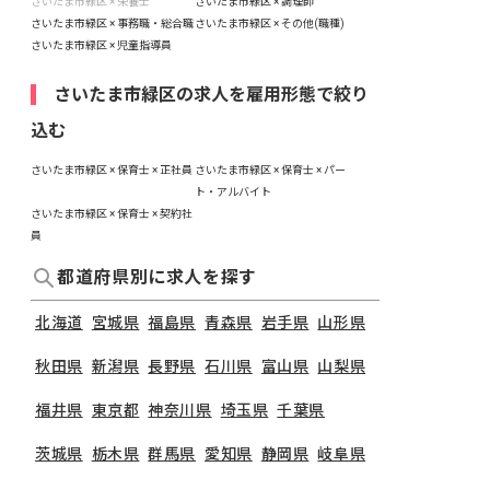
さいたま市緑区 × 栄養士
さいたま市緑区 × 調理師
さいたま市緑区 × 事務職・総合職
さいたま市緑区 × その他(職種)
さいたま市緑区 × 児童指導員
さいたま市緑区の求人を雇用形態で絞り
込む
さいたま市緑区 × 保育士 × 正社員
さいたま市緑区 × 保育士 × パー
ト・アルバイト
さいたま市緑区 × 保育士 × 契約社
員
都道府県別に求人を探す
北海道
宮城県
福島県
青森県
岩手県
山形県
秋田県
新潟県
長野県
石川県
富山県
山梨県
福井県
東京都
神奈川県
埼玉県
千葉県
茨城県
栃木県
群馬県
愛知県
静岡県
岐阜県