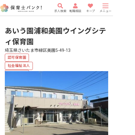
求人検索
転職相談
キープ
メニュー
あいう園浦和美園ウイングシテ
ィ保育園
埼玉県さいたま市緑区美園5-49-13
認可保育園
社会福祉法人
複数園あり
福利厚生充実
車通勤可
有給
研修充実