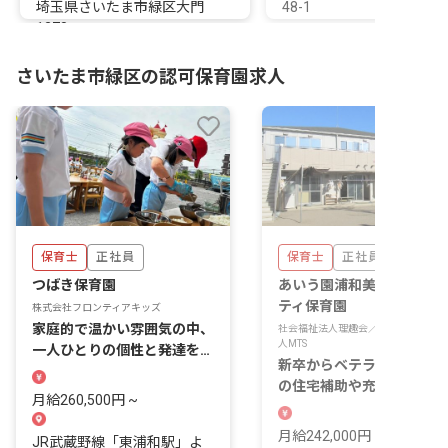
埼玉県さいたま市緑区大門
48-1
1278
さいたま市緑区の認可保育園求人
保育士
正社員
保育士
正社員
つばき保育園
あいう園浦和美園ウイング
ティ保育園
株式会社フロンティアキッズ
家庭的で温かい雰囲気の中、
社会福祉法人理趣会／特定非営利活動
人MTS
一人ひとりの個性と発達を大
新卒からベテランまで、安
切にしています
の住宅補助や充実の福利厚
月給260,500円 ~
の下で働けます
月給242,000円 ~
JR武蔵野線「東浦和駅」よ