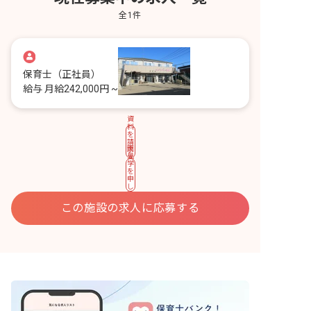
全
1
件
保育士
（正社員）
給与
月給242,000円 ~
資
料
を
請
園
求
見
す
学
る
を
申
し
込
む
この施設の求人に応募する