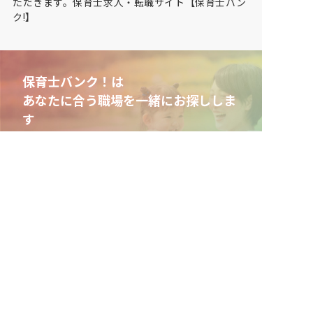
ただきます。保育士求人・転職サイト【保育士バン
ク!】
保育士バンク！は
あなたに合う職場を一緒にお探ししま
す
保育をよく知るアドバイザーがフルサポート
非公開求人やここだけの保育園情報が充実
累計40万人以上が利用した信頼実績
適正な有料職業紹介事業者として
厚生労働省の認定取得
最新情報をゲット
LINE友だち追加