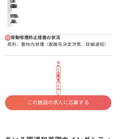
0
1
2
3
4
5
歳
歳
歳
歳
歳
歳
8
15
15
15
15
15
人
人
人
人
人
人
受動喫煙防止措置の状況
原則、敷地内禁煙（配属先決定次第、詳細通知）
資
料
を
請
園
求
見
す
学
る
を
申
し
込
む
この施設の求人に応募する