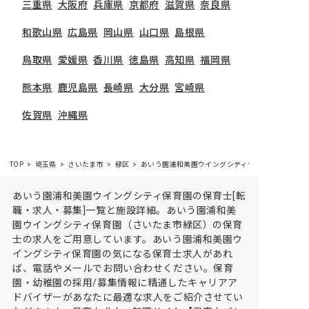
三重県
大阪府
兵庫県
京都府
滋賀県
奈良県
和歌山県
広島県
岡山県
山口県
島根県
鳥取県
愛媛県
香川県
徳島県
高知県
福岡県
熊本県
鹿児島県
長崎県
大分県
宮崎県
佐賀県
沖縄県
TOP
埼玉県
さいたま市
緑区
あいう園浦和美園ウイングシティ保育園の求人・施
あいう園浦和美園ウイングシティ保育園の保育士[転
職・求人・募集]一覧と施設詳細。あいう園浦和美
園ウイングシティ保育園（さいたま市緑区）の保育
士の求人をご用意しています。あいう園浦和美園ウ
イングシティ保育園の気になる保育士求人があれ
ば、電話やメールでお問い合わせください。保育
園・幼稚園の採用/募集情報に精通したキャリアア
ドバイザーがあなたに最適な求人をご紹介させてい