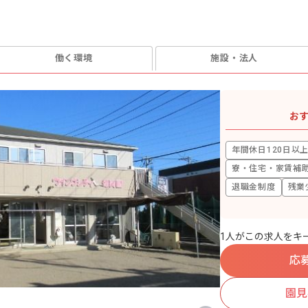
働く環境
施設・法人
お
年間休日120日以
寮・住宅・家賃補
退職金制度
残業
1人がこの求人をキ
応
園見