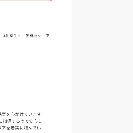
福利厚生
勤務地
アクセス
応募資格
選考フロー
面接地
保育を心がけています
に指導するので安心し
リアを着実に積んでい