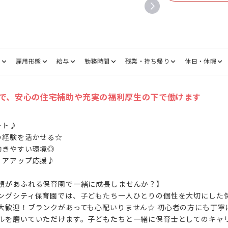
種
雇用形態
給与
勤務時間
残業・持ち帰り
休日・休暇
で、安心の住宅補助や充実の福利厚生の下で働けます
ト♪

経験を活かせる☆

きやすい環境◎

アアップ応援♪

顔があふれる保育園で一緒に成長しませんか？】

ングシティ保育園では、子どもたち一人ひとりの個性を大切にした
大歓迎！ブランクがあっても心配いりません☆ 初心者の方にも丁寧
ルを磨いていただけます。子どもたちと一緒に保育士としてのキャ