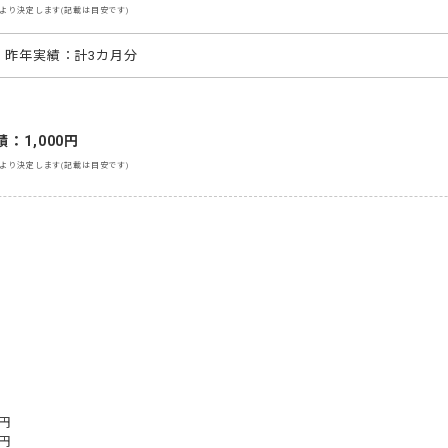
より決定します(記載は目安です)
　昨年実績：計3カ月分
：1,000円
より決定します(記載は目安です)
円

円
