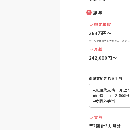
給与
想定年収
363万円〜
※年収は経験等を考慮の上、決定し
月給
242,000円〜
別途支給される手当
■交通費支給　月上限20
■研修手当　2,500円

■時間外手当
賞与
年2回 計3カ月分