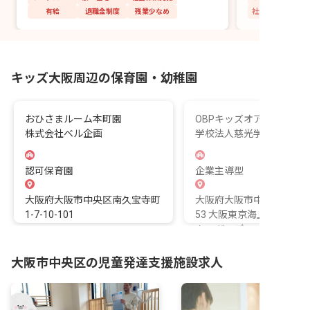
有給
退職金制度
残業少なめ
社会保険完備
キッズ大阪周辺の保育園・幼稚園
おひさまルーム本町園
OBPキッズオアシス
株式会社ベル企画
学校法人慈光学園
認可保育園
企業主導型
大阪府大阪市中央区南久宝寺町
大阪府大阪市中央区城見2-2
1-7-10-101
53 大阪東京海上日動ビル
クンガーデン
大阪市中央区の児童発達支援施設求人