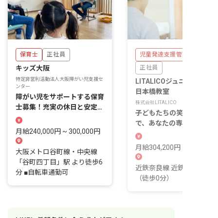
保育士
正社員
児童発達支援管理責任者
キッズ大阪
正社員
特定非営利活動法人大阪障がい児支援セ
LITALICOジュニア なんば
ンター
日本橋教室
障がい児をサポートする保育
株式会社LITALICO
士募集！充実の休日と安定の
子どもたちの笑顔が輝く場
月給が魅力。
で、あなたの専門性を活か
月給240,000円 ~ 300,000円
ませんか？
月給304,200円 ~ 435,000
大阪メトロ谷町線・中央線
「谷町四丁目」駅 より徒歩6
近鉄奈良線 近鉄日本橋駅
分 ■自転車通勤可
（徒歩0分）