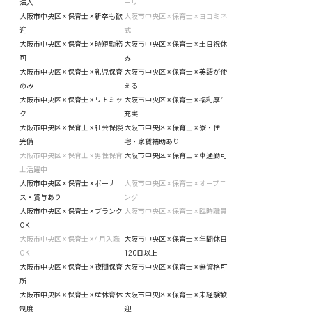
法人
ーリ
大阪市中央区 × 保育士 × 新卒も歓
大阪市中央区 × 保育士 × ヨコミネ
迎
式
大阪市中央区 × 保育士 × 時短勤務
大阪市中央区 × 保育士 × 土日祝休
可
み
大阪市中央区 × 保育士 × 乳児保育
大阪市中央区 × 保育士 × 英語が使
のみ
える
大阪市中央区 × 保育士 × リトミッ
大阪市中央区 × 保育士 × 福利厚生
ク
充実
大阪市中央区 × 保育士 × 社会保険
大阪市中央区 × 保育士 × 寮・住
完備
宅・家賃補助あり
大阪市中央区 × 保育士 × 男性保育
大阪市中央区 × 保育士 × 車通勤可
士活躍中
大阪市中央区 × 保育士 × ボーナ
大阪市中央区 × 保育士 × オープニ
ス・賞与あり
ング
大阪市中央区 × 保育士 × ブランク
大阪市中央区 × 保育士 × 臨時職員
OK
大阪市中央区 × 保育士 × 4月入職
大阪市中央区 × 保育士 × 年間休日
OK
120日以上
大阪市中央区 × 保育士 × 夜間保育
大阪市中央区 × 保育士 × 無資格可
所
大阪市中央区 × 保育士 × 産休育休
大阪市中央区 × 保育士 × 未経験歓
制度
迎