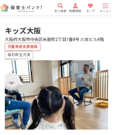
求人検索
転職相談
キープ
メニュー
キッズ大阪
大阪府大阪市中央区糸屋町2丁目1番8号 川友ビル4階
児童発達支援施設
福利厚生充実
有給
研修充実