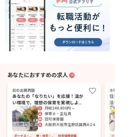
あなたにおすすめの求人
10
日の出巽西園
本町敬愛保育園
あなたの「なりたい」を応援！温か
住宅手当・宿
い環境で、理想の保育を実現しよ
活も安心！複
月給248,800円 ~
う。
全。
保育士・正社員
認可保育園
大阪府大阪市生野区巽西4-2-6
ボーナス・賞与あり
寮・住宅・家賃補助あり
社会保険完備