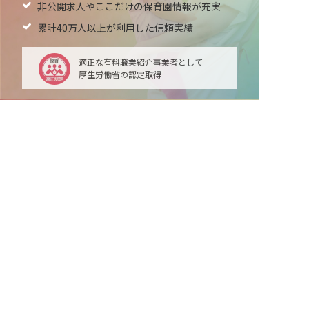
非公開求人やここだけの保育園情報が充実
累計40万人以上が利用した信頼実績
適正な有料職業紹介事業者として
厚生労働省の認定取得
最新情報をゲット
LINE友だち追加
毎日工作アイデア配信！
メニュー
ホーム
会員登録
サービス紹介
サイトマップ
転職お役立ち情報
転職フェスタ
保育士コラム
求人検索
履歴書・職務経歴書作成ツール
退会手続き