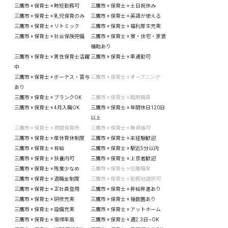
三鷹市 × 保育士 × 時短勤務可
三鷹市 × 保育士 × 土日祝休み
三鷹市 × 保育士 × 乳児保育のみ
三鷹市 × 保育士 × 英語が使える
三鷹市 × 保育士 × リトミック
三鷹市 × 保育士 × 福利厚生充実
三鷹市 × 保育士 × 社会保険完備
三鷹市 × 保育士 × 寮・住宅・家賃
補助あり
三鷹市 × 保育士 × 男性保育士活躍
三鷹市 × 保育士 × 車通勤可
中
三鷹市 × 保育士 × ボーナス・賞与
三鷹市 × 保育士 × オープニング
あり
三鷹市 × 保育士 × ブランクOK
三鷹市 × 保育士 × 臨時職員
三鷹市 × 保育士 × 4月入職OK
三鷹市 × 保育士 × 年間休日120日
以上
三鷹市 × 保育士 × 夜間保育所
三鷹市 × 保育士 × 無資格可
三鷹市 × 保育士 × 産休育休制度
三鷹市 × 保育士 × 未経験歓迎
三鷹市 × 保育士 × 有給
三鷹市 × 保育士 × 駅近5分以内
三鷹市 × 保育士 × 扶養内可
三鷹市 × 保育士 × 上京者歓迎
三鷹市 × 保育士 × 残業少なめ
三鷹市 × 保育士 × 低離職率
三鷹市 × 保育士 × 退職金制度
三鷹市 × 保育士 × 勤務地選択可
三鷹市 × 保育士 × 正社員登用
三鷹市 × 保育士 × 昇給昇進あり
三鷹市 × 保育士 × 研修充実
三鷹市 × 保育士 × 複数園あり
三鷹市 × 保育士 × 設備充実
三鷹市 × 保育士 × アットホーム
三鷹市 × 保育士 × 復帰率高
三鷹市 × 保育士 × 週2.3日~OK