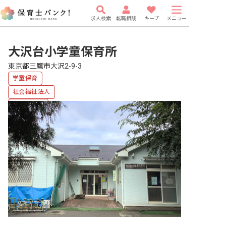
求人検索
転職相談
キープ
メニュー
大沢台小学童保育所
東京都三鷹市大沢2-9-3
学童保育
社会福祉法人
複数園あり
福利厚生充実
車通勤可
有給
駅近5分以内
研修充実