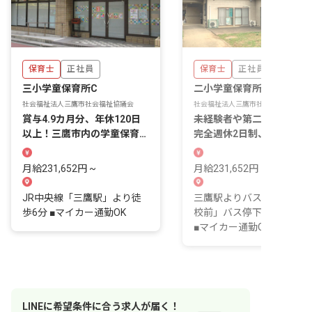
保育士
正社員
保育士
正社員
三小学童保育所C
二小学童保育所B
社会福祉法人三鷹市社会福祉協議会
社会福祉法人三鷹市社会福祉協議会
賞与4.9カ月分、年休120日
未経験者や第二新卒も歓迎
以上！三鷹市内の学童保育所
完全週休2日制、月給23.1
での募集♪
円～
月給231,652円 ~
月給231,652円 ~
JR中央線「三鷹駅」より徒
三鷹駅よりバス、「第二小
歩6分 ■マイカー通勤OK
校前」バス停下車、徒歩4
■マイカー通勤OK
LINE
に
希望条件
に合う求人が届く！