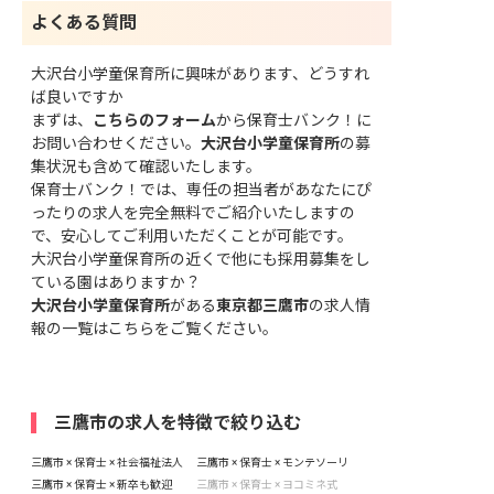
よくある質問
大沢台小学童保育所に興味があります、どうすれ
ば良いですか
まずは、
こちらのフォーム
から保育士バンク！に
お問い合わせください。
大沢台小学童保育所
の募
集状況も含めて確認いたします。
保育士バンク！では、専任の担当者があなたにぴ
ったりの求人を完全無料でご紹介いたしますの
で、安心してご利用いただくことが可能です。
大沢台小学童保育所の近くで他にも採用募集をし
ている園はありますか？
大沢台小学童保育所
がある
東京都三鷹市
の求人情
報の一覧はこちら
をご覧ください。
三鷹市の求人を特徴で絞り込む
三鷹市 × 保育士 × 社会福祉法人
三鷹市 × 保育士 × モンテソーリ
三鷹市 × 保育士 × 新卒も歓迎
三鷹市 × 保育士 × ヨコミネ式