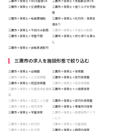
三鷹市 × 保育士 × WEB面接OK
三鷹市 × 保育士 × 家庭都合休OK
三鷹市 × 保育士 × 交通費支給
三鷹市 × 保育士 × 借り上げ社宅制
度
三鷹市 × 保育士 × 給食費補助
三鷹市 × 保育士 × 託児所・保育支
援あり
三鷹市 × 保育士 × 午前のみ勤務
三鷹市 × 保育士 × 午後のみ勤務
三鷹市 × 保育士 × 学歴不問
三鷹市 × 保育士 × 持ち帰り仕事な
し
三鷹市 × 保育士 × 自転車通勤可
三鷹市の求人を施設形態で絞り込む
三鷹市 × 保育士 × 幼稚園
三鷹市 × 保育士 × 保育園
三鷹市 × 保育士 × 公立保育園
三鷹市 × 保育士 × 認可保育園
三鷹市 × 保育士 × 認証保育園
三鷹市 × 保育士 × 認定保育園
三鷹市 × 保育士 × 児童発達支援施
三鷹市 × 保育士 × 小規模保育
設
三鷹市 × 保育士 × 認定こども園
三鷹市 × 保育士 × 認可外保育園
三鷹市 × 保育士 × 病児保育
三鷹市 × 保育士 × 事業所内保育
三鷹市 × 保育士 × 学童保育
三鷹市 × 保育士 × 放課後等デイサ
ービス
三鷹市 × 保育士 × 託児所
三鷹市 × 保育士 × 児童施設
三鷹市 × 保育士 × 乳児院
三鷹市 × 保育士 × 病院内保育