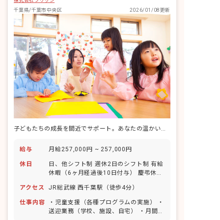
株式会社ブリッジ
千葉県/千葉市中央区
2026/01/08更新
子どもたちの成長を間近でサポート。あなたの温かい心で、未来を育むお仕事です。
給与
月給257,000円 ~ 257,000円
休日
日、他シフト制 週休2日のシフト制 有給
休暇（6ヶ月経過後10日付与） 慶弔休暇
育休・産休 特別休暇 ※年間休日120日
アクセス
JR総武線 西千葉駅（徒歩4分）
仕事内容
・児童支援（各種プログラムの実施） ・
送迎業務（学校、施設、自宅） ・月間プ
ログラム作成 ・個別支援計画の作成 な