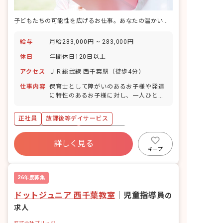
子どもたちの可能性を広げるお仕事。あなたの温かい心で未来を育みませんか？
給与
月給283,000円 ~ 283,000円
休日
年間休日120日以上
アクセス
ＪＲ総武線 西千葉駅（徒歩4分）
仕事内容
保育士として障がいのあるお子様や発達
に特性のあるお子様に対し、一人ひとり
の性格に合わせて、スタッフと連携し療
育支援やご家族へのサポートを行うお仕
正社員
放課後等デイサービス
事です。 ・室内での製作活動やレクリエ
ーション ・プールでの運動療育や買い物
年間休日120日以上
社会保険完備
学習 ・農業体感などの独自のプログラム
詳しく見る
退職金制度
残業少なめ
車通勤可
考案 ・子ども達の送迎
キープ
未経験歓迎
ブランクOK
交通費支給
26年度募集
ドットジュニア 西千葉教室
｜
児童指導員
の
求人