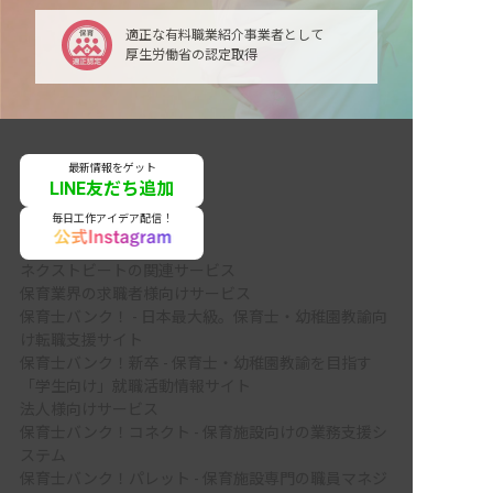
適正な有料職業紹介事業者として
厚生労働省の認定取得
最新情報をゲット
LINE友だち追加
毎日工作アイデア配信！
ネクストビートの関連サービス
保育業界の求職者様向けサービス
保育士バンク！ - 日本最大級。保育士・幼稚園教諭向
け転職支援サイト
保育士バンク！新卒 - 保育士・幼稚園教諭を目指す
「学生向け」就職活動情報サイト
法人様向けサービス
保育士バンク！コネクト - 保育施設向けの業務支援シ
ステム
保育士バンク！パレット - 保育施設専門の職員マネジ