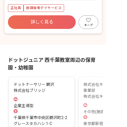
ど 【プログラムを1から立案】 季節のイ
正社員
放課後等デイサービス
ベントやクッキング学習、運動プログラ
ム、買い物学習など多彩なプログラムを
実施しています。決められた枠組みのな
詳しく見る
い中、お子さまの特性に合わせて1から
キープ
自身でプログラムを立案していただきま
す。
ドットジュニア 西千葉教室周辺の保育
園・幼稚園
ドットナーサリー 鶴沢
株式会社キズキ 関東公
株式会社ブリッジ
事業部
株式会社キズキ
企業主導型
その他(施設)
千葉県千葉市中央区鶴沢町2-2
グレースタカハシ 1-C
東京都新宿区信濃町35 