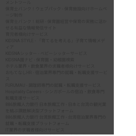
メントツール
保育士バンク！ウェブパック - 保育施設向けホームペ
ージ制作
保育士バンク！総研 - 保育園経営や保育の実務に活か
せる有益な情報発信サイト
育児者様向けサービス
KIDSNA STYLE - 「育てるを考える」子育て情報メデ
ィア
KIDSNAシッター - ベビーシッターサービス
KIDSNA園ナビ - 保育園・幼稚園検索
ホテル業界・飲食業界の求職者様向けサービス
おもてなしHR - 宿泊業界専門の就職・転職支援サービ
ス
FURUMAU - 調理師専門の就職・転職支援サービス
Hospitality Careers - シンガポールの宿泊・飲食専門
転職支援サービス
886旅館人力銀行 日本旅館工作 - 日本と台湾の観光業
を結ぶ課題解決型プラットフォーム
886旅館人力銀行 台湾旅館工作 - 台湾宿泊業界専門の
就職・転職支援プラットフォーム
IT業界の求職者様向けサービス