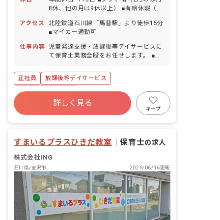
8休、他の月は9休以上） ■有給休暇（取
得率66%／半日単位から取得可能） ■年
アクセス
北陸鉄道石川線「馬替駅」より徒歩15分
末年始休暇 ■夏季休暇 ■ゴールデンウィ
■マイカー通勤可
ーク ■慶弔休暇 ■産前産後・育児休暇
（取得率100%・復帰率100％） ■介護休
仕事内容
児童発達支援・放課後等デイサービスに
暇 ■看護休暇
て保育士業務全般をお任せします。 ■具
体的な仕事内容 ・2歳〜18歳までのお子
様を対象としたサポート ・運動、勉強、
正社員
放課後等デイサービス
ソーシャルスキルの訓練およびサポート
など
ボーナス・賞与あり
詳しく見る
寮・住宅・家賃補助あり
社会保険完備
キープ
有給
福利厚生充実
退職金制度
残業少なめ
昇給昇進あり
すまいるプラスひきだ教室
｜
保育士
の求人
株式会社ING
石川県/金沢市
2026/06/16更新