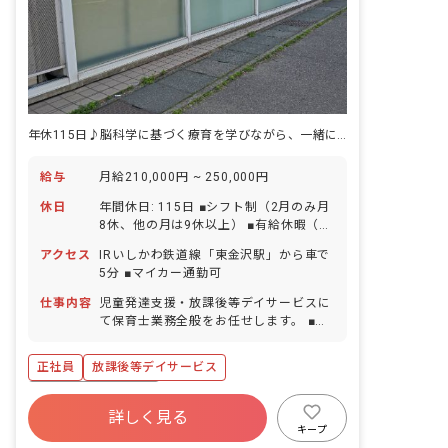
年休115日♪脳科学に基づく療育を学びながら、一緒に働きませんか？
給与
月給210,000円 ~ 250,000円
休日
年間休日: 115日 ■シフト制（2月のみ月
8休、他の月は9休以上） ■有給休暇（取
得率66%／半日単位から取得可能） ■年
アクセス
IRいしかわ鉄道線「東金沢駅」から車で
末年始休暇 ■夏季休暇 ■ゴールデンウィ
5分 ■マイカー通勤可
ーク ■慶弔休暇 ■産前産後・育児休暇
（取得率100%・復帰率100％） ■介護休
仕事内容
児童発達支援・放課後等デイサービスに
暇 ■看護休暇
て保育士業務全般をお任せします。 ■具
体的な仕事内容 ・2歳〜18歳までのお子
様を対象としたサポート ・運動、勉強、
正社員
放課後等デイサービス
ソーシャルスキルの訓練およびサポート
など
ボーナス・賞与あり
詳しく見る
寮・住宅・家賃補助あり
社会保険完備
キープ