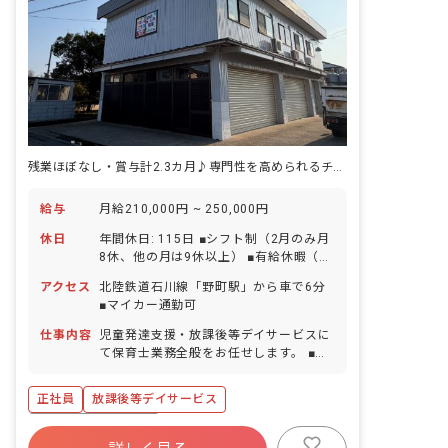
残業ほぼなし・賞与計2.3カ月♪専門性を高められるチームで療育に挑戦！
給与
月給210,000円 ~ 250,000円
休日
年間休日: 115日 ■シフト制（2月のみ月
8休、他の月は9休以上） ■有給休暇（取
得率66%／半日単位から取得可能） ■年
アクセス
北陸鉄道石川線「野町駅」から車で6分
末年始休暇 ■夏季休暇 ■ゴールデンウィ
■マイカー通勤可
ーク ■慶弔休暇 ■産前産後・育児休暇
（取得率100%・復帰率100％） ■介護休
仕事内容
児童発達支援・放課後等デイサービスに
暇 ■看護休暇
て保育士業務全般をお任せします。 ■具
体的な仕事内容 ・2歳〜18歳までのお子
様を対象としたサポート ・運動、勉強、
正社員
放課後等デイサービス
ソーシャルスキルの訓練およびサポート
など
ボーナス・賞与あり