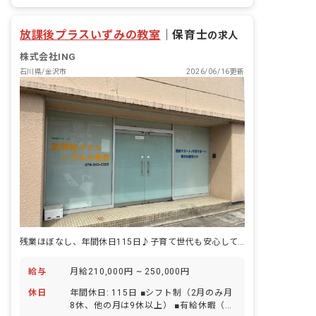
有給
福利厚生充実
退職金制度
残業少なめ
昇給昇進あり
放課後プラスいずみの教室
｜
保育士
の求人
株式会社ING
石川県/金沢市
2026/06/16更新
残業ほぼなし、年間休日115日♪子育て世代も安心して長く働ける療育の場
給与
月給210,000円 ~ 250,000円
休日
年間休日: 115日 ■シフト制（2月のみ月
8休、他の月は9休以上） ■有給休暇（取