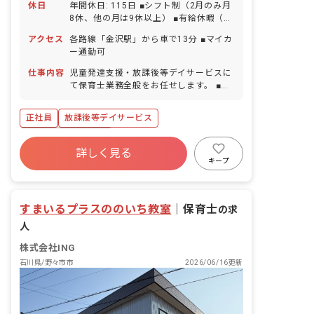
休日
年間休日: 115日 ■シフト制（2月のみ月
8休、他の月は9休以上） ■有給休暇（取
得率66%／半日単位から取得可能） ■年
アクセス
各路線「金沢駅」から車で13分 ■マイカ
末年始休暇 ■夏季休暇 ■ゴールデンウィ
ー通勤可
ーク ■慶弔休暇 ■産前産後・育児休暇
（取得率100%・復帰率100％） ■介護休
仕事内容
児童発達支援・放課後等デイサービスに
暇 ■看護休暇
て保育士業務全般をお任せします。 ■具
体的な仕事内容 ・2歳〜18歳までのお子
様を対象としたサポート ・運動、勉強、
正社員
放課後等デイサービス
ソーシャルスキルの訓練およびサポート
など
ボーナス・賞与あり
詳しく見る
寮・住宅・家賃補助あり
社会保険完備
キープ
有給
福利厚生充実
退職金制度
残業少なめ
昇給昇進あり
すまいるプラスののいち教室
｜
保育士
の求
人
株式会社ING
石川県/野々市市
2026/06/16更新