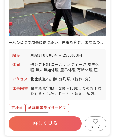
一人ひとりの成長に寄り添い、未来を育む。あなたの温かい心が、子どもたちの笑顔を咲かせます。
給与
月給210,000円 ~ 250,000円
休日
他シフト制 ゴールデンウィーク 夏季休
暇 年末年始休暇 慶弔休暇 有給休暇 産前
産後・育児休暇（取得率100%・復帰率
アクセス
北陸鉄道石川線 野町駅（徒歩3分）
100％） 介護休暇 看護休暇 ※年間休日
115日
仕事内容
保育業務全般 ・2歳〜18歳までのお子様
を対象としたサポート ・運動、勉強、ソ
ーシャルスキルの訓練およびサポート な
ど
正社員
放課後等デイサービス
ボーナス・賞与あり
詳しく見る
寮・住宅・家賃補助あり
社会保険完備
キープ
有給
福利厚生充実
退職金制度