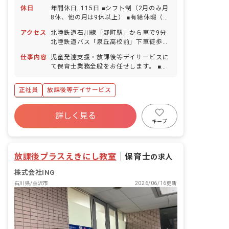
休日
年間休日: 115日 ■シフト制（2月のみ月
8休、他の月は9休以上） ■有給休暇（取
得率66%／半日単位から取得可能） ■年
アクセス
北陸鉄道石川線「野町駅」から車で9分
末年始休暇 ■夏季休暇 ■ゴールデンウィ
北陸鉄道バス「泉丘高校前」下車徒歩2
ーク ■慶弔休暇 ■産前産後・育児休暇
分 ■マイカー通勤可
（取得率100%・復帰率100％） ■介護休
仕事内容
児童発達支援・放課後等デイサービスに
暇 ■看護休暇
て保育士業務全般をお任せします。 ■具
体的な仕事内容 ・2歳〜18歳までのお子
様を対象としたサポート ・運動、勉強、
正社員
放課後等デイサービス
ソーシャルスキルの訓練およびサポート
など
ボーナス・賞与あり
詳しく見る
寮・住宅・家賃補助あり
社会保険完備
キープ
有給
福利厚生充実
退職金制度
残業少なめ
昇給昇進あり
放課後プラスえきにし教室
｜
保育士
の求人
株式会社ING
石川県/金沢市
2026/06/16更新