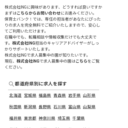
株式会社INGに興味があります、どうすれば良いですか
まずは
こちらからお問い合わせ
にお進みください。
保育士バンク！では、専任の担当者があなたにぴった
りの求人を完全無料でご紹介いたしますので、安心し
てご利用いただけます。
在職中でも、転職相談や情報収集だけでも大丈夫で
す。
株式会社ING
担当のキャリアアドバイザーがしっ
かりサポートいたします。
株式会社INGで求人募集中の園が知りたいです。
現在、
株式会社ING
で求人募集中の園は
こちら
をご覧
ください。
都道府県別に求人を探す
北海道
宮城県
福島県
青森県
岩手県
山形県
秋田県
新潟県
長野県
石川県
富山県
山梨県
福井県
東京都
神奈川県
埼玉県
千葉県