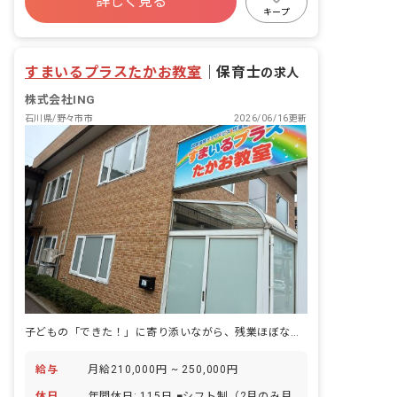
詳しく見る
寮・住宅・家賃補助あり
社会保険完備
キープ
有給
福利厚生充実
退職金制度
残業少なめ
昇給昇進あり
すまいるプラスたかお教室
｜
保育士
の求人
株式会社ING
石川県/野々市市
2026/06/16更新
子どもの「できた！」に寄り添いながら、残業ほぼなしで専門性を磨ける場所
給与
月給210,000円 ~ 250,000円
休日
年間休日: 115日 ■シフト制（2月のみ月