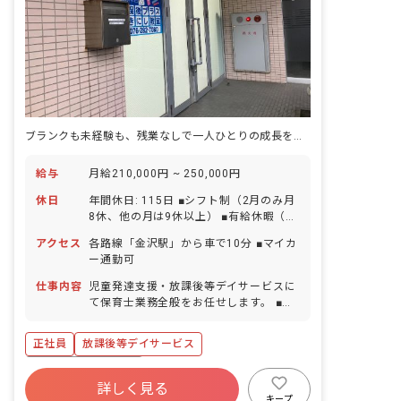
ブランクも未経験も、残業なしで一人ひとりの成長を支える療育の仕事へ
給与
月給210,000円 ~ 250,000円
休日
年間休日: 115日 ■シフト制（2月のみ月
8休、他の月は9休以上） ■有給休暇（取
得率66%／半日単位から取得可能） ■年
アクセス
各路線「金沢駅」から車で10分 ■マイカ
末年始休暇 ■夏季休暇 ■ゴールデンウィ
ー通勤可
ーク ■慶弔休暇 ■産前産後・育児休暇
（取得率100%・復帰率100％） ■介護休
仕事内容
児童発達支援・放課後等デイサービスに
暇 ■看護休暇
て保育士業務全般をお任せします。 ■具
体的な仕事内容 ・2歳〜18歳までのお子
様を対象としたサポート ・運動、勉強、
正社員
放課後等デイサービス
ソーシャルスキルの訓練およびサポート
など
ボーナス・賞与あり
詳しく見る
寮・住宅・家賃補助あり
社会保険完備
キープ