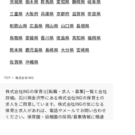
茨城県
栃木県
群馬県
愛知県
静岡県
岐阜県
三重県
大阪府
兵庫県
京都府
滋賀県
奈良県
和歌山県
広島県
岡山県
山口県
島根県
鳥取県
愛媛県
香川県
徳島県
高知県
福岡県
熊本県
鹿児島県
長崎県
大分県
宮崎県
佐賀県
沖縄県
TOP
株式会社ING
株式会社INGの保育士[転職・求人・募集]一覧と会社
詳細。石川県金沢市にある株式会社INGの保育士の
求人をご用意しています。株式会社INGの気になる
保育士求人があれば、電話やメールでお問い合わせ
ください。保育園・幼稚園の採用/募集情報に精通
したキャリアアドバイザーがあなたに最適な求人を
ご紹介させていただきます。保育士求人・転職サイ