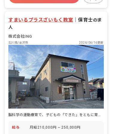
有給
福利厚生充実
退職金制度
残業少なめ
昇給昇進あり
すまいるプラスざいもく教室
｜
保育士
の求
人
株式会社ING
石川県/金沢市
2026/06/16更新
脳科学の運動療育で、子どもの「できた」をともに育てる115日休暇の職場
給与
月給210,000円 ~ 250,000円