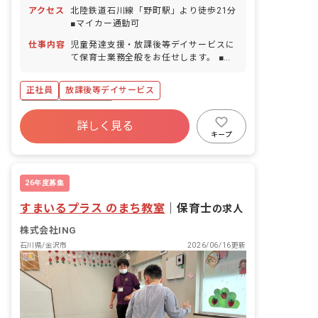
得率66%／半日単位から取得可能） ■年
アクセス
北陸鉄道石川線「野町駅」より徒歩21分
末年始休暇 ■夏季休暇 ■ゴールデンウィ
■マイカー通勤可
ーク ■慶弔休暇 ■産前産後・育児休暇
（取得率100%・復帰率100％） ■介護休
仕事内容
児童発達支援・放課後等デイサービスに
暇 ■看護休暇
て保育士業務全般をお任せします。 ■具
体的な仕事内容 ・2歳〜18歳までのお子
様を対象としたサポート ・運動、勉強、
正社員
放課後等デイサービス
ソーシャルスキルの訓練およびサポート
など
ボーナス・賞与あり
詳しく見る
寮・住宅・家賃補助あり
社会保険完備
キープ
有給
福利厚生充実
退職金制度
残業少なめ
昇給昇進あり
26年度募集
すまいるプラス のまち教室
｜
保育士
の求人
株式会社ING
石川県/金沢市
2026/06/16更新