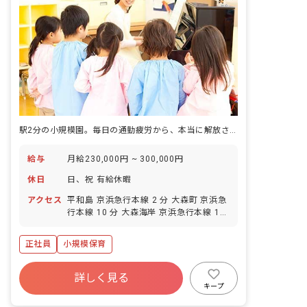
駅2分の小規模園。毎日の通勤疲労から、本当に解放される。
給与
月給230,000円 ~ 300,000円
休日
日、祝 有給休暇
アクセス
平和島 京浜急行本線 2 分 大森町 京浜急
行本線 10 分 大森海岸 京浜急行本線 12
分 流通センター 東京モノレール 14 分
大森（東京） JR京浜東北・根岸線 17 分
正社員
小規模保育
詳しく見る
キープ