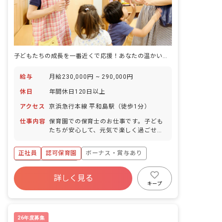
子どもたちの成長を一番近くで応援！あなたの温かい心が輝く場所
給与
月給230,000円 ~ 290,000円
休日
年間休日120日以上
アクセス
京浜急行本線 平和島駅（徒歩1分）
仕事内容
保育園での保育士のお仕事です。子ども
たちが安心して、元気で楽しく過ごせる
「第二のおうち」のような温かい保育園
を共に作っていきましょう! ■園児年齢
正社員
認可保育園
ボーナス・賞与あり
層：0～5歳児
年間休日120日以上
詳しく見る
寮・住宅・家賃補助あり
社会保険完備
キープ
有給
福利厚生充実
退職金制度
残業少なめ
26年度募集