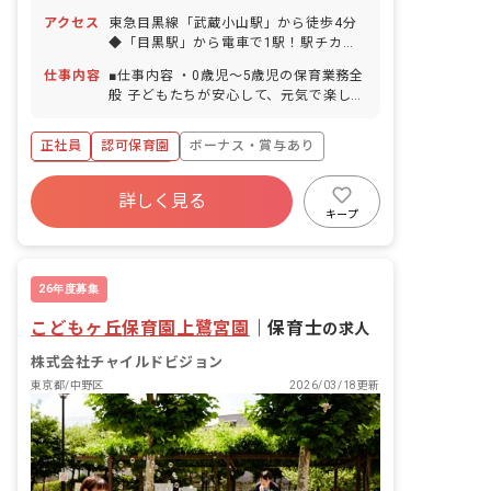
アクセス
東急目黒線「武蔵小山駅」から徒歩4分
◆「目黒駅」から電車で1駅！駅チカの
通いやすさも魅力です！
仕事内容
■仕事内容 ・0歳児～5歳児の保育業務全
般 子どもたちが安心して、元気で楽しく
過ごせる「第二のおうち」のような温か
い保育園を共に作っていきましょう！ ＜
正社員
認可保育園
ボーナス・賞与あり
クラス定員＞ 0歳児クラス 6名 1歳児
クラス 9名 2歳児クラス 9名 3歳児ク
年間休日120日以上
ラス 12名 4歳児クラス 12名 5歳児ク
詳しく見る
寮・住宅・家賃補助あり
社会保険完備
ラス 12名 ■保育理念（保育への想い・
キープ
大切にしていることなど） 「子どもひと
有給
福利厚生充実
退職金制度
りひとりの個性を尊いものとして認め、
残業少なめ
伸ばす保育」が保育理念です。こどもヶ
26年度募集
丘保育園では、子どもたちの気持ちや声
にならない言葉、心の叫びに耳を傾けて
こどもヶ丘保育園上鷺宮園
｜
保育士
の求人
その気持ちを代弁したり、心に寄り添っ
たりと、肯定的な言葉をかけることで将
株式会社チャイルドビジョン
来の「生きる」力の基礎を培っていま
東京都/中野区
2026/03/18更新
す。