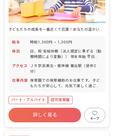
子どもたちの成長を一番近くで応援！あなたの温かい心、ここで輝かせませんか？
給与
時給1,300円 ~ 1,300円
休日
日、祝 有給休暇（法人規定に準ずる（勤
務時間により変動）） 年末年始 平日・
土曜日のお休みは応相談
アクセス
ＪＲ京浜東北・根岸線 鶯谷駅（徒歩2
分）
仕事内容
保育園での保育補助のお仕事です。子ど
もたちが安心して、元気で楽しく過ごせ
る「第二のおうち」のような温かい保育
園を共に作っていきましょう! ■園児年齢
パート・アルバイト
認可保育園
層：0～5歳児
詳しく見る
キープ