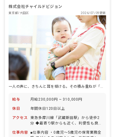
株式会社チャイルドビジョン
東京都/大田区
2026/07/09更新
一人の声に、きちんと耳を傾ける。その積み重ねが「生きる力」になると信じている保育がある。
給与
月給230,000円 ~ 310,000円
休日
年間休日120日以上
アクセス
東急多摩川線「武蔵新田駅」から徒歩2
分 ◆最寄り駅からも近く、利便性も良い
ため毎日の通勤もスムーズです！
仕事内容
■仕事内容 ・0歳児～5歳児の保育業務全