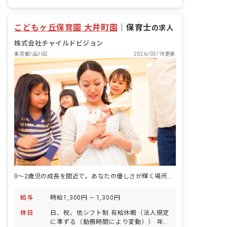
こどもヶ丘保育園 大井町園
｜
保育士
の求人
株式会社チャイルドビジョン
東京都/品川区
2026/03/18更新
0～2歳児の成長を間近で。あなたの優しさが輝く場所です。
給与
時給1,300円 ~ 1,300円
休日
日、祝、他シフト制 有給休暇（法人規定
に準ずる（勤務時間により変動）） 年末