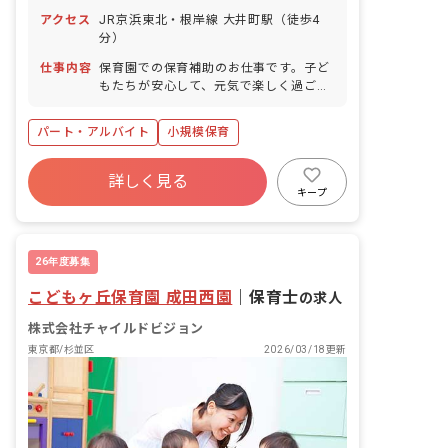
年始休暇
アクセス
JR京浜東北・根岸線 大井町駅（徒歩4
分）
仕事内容
保育園での保育補助のお仕事です。子ど
もたちが安心して、元気で楽しく過ごせ
る「第二のおうち」のような温かい保育
園を共に作っていきましょう! ■園児年齢
パート・アルバイト
小規模保育
層：0～2歳児
詳しく見る
キープ
26年度募集
こどもヶ丘保育園 成田西園
｜
保育士
の求人
株式会社チャイルドビジョン
東京都/杉並区
2026/03/18更新