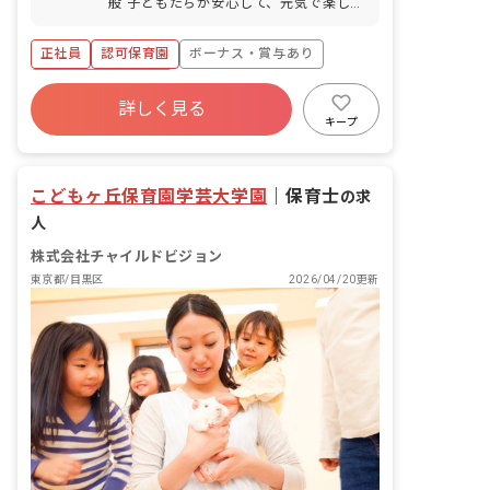
般 子どもたちが安心して、元気で楽しく
過ごせる「第二のおうち」のような温か
い保育園を共に作っていきましょう！ ＜
正社員
認可保育園
ボーナス・賞与あり
クラス定員＞ 0歳児クラス 6名 1歳児
クラス 10名 2歳児クラス 10名 3歳児
年間休日120日以上
クラス 15名 4歳児クラス 15名 5歳児
詳しく見る
寮・住宅・家賃補助あり
社会保険完備
クラス 15名 ■保育理念（保育への想
キープ
い・大切にしていることなど） 「子ども
有給
福利厚生充実
退職金制度
ひとりひとりの個性を尊いものとして認
残業少なめ
め、伸ばす保育」が保育理念です。こど
こどもヶ丘保育園学芸大学園
｜
保育士
の求
もヶ丘保育園では、子どもたちの気持ち
や声にならない言葉、心の叫びに耳を傾
人
けてその気持ちを代弁したり、心に寄り
株式会社チャイルドビジョン
添ったりと、肯定的な言葉をかけること
で将来の「生きる」力の基礎を培ってい
東京都/目黒区
2026/04/20更新
ます。