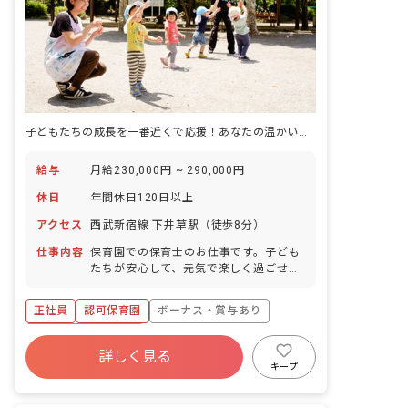
子どもたちの成長を一番近くで応援！あなたの温かい心が輝く場所がここにあります。
給与
月給230,000円 ~ 290,000円
休日
年間休日120日以上
アクセス
西武新宿線 下井草駅（徒歩8分）
仕事内容
保育園での保育士のお仕事です。子ども
たちが安心して、元気で楽しく過ごせる
「第二のおうち」のような温かい保育園
を共に作っていきましょう! ■園児年齢
正社員
認可保育園
ボーナス・賞与あり
層：0～5歳児
年間休日120日以上
詳しく見る
寮・住宅・家賃補助あり
社会保険完備
キープ
有給
福利厚生充実
退職金制度