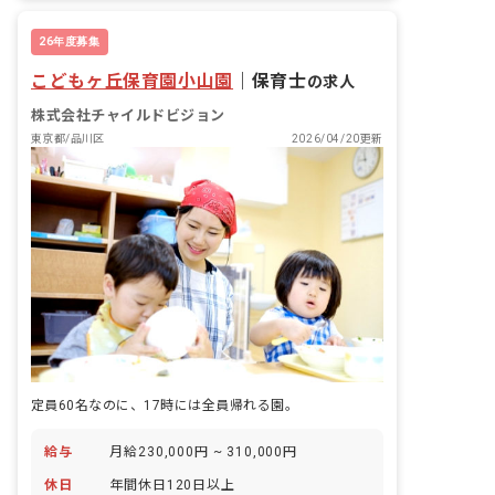
26年度募集
こどもヶ丘保育園小山園
｜
保育士
の求人
株式会社チャイルドビジョン
東京都/品川区
2026/04/20更新
定員60名なのに、17時には全員帰れる園。
給与
月給230,000円 ~ 310,000円
休日
年間休日120日以上