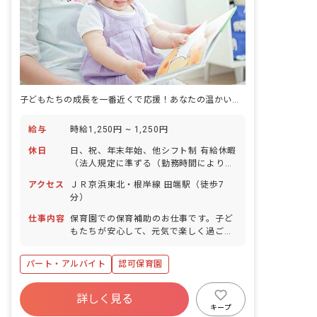
子どもたちの成長を一番近くで応援！あなたの温かい心で、未来を育むお仕事です。
給与
時給1,250円 ~ 1,250円
休日
日、祝、年末年始、他シフト制 有給休暇
（法人規定に準ずる（勤務時間により変
動）） 平日・土曜日のお休みは応相談
アクセス
ＪＲ京浜東北・根岸線 田端駅（徒歩7
分）
仕事内容
保育園での保育補助のお仕事です。子ど
もたちが安心して、元気で楽しく過ごせ
る「第二のおうち」のような温かい保育
園を共に作っていきましょう!
パート・アルバイト
認可保育園
詳しく見る
キープ