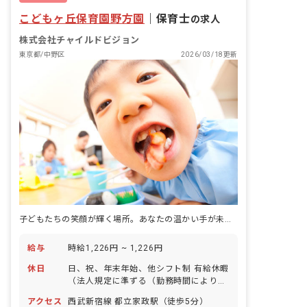
こどもヶ丘保育園野方園
｜
保育士
の求人
株式会社チャイルドビジョン
東京都/中野区
2026/03/18更新
子どもたちの笑顔が輝く場所。あなたの温かい手が未来を育む
給与
時給1,226円 ~ 1,226円
休日
日、祝、年末年始、他シフト制 有給休暇
（法人規定に準ずる（勤務時間により変
動）） ※平日・土曜日のお休みは応相談
アクセス
西武新宿線 都立家政駅（徒歩5分）