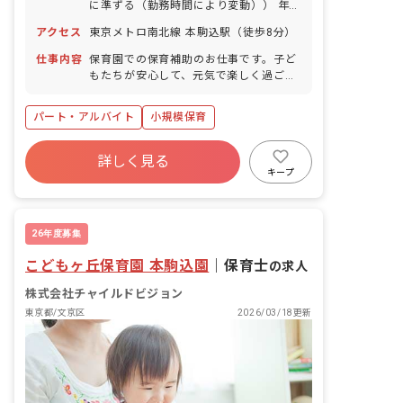
に準ずる（勤務時間により変動）） 年末
年始 平日・土曜日のお休みは応相談
アクセス
東京メトロ南北線 本駒込駅（徒歩8分）
仕事内容
保育園での保育補助のお仕事です。子ど
もたちが安心して、元気で楽しく過ごせ
る「第二のおうち」のような温かい保育
園を共に作っていきましょう! ■園児年齢
パート・アルバイト
小規模保育
層：0～2歳児
詳しく見る
キープ
26年度募集
こどもヶ丘保育園 本駒込園
｜
保育士
の求人
株式会社チャイルドビジョン
東京都/文京区
2026/03/18更新