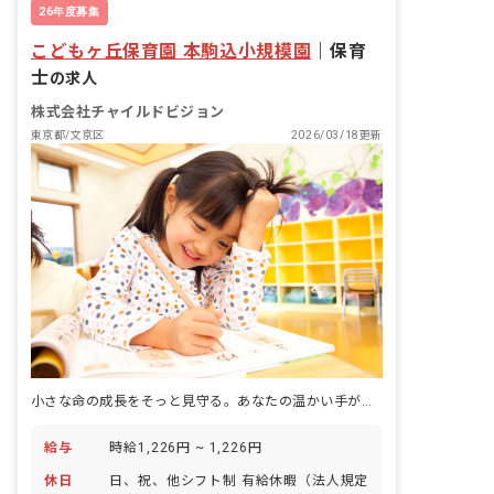
26年度募集
こどもヶ丘保育園 本駒込小規模園
｜
保育
士
の求人
株式会社チャイルドビジョン
東京都/文京区
2026/03/18更新
小さな命の成長をそっと見守る。あなたの温かい手が未来を育みます。
給与
時給1,226円 ~ 1,226円
休日
日、祝、他シフト制 有給休暇（法人規定