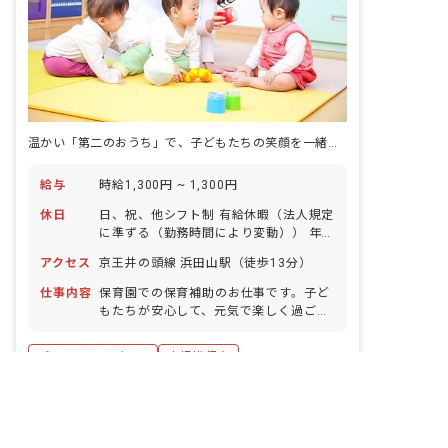
温かい「第二のおうち」で、子どもたちの笑顔を一緒に育む喜びを分かち合いましょう。
給与
時給1,300円 ~ 1,300円
休日
日、祝、他シフト制 有給休暇（法人規定
に準ずる（勤務時間により変動）） 年末
年始 平日・土曜日のお休みは応相談
アクセス
京王井の頭線 浜田山駅（徒歩13分）
仕事内容
保育園での保育補助のお仕事です。子ど
もたちが安心して、元気で楽しく過ごせ
る「第二のおうち」のような温かい保育
園を共に作っていきましょう! ■園児年齢
パート・アルバイト
小規模保育
層：0～2歳児
詳しく見る
キープ