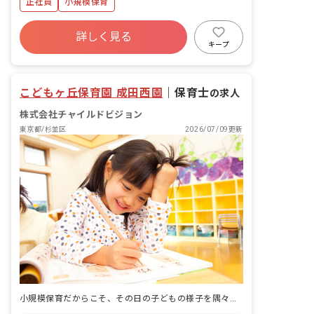
正社員
小規模保育
詳しく見る
キープ
こどもヶ丘保育園 成田西園
｜
保育士
の求人
株式会社チャイルドビジョン
東京都/杉並区
2026/07/09更新
小規模保育だからこそ、その日の子どもの様子を隅々まで見届けられる仕事です。