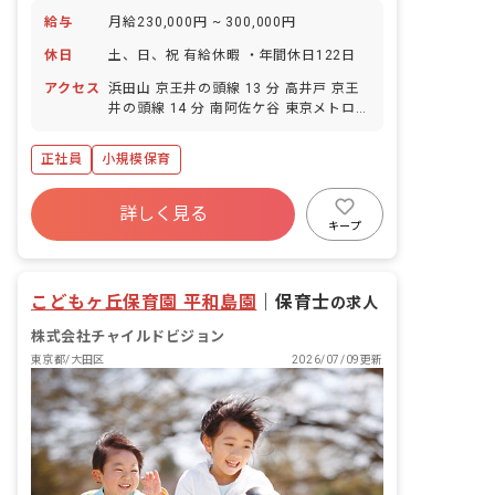
給与
月給230,000円 ~ 300,000円
休日
土、日、祝 有給休暇 ・年間休日122日
アクセス
浜田山 京王井の頭線 13 分 高井戸 京王
井の頭線 14 分 南阿佐ケ谷 東京メトロ丸
ノ内線 17 分 荻窪 JR中央線 19 分 荻窪
東京メトロ丸ノ内線 19 分
正社員
小規模保育
詳しく見る
キープ
こどもヶ丘保育園 平和島園
｜
保育士
の求人
株式会社チャイルドビジョン
東京都/大田区
2026/07/09更新