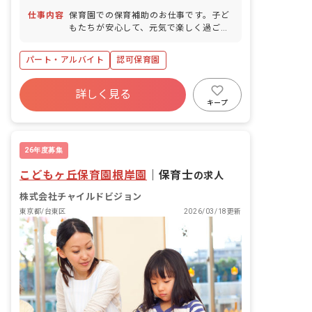
仕事内容
保育園での保育補助のお仕事です。子ど
もたちが安心して、元気で楽しく過ごせ
る「第二のおうち」のような温かい保育
園を共に作っていきましょう!
パート・アルバイト
認可保育園
詳しく見る
キープ
26年度募集
こどもヶ丘保育園根岸園
｜
保育士
の求人
株式会社チャイルドビジョン
東京都/台東区
2026/03/18更新