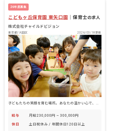
残業少なめ
26年度募集
こどもヶ丘保育園 東矢口園
｜
保育士
の求人
株式会社チャイルドビジョン
東京都/大田区
2026/03/18更新
子どもたちの笑顔を育む場所。あなたの温かい心で、未来を彩りませんか？
給与
月給230,000円 ~ 300,000円
休日
土日祝休み / 年間休日120日以上