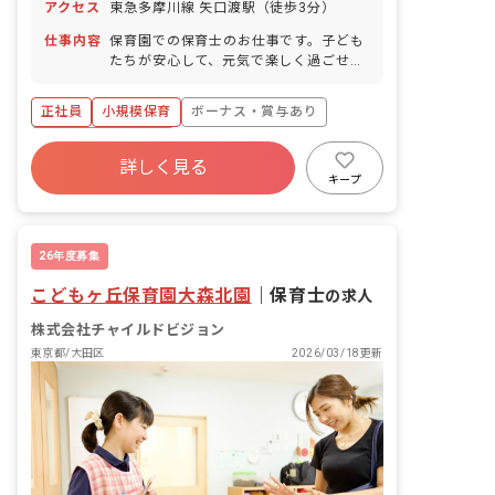
アクセス
東急多摩川線 矢口渡駅（徒歩3分）
仕事内容
保育園での保育士のお仕事です。子ども
たちが安心して、元気で楽しく過ごせる
「第二のおうち」のような温かい保育園
を共に作っていきましょう!
正社員
小規模保育
ボーナス・賞与あり
年間休日120日以上
詳しく見る
寮・住宅・家賃補助あり
社会保険完備
キープ
土日祝休み
有給
退職金制度
残業少なめ
26年度募集
こどもヶ丘保育園大森北園
｜
保育士
の求人
株式会社チャイルドビジョン
東京都/大田区
2026/03/18更新