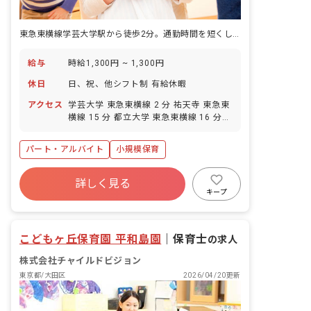
東急東横線学芸大学駅から徒歩2分。通勤時間を短くして、好きなことに時間を使いませんか。
給与
時給1,300円 ~ 1,300円
休日
日、祝、他シフト制 有給休暇
アクセス
学芸大学 東急東横線 2 分 祐天寺 東急東
横線 15 分 都立大学 東急東横線 16 分
西小山 東急目黒線 22 分 武蔵小山 東急
目黒線 23 分
パート・アルバイト
小規模保育
詳しく見る
キープ
こどもヶ丘保育園 平和島園
｜
保育士
の求人
株式会社チャイルドビジョン
東京都/大田区
2026/04/20更新