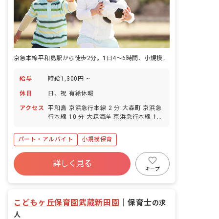
京急本線平和島駅から徒歩2分。1日4〜6時間、小規模保育で子どもと丁寧に向き合う仕事です。
給与
時給1,300円 ~
休日
日、祝 有給休暇
アクセス
平和島 京浜急行本線 2 分 大森町 京浜急
行本線 10 分 大森海岸 京浜急行本線 12
分 流通センター 東京モノレール 14 分
大森（東京） JR京浜東北・根岸線 17 分
パート・アルバイト
小規模保育
詳しく見る
キープ
こどもヶ丘保育園武蔵新田園
｜
保育士
の求
人