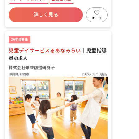
詳しく見る
キープ
26年度募集
児童デイサービスるあなみらい
｜
児童指導
員
の求人
株式会社未来創造研究所
沖縄県/那覇市
2026/03/18更新