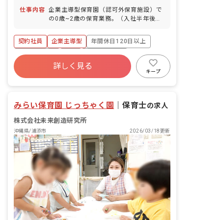
仕事内容
企業主導型保育園（認可外保育施設）で
の0歳~2歳の保育業務。（入社半年後正
社員登用制度あり）） ■園児年齢層：0
～2歳児
契約社員
企業主導型
年間休日120日以上
社会保険完備
有給
福利厚生充実
詳しく見る
残業少なめ
産休育休制度
車通勤可
キープ
乳児保育のみ
みらい保育園 じっちゃく園
｜
保育士
の求人
株式会社未来創造研究所
沖縄県/浦添市
2026/03/18更新