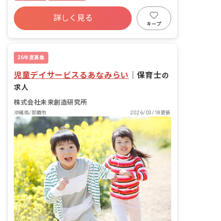
詳しく見る
キープ
26年度募集
児童デイサービスるあなみらい
｜
保育士
の
求人
株式会社未来創造研究所
沖縄県/那覇市
2026/03/18更新