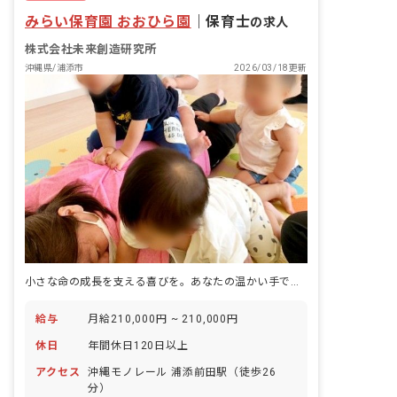
みらい保育園 おおひら園
｜
保育士
の求人
株式会社未来創造研究所
沖縄県/浦添市
2026/03/18更新
小さな命の成長を支える喜びを。あなたの温かい手で未来を育みませんか？
給与
月給210,000円 ~ 210,000円
休日
年間休日120日以上
アクセス
沖縄モノレール 浦添前田駅（徒歩26
分）