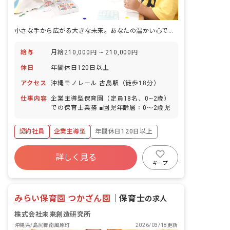
小さな手から広がる大きな未来。あなたの温かい心で、子どもたちの成長を支えませんか？
給与
月給210,000円 ~ 210,000円
休日
年間休日120日以上
アクセス
沖縄モノレール 古島駅（徒歩18分）
仕事内容
企業主導型保育園（定員18名、0~2歳）
での保育士業務 ■園児年齢層：0～2歳児
契約社員
企業主導型
年間休日120日以上
社会保険完備
有給
福利厚生充実
詳しく見る
残業少なめ
産休育休制度
車通勤可
キープ
乳児保育のみ
みらい保育園 つかざん園
｜
保育士
の求人
株式会社未来創造研究所
沖縄県/島尻郡南風原町
2026/03/18更新