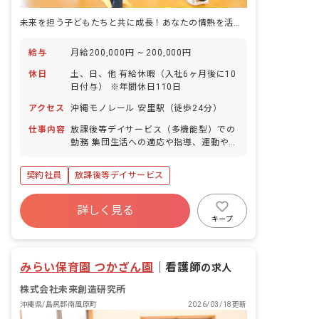
未来を担う子どもたちと共に成長！あなたの情熱を活かしませんか？
給与
月給200,000円 ~ 200,000円
休日
土、日、他 有給休暇（入社6ヶ月後に10
日付与） ※年間休日110日
アクセス
沖縄モノレール 安里駅（徒歩24分）
仕事内容
放課後等デイサービス（多機能型）での
勤務 集団生活への適応や指導、運動や遊
びの場の提供、保護者支援や他職種との
連携、サービス提供記録等の書類作成、
契約社員
放課後等デイサービス
送迎
詳しく見る
キープ
みらい保育園 つかざん園
｜
看護師
の求人
株式会社未来創造研究所
沖縄県/島尻郡南風原町
2026/03/18更新