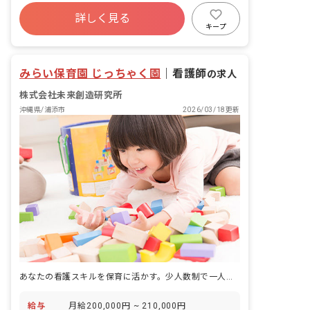
詳しく見る
キープ
みらい保育園 じっちゃく園
｜
看護師
の求人
株式会社未来創造研究所
沖縄県/浦添市
2026/03/18更新
あなたの看護スキルを保育に活かす。少人数制で一人ひとりと向き合う温かい毎日。
給与
月給200,000円 ~ 210,000円