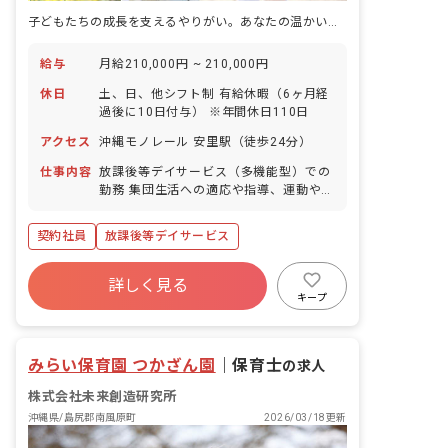
子どもたちの成長を支えるやりがい。あなたの温かい心、ここで輝かせませんか？
給与
月給210,000円 ~ 210,000円
休日
土、日、他シフト制 有給休暇（6ヶ月経
過後に10日付与） ※年間休日110日
アクセス
沖縄モノレール 安里駅（徒歩24分）
仕事内容
放課後等デイサービス（多機能型）での
勤務 集団生活への適応や指導、運動や遊
びの場の提供、保護者支援や他職種との
連携、支援計画書等の書類作成、送迎
契約社員
放課後等デイサービス
詳しく見る
キープ
みらい保育園 つかざん園
｜
保育士
の求人
株式会社未来創造研究所
沖縄県/島尻郡南風原町
2026/03/18更新