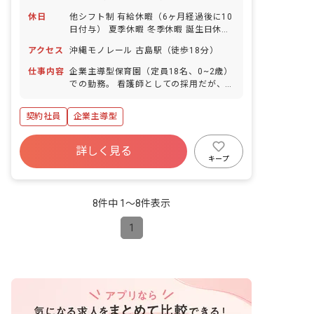
休日
他シフト制 有給休暇（6ヶ月経過後に10
日付与） 夏季休暇 冬季休暇 誕生日休暇
※年間休日120日
アクセス
沖縄モノレール 古島駅（徒歩18分）
仕事内容
企業主導型保育園（定員18名、0~2歳）
での勤務。 看護師としての採用だが、保
育士と同じように保育業務がメインとな
る。 場合によっては、急な体調不良児が
契約社員
企業主導型
出た際に看護業務を行う。 ■園児年齢
層：0～2歳児
詳しく見る
キープ
8件中 1〜8件表示
1