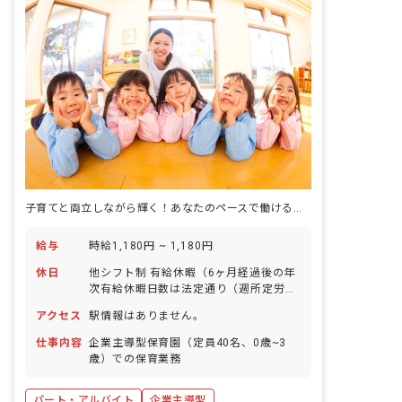
子育てと両立しながら輝く！あなたのペースで働ける、温かい保育園です。
給与
時給1,180円 ~ 1,180円
休日
他シフト制 有給休暇（6ヶ月経過後の年
次有給休暇日数は法定通り（週所定労働
日数による））
アクセス
駅情報はありません。
仕事内容
企業主導型保育園（定員40名、0歳~3
歳）での保育業務
パート・アルバイト
企業主導型