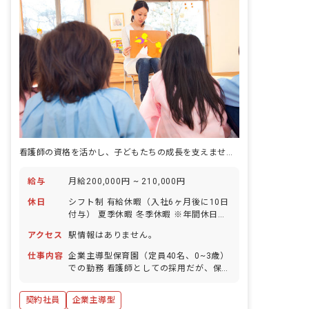
看護師の資格を活かし、子どもたちの成長を支えませんか？あなたの温かい心が輝く場所です。
給与
月給200,000円 ~ 210,000円
休日
シフト制 有給休暇（入社6ヶ月後に10日
付与） 夏季休暇 冬季休暇 ※年間休日
120日
アクセス
駅情報はありません。
仕事内容
企業主導型保育園（定員40名、0~3歳）
での勤務 看護師としての採用だが、保育
士と同じように保育業務がメインとなる
急な体調不良児が出た際に看護業務を行
契約社員
企業主導型
うこともある