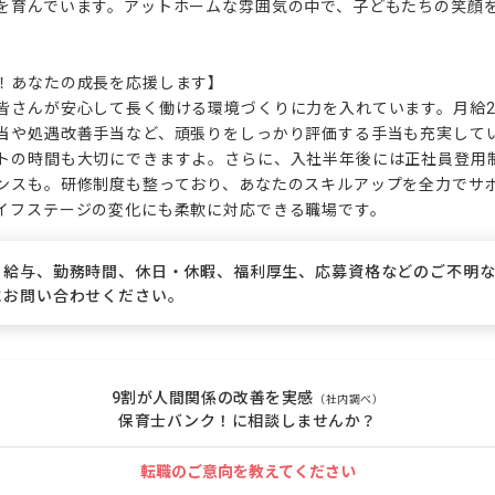
を育んでいます。アットホームな雰囲気の中で、子どもたちの笑顔
！あなたの成長を応援します】

皆さんが安心して長く働ける環境づくりに力を入れています。月給210
当や処遇改善手当など、頑張りをしっかり評価する手当も充実してい
トの時間も大切にできますよ。さらに、入社半年後には正社員登用
ンスも。研修制度も整っており、あなたのスキルアップを全力でサ
イフステージの変化にも柔軟に対応できる職場です。
、給与、勤務時間、休日・休暇、福利厚生、応募資格などのご不明
にお問い合わせください。
9割が人間関係の改善を実感
（社内調べ）
保育士バンク！に相談しませんか？
転職のご意向を教えてください