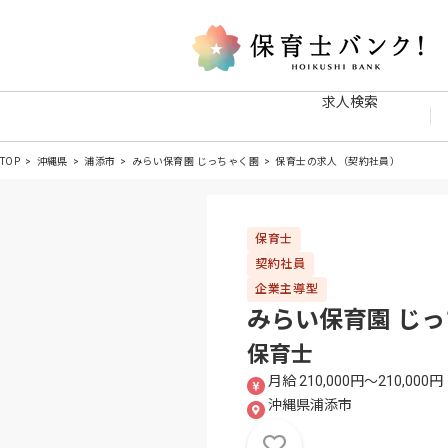
求人検索
TOP
沖縄県
浦添市
みらい保育園 じっちゃく園
保育士の求人（契約社員）
保育士
契約社員
企業主導型
みらい保育園 じ
保育士
月給 210,000円〜210,000円
沖縄県浦添市