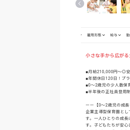
仕事内容
募集職種
雇用形態
給与
勤
小さな手から広がる
■月給210,000円～
■年間休日120日！プ
■0～2歳児の少人数保
■半年後の正社員登用制
ーー【0～2歳児の成長
企業主導型保育園とし
す。一人ひとりの成長
す。子どもたちが安心