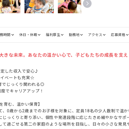
務時間
休日・休暇
福利厚生
勤務地
アクセス
応募資格
大きな未来。あなたの温かい心で、子どもたちの成長を支え
◎安定した収入で安心♪

ライベートも充実☆

育でじっくり関われる◎

度でキャリアアップ！

を育む、温かい保育】

て、0歳から2歳までのお子様を対象に、定員18名の少人数制で温
にじっくりと寄り添い、個性や発達段階に応じたきめ細やかなサポ
して過ごせる第二の家庭のような場所を目指し、日々の小さな発見