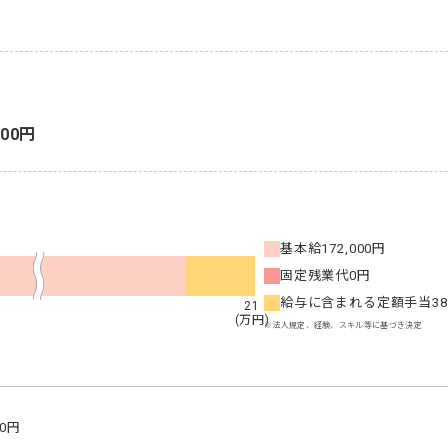
000円
基本給
172,000円
固定残業代
0円
給与に含まれる定額手当
3
21
(万円)
※法人規定、経験、スキル等に基づき決定
0円