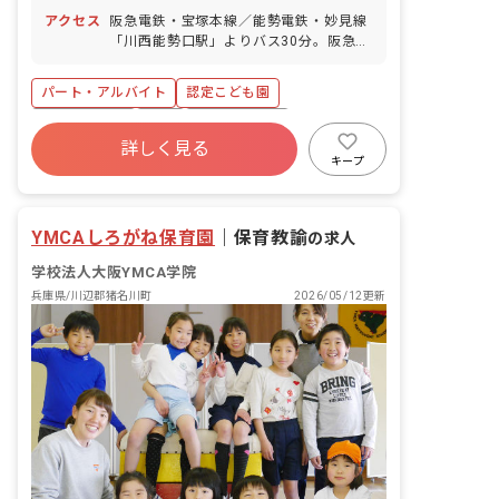
（3～4日間） ■年末年始休暇（12/29～
アクセス
阪急電鉄・宝塚本線／能勢電鉄・妙見線
1/3） ■有給休暇（法定通り加入） ■慶
「川西能勢口駅」よりバス30分。阪急バ
弔休暇 ■産前産後・育児休暇 ■特別休暇
ス「白金三丁目バス停」下車、徒歩2分
■マイカー通勤可（無料駐車場あり）
パート・アルバイト
認定こども園
社会保険完備
有給
福利厚生充実
詳しく見る
残業少なめ
産休育休制度
車通勤可
キープ
未経験歓迎
新卒も歓迎
YMCAしろがね保育園
｜
保育教諭
の求人
学校法人大阪YMCA学院
兵庫県/川辺郡猪名川町
2026/05/12更新