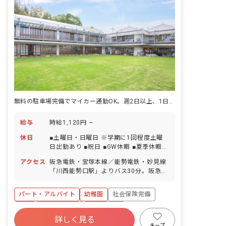
無料の駐車場完備でマイカー通勤OK。週2日以上、1日2時間～相談可
給与
時給1,120円 ~
休日
■土曜日・日曜日 ※学期に1回程度土曜
日出勤あり ■祝日 ■GW休暇 ■夏季休暇
（3～4日間） ■年末年始休暇（12/29～
アクセス
阪急電鉄・宝塚本線／能勢電鉄・妙見線
1/3） ■有給休暇（法定通り加入） ■慶
「川西能勢口駅」よりバス30分。阪急バ
弔休暇 ■産前産後・育児休暇 ■特別休暇
ス「白金二丁目」バス停より徒歩2分 ■
マイカー通勤可（無料駐車場あり）
パート・アルバイト
幼稚園
社会保険完備
有給
福利厚生充実
残業少なめ
詳しく見る
産休育休制度
車通勤可
正社員登用
キープ