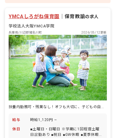
YMCAしろがね保育園
｜
保育教諭
の求人
学校法人大阪YMCA学院
兵庫県/川辺郡猪名川町
2026/05/12更新
扶養内勤務可・残業なし！オフも大切に、子どもの自主性を大切にした保育を
給与
時給1,120円 ~
休日
■土曜日・日曜日 ※学期に1回程度土曜
日出勤あり ■祝日 ■GW休暇 ■夏季休暇