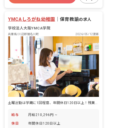
未経験歓迎
YMCAしろがね幼稚園
｜
保育教諭
の求人
学校法人大阪YMCA学院
兵庫県/川辺郡猪名川町
2026/05/12更新
土曜出勤は学期に1回程度、年間休日120日以上！残業ほぼなし
給与
月給210,296円 ~
休日
年間休日120日以上