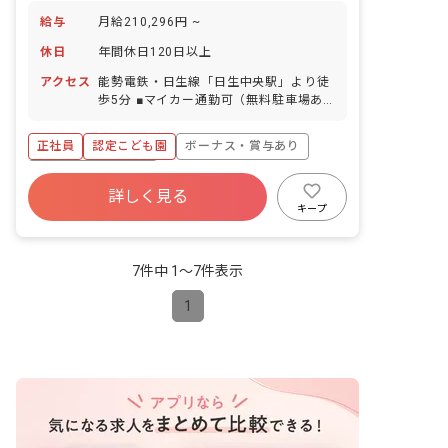
給与
月給210,296円 ~
休日
年間休日120日以上
アクセス
能勢電鉄・日生線「日生中央駅」より徒
歩5分 ■マイカー通勤可（無料駐車場あ
り）
正社員
認定こども園
ボーナス・賞与あり
年間休日120日以上
詳しく見る
寮・住宅・家賃補助あり
社会保険完備
キープ
有給
福利厚生充実
退職金制度
残業少なめ
7件中 1〜7件表示
1