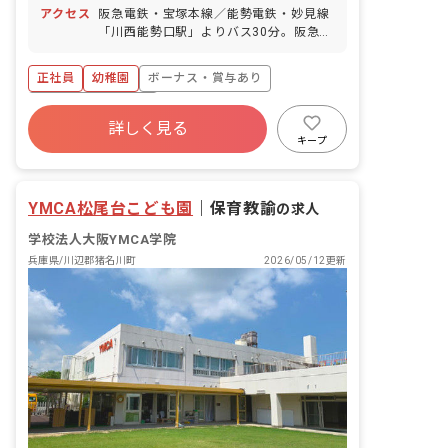
アクセス
阪急電鉄・宝塚本線／能勢電鉄・妙見線
「川西能勢口駅」よりバス30分。阪急バ
ス「白金二丁目バス停」より徒歩2分 ■
マイカー通勤可（無料駐車場あり）
正社員
幼稚園
ボーナス・賞与あり
年間休日120日以上
詳しく見る
寮・住宅・家賃補助あり
社会保険完備
キープ
有給
福利厚生充実
退職金制度
残業少なめ
YMCA松尾台こども園
｜
保育教諭
の求人
学校法人大阪YMCA学院
兵庫県/川辺郡猪名川町
2026/05/12更新