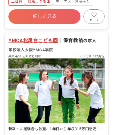
正社員
認定こども園
ボーナス・賞与あり
す。
年間休日120日以上
詳しく見る
寮・住宅・家賃補助あり
社会保険完備
キープ
有給
福利厚生充実
退職金制度
残業少なめ
YMCA松尾台こども園
｜
保育教諭
の求人
学校法人大阪YMCA学院
兵庫県/川辺郡猪名川町
2026/05/12更新
新卒・未経験者も歓迎、1年目から年収315万円想定！年休120日以上