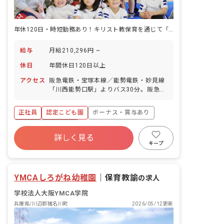
年休120日・時短勤務あり！キリスト教保育を通じて「豊かな心」を育む
給与
月給210,296円 ~
休日
年間休日120日以上
アクセス
阪急電鉄・宝塚本線／能勢電鉄・妙見線
「川西能勢口駅」よりバス30分。阪急バ
ス「白金三丁目バス停」下車、徒歩2分
■マイカー通勤可（無料駐車場あり）
正社員
認定こども園
ボーナス・賞与あり
年間休日120日以上
詳しく見る
寮・住宅・家賃補助あり
社会保険完備
キープ
有給
福利厚生充実
退職金制度
残業少なめ
YMCAしろがね幼稚園
｜
保育教諭
の求人
学校法人大阪YMCA学院
兵庫県/川辺郡猪名川町
2026/05/12更新