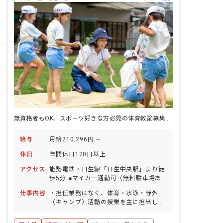
無資格者もOK、スポーツ好きな方必見の体育教諭募集！年収315万円想定
給与
月給210,296円 ~
休日
年間休日120日以上
アクセス
能勢電鉄・日生線「日生中央駅」より徒
歩5分 ■マイカー通勤可（無料駐車場あ
り）
仕事内容
・担任業務はなく、体育・水泳・野外
（キャンプ）活動の授業を主に担当して
いただきます。 ・授業外の時間は、デス
クワーク（活動の企画など）を行ないま