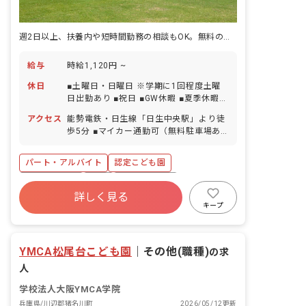
週2日以上、扶養内や短時間勤務の相談もOK。無料の駐車場を完備
給与
時給1,120円 ~
休日
■土曜日・日曜日 ※学期に1回程度土曜
日出勤あり ■祝日 ■GW休暇 ■夏季休暇
（3～4日間） ■年末年始休暇（12/29～
アクセス
能勢電鉄・日生線「日生中央駅」より徒
1/3） ■有給休暇（法定通り加入） ■慶
歩5分 ■マイカー通勤可（無料駐車場あ
弔休暇 ■産前産後・育児休暇 ■特別休暇
り）
パート・アルバイト
認定こども園
社会保険完備
有給
福利厚生充実
詳しく見る
残業少なめ
産休育休制度
車通勤可
キープ
正社員登用
未経験歓迎
YMCA松尾台こども園
｜
その他(職種)
の求
人
学校法人大阪YMCA学院
兵庫県/川辺郡猪名川町
2026/05/12更新