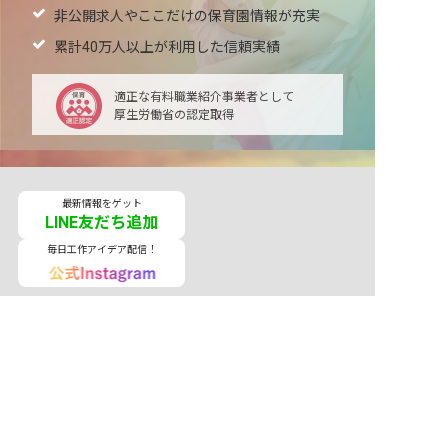
非公開求人やここだけの保育園情報が充実
累計40万人以上が利用した信頼実績
適正な有料職業紹介事業者として
厚生労働省の認定取得
最新情報をゲット
LINE友だち追加
毎日工作アイデア配信！
メニュー
ホーム
会員登録
サービス紹介
サイトマップ
転職お役立ち情報
転職フェスタ
保育士コラム
求人検索
履歴書・職務経歴書作成ツール
退会手続き