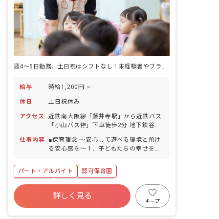
週4～5日勤務、土日祝はシフトなし！未経験者やブランクがある方も歓迎
給与
時給1,200円 ~
休日
土日祝休み
アクセス
近鉄南大阪線「藤井寺駅」から近鉄バス
「小山バス停」下車徒歩2分 地下鉄谷町
線「八尾南駅」から近鉄バス「小山バス
仕事内容
■保育理念 ～安心して遊べる環境と預け
停」下車すぐ ※マイカー、バイク、自転
る安心感を～ 1．子どもたちの幸せを最
車通勤OK（無料の駐輪場あり、駐車場
優先し、命の尊さを保護者とともに守
は借上げ制度あり） ・国道沿いに園があ
り、発達を促せるように援助する。 2．
り、コンビニやお散歩にピッタリな公園
パート・アルバイト
認可保育園
子どもにとって必要な経験や情報を提供
なども近くにあります。 ・最寄り駅の
することで、保護者が安心して育児や就
土日祝休み
有給
残業少なめ
「藤井寺駅」周囲には、ショッピングセ
労ができるように支援する。 3．職員は
詳しく見る
ンターもあり、仕事帰りなどのお買い物
産休育休制度
社会福祉法人
車通勤可
プロ意識をもって人間性と専門性の向上
キープ
にも便利です。
に務める。 ＜クラス定員＞ 0歳児クラ
未経験歓迎
新卒も歓迎
ス 12名／職員5名 1歳児クラス 22名