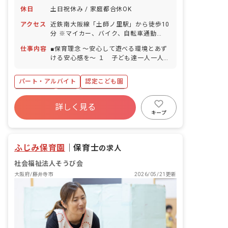
休日
土日祝休み / 家庭都合休OK
アクセス
近鉄南大阪線「土師ノ里駅」から徒歩10
分 ※マイカー、バイク、自転車通勤
OK（無料の駐輪場あり、駐車場は借上
仕事内容
■保育理念 ～安心して遊べる環境とあず
げ制度あり）
ける安心感を～ １ 子ども達一人一人
が、持って生まれた「命(みこと)」を発
見・達成できるように援助する。 ２ 子
パート・アルバイト
認定こども園
ども達の最善の利益を考慮し、保護者と
ともに子どもの健やかな成長に努め、就
土日祝休み
有給
産休育休制度
労を支援する。 ３ 職員はプロ意識をも
詳しく見る
社会福祉法人
車通勤可
未経験歓迎
ち、人間性と専門性の向上に努める。 ＜
キープ
クラス定員＞ 0歳児クラス 15名／職員
新卒も歓迎
駅近5分以内
6名 1歳児クラス 21名／職員7名 2歳児
クラス 22名／職員5名 3歳児クラス
ふじみ保育園
｜
保育士
の求人
28名／職員4名 4歳児クラス 29名／職
員2名 5歳児クラス 30名／職員2名 障
社会福祉法人そうび会
がい児保育、一時保育
大阪府/藤井寺市
2026/05/21更新