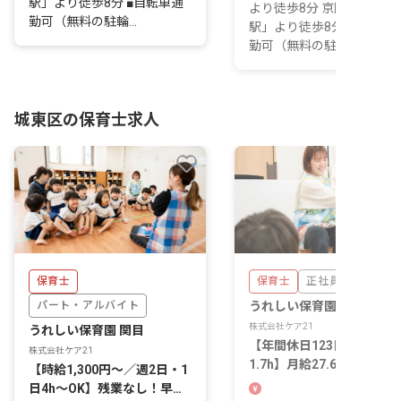
駅」より徒歩8分 ■自転車通
より徒歩8分 京阪本線「野
勤可（無料の駐輪...
駅」より徒歩8分 ■自転車
勤可（無料の駐輪...
城東区の保育士求人
保育士
保育士
正社員
パート・アルバイト
うれしい保育園 関目
株式会社ケア21
うれしい保育園 関目
【年間休日123日／残業月
株式会社ケア21
1.7h】月給27.6万～＋賞与
【時給1,300円～／週2日・1
(固定40万＋α)＋家賃補助6
日4h～OK】残業なし！早遅