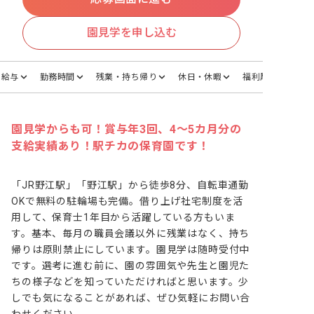
園見学を申し込む
給与
勤務時間
残業・持ち帰り
休日・休暇
福利厚生
園見学からも可！賞与年3回、4～5カ月分の
支給実績あり！駅チカの保育園です！
「JR野江駅」「野江駅」から徒歩8分、自転車通勤
OKで無料の駐輪場も完備。借り上げ社宅制度を活
用して、保育士1年目から活躍している方もいま
す。基本、毎月の職員会議以外に残業はなく、持ち
帰りは原則禁止にしています。園見学は随時受付中
です。選考に進む前に、園の雰囲気や先生と園児た
ちの様子などを知っていただければと思います。少
しでも気になることがあれば、ぜひ気軽にお問い合