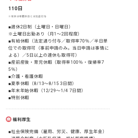
110日
※有休は年間休日とは別途付与
■週休2日制（土曜日・日曜日）

※土曜日出勤あり（月1～2回程度）

■有給休暇（法定通り付与／取得率70％／半日単
位での取得可（事前申請のみ。当日申請は事情に
よる）／5日以上の連休も取得可）

■産前産後・育児休暇（取得率100％・復帰率7
5％）

■介護・看護休暇

■夏季休暇（8/13～8/15 3日間）

■年末年始休暇（12/29～1/4 7日間）

■特別休暇
福利厚生
■社会保険完備（雇用、労災、健康、厚生年金）
