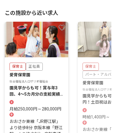
この施設から近い求人
保育士
正社員
保育士
愛育保育園
パート・アルバイト
社会福祉法人ロザリオ福祉会
愛育保育園
園見学からも可！賞与年3
社会福祉法人ロザリオ福祉会
回、4～5カ月分の支給実績
園見学からも可！時給1,40
あり！駅チカの保育園です！
円！土日祝はお休み、1日2
時間～OK、無料の駐輪場
月給250,000円 ~ 280,000円
備
時給1,400円 ~
おおさか東線「JR野江駅」
より徒歩8分 京阪本線「野江
おおさか東線「JR野江駅