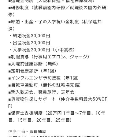
■退職金制度（大阪私保連・福祉医療機構）

■研修制度（就職前園内研修／就職後の園内外研
修）

■結婚・出産・子の入学祝い金制度（私保連共
済）

・結婚祝金30,000円

・出産祝金20,000円

・入学祝金20,000円（小中高校）

■制服貸与（行事用エプロン、ジャージ）

■入職前健康診断（無料）

■定期健康診断（年1回）

■インフルエンザ予防接種（年1回）

■自転車通勤可（無料の駐輪場完備）

■新入歓迎会、職員旅行、忘年会

■賃貸物件探しサポート（仲介手数料最大50%OF
F）

■保育士支援制度（20万円 1年目～7年目、10年
目、15年目、20年目、25年目）
住宅手当・家賃補助