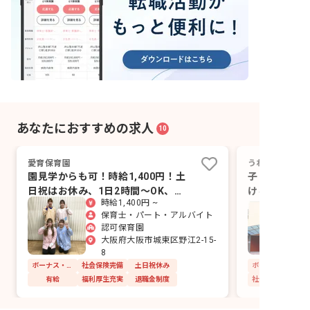
あなたにおすすめの求人
10
愛育保育園
うれしい保育園
園見学からも可！時給1,400円！土
子どもの笑顔
日祝はお休み、1日2時間～OK、無
ける！年休1
時給1,400円 ~
料の駐輪場完備
息◎
保育士・パート・アルバイト
認可保育園
大阪府大阪市城東区野江2-15-
8
ボーナス・賞与あり
社会保険完備
土日祝休み
有給
福利厚生充実
退職金制度
社会保険完備