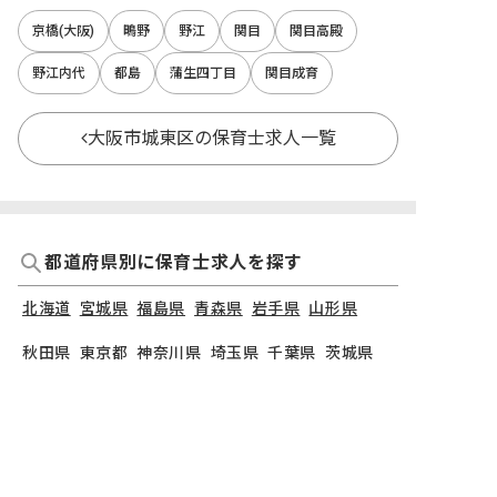
京橋(大阪)
鴫野
野江
関目
関目高殿
野江内代
都島
蒲生四丁目
関目成育
大阪市城東区の保育士求人一覧
都道府県別に保育士求人を探す
北海道
宮城県
福島県
青森県
岩手県
山形県
秋田県
東京都
神奈川県
埼玉県
千葉県
茨城県
栃木県
群馬県
新潟県
長野県
石川県
富山県
山梨県
福井県
愛知県
静岡県
岐阜県
三重県
大阪府
兵庫県
京都府
滋賀県
奈良県
和歌山県