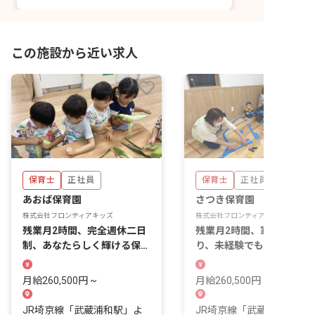
この施設から近い求人
保育士
正社員
保育士
正社員
あおば保育園
さつき保育園
株式会社フロンティアキッズ
株式会社フロンティアキッズ
残業月2時間、完全週休二日
残業月2時間、家賃補助あ
制、あなたらしく輝ける保育
り、未経験でも安心して始
の場がここに
られる保育の場。
月給260,500円 ~
月給260,500円 ~
JR埼京線「武蔵浦和駅」よ
JR埼京線「武蔵浦和駅」