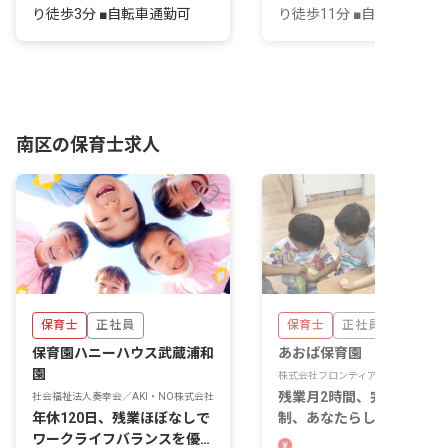
り徒歩3分 ■自転車通勤可
り徒歩11分 ■自転車通勤可
南区の保育士求人
保育士
正社員
保育士
正社員
保育園ハニーハウス武蔵浦和
あおば保育園
園
株式会社フロンティアキッズ
残業月2時間、完全週休二
社会福祉法人奏幸会／AKI・NO株式会社
年休120日、残業ほぼなしで
制、あなたらしく輝ける保
ワークライフバランスを優先
の場がここに