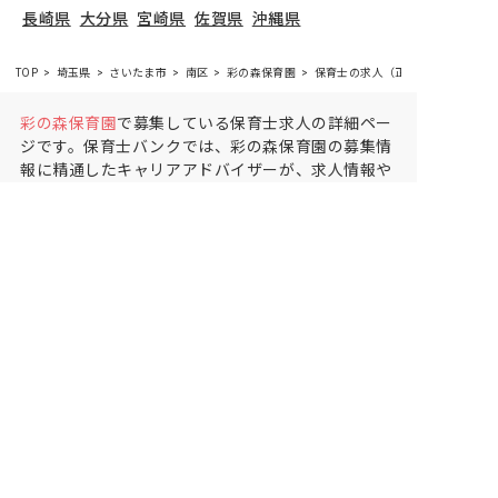
長崎県
大分県
宮崎県
佐賀県
沖縄県
TOP
埼玉県
さいたま市
南区
彩の森保育園
保育士の求人（正社員）
彩の森保育園
で募集している保育士求人の詳細ペー
ジです。保育士バンクでは、彩の森保育園の募集情
報に精通したキャリアアドバイザーが、求人情報や
転職活動をサポートします。
埼玉県
で保育士・幼稚
園教諭の求人をお探しの方にピッタリです。認可保
育園や
さいたま市南区
で気になる保育士の求人があ
れば、電話やメールでお問い合わせください。保育
士の求人・転職なら【保育士バンク!】
保育士バンク！は
あなたに合う職場を一緒にお探ししま
す
保育をよく知るアドバイザーがフルサポート