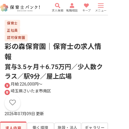
求人検索
転職相談
キープ
メニュー
保育士
正社員
認可保育園
彩の森保育園｜保育士
の求人情
報
賞与3.5ヶ月＋6.75万円／少人数ク
ラス／駅9分／屋上広場
月給 226,000円〜
埼玉県さいたま市南区
2026年07月09日 更新
働く環境
施設・法人
ギャラリー
求人内容