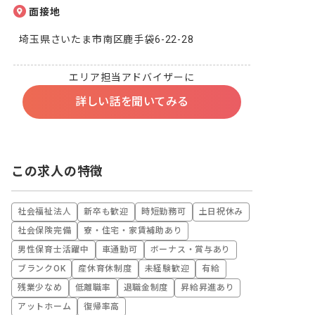
面接地
埼玉県さいたま市南区鹿手袋6-22-28
エリア担当アドバイザーに
詳しい話を聞いてみる
この求人の特徴
社会福祉法人
新卒も歓迎
時短勤務可
土日祝休み
社会保険完備
寮・住宅・家賃補助あり
男性保育士活躍中
車通勤可
ボーナス・賞与あり
ブランクOK
産休育休制度
未経験歓迎
有給
残業少なめ
低離職率
退職金制度
昇給昇進あり
アットホーム
復帰率高