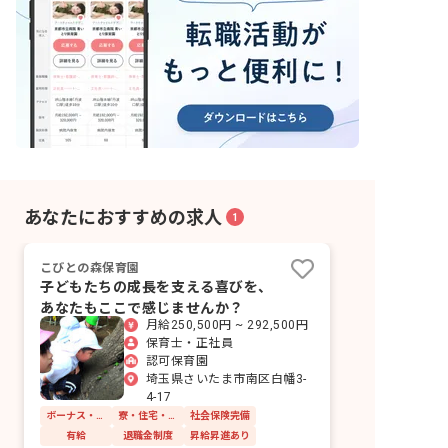
あなたにおすすめの求人
1
こびとの森保育園
子どもたちの成長を支える喜びを、
あなたもここで感じませんか？
月給250,500円 ~ 292,500円
保育士・正社員
認可保育園
埼玉県さいたま市南区白幡3-
4-17
ボーナス・賞与あり
寮・住宅・家賃補助あり
社会保険完備
有給
退職金制度
昇給昇進あり