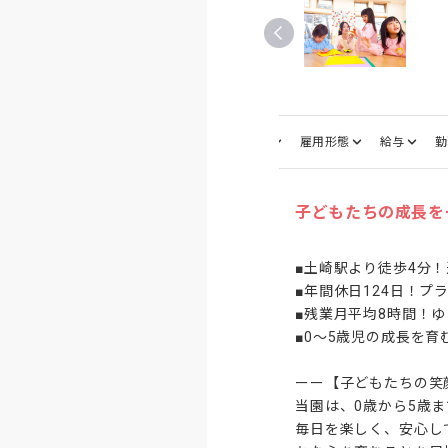
仕事内容
募集職種
雇用形態
給与
勤
子どもたちの成長を
■土崎駅より徒歩4分！
■年間休日124日！プ
■残業月平均8時間！ゆ
■0～5歳児の成長を育
ーー【子どもたちの笑
当園は、0歳から5歳
毎日を楽しく、安心し