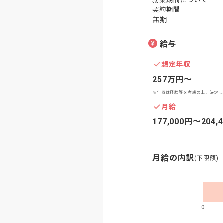
就業期間について
契約期間
無期
給与
想定年収
257万円〜
※年収は経験等を考慮の上、決定し
月給
177,000円〜204,
月給の内訳
(下限額)
0