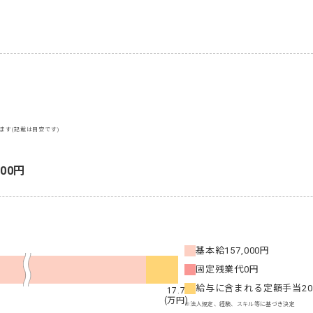
ます(記載は目安です)
400円
基本給
157,000円
固定残業代
0円
給与に含まれる定額手当
2
17.7
(万円)
※法人規定、経験、スキル等に基づき決定