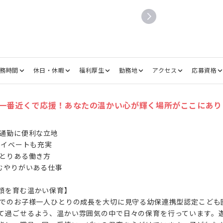
務時間
休日・休暇
福利厚生
勤務地
アクセス
応募資格
一番近くで応援！あなたの温かい心が輝く場所がここにあり
通勤に便利な立地

ライベートも充実

とりある働き方

むやりがいある仕事

顔を育む温かい保育】

までのお子様一人ひとりの成長を大切に見守る幼保連携型認定こども
て過ごせるよう、温かい雰囲気の中で日々の保育を行っています。