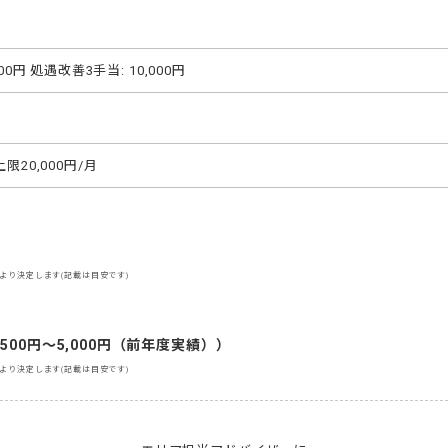
00円 処遇改善3手当: 10,000円
限20,000円/月
より決定します(記載は目安です)
00円～5,000円（前年度実績））
より決定します(記載は目安です)