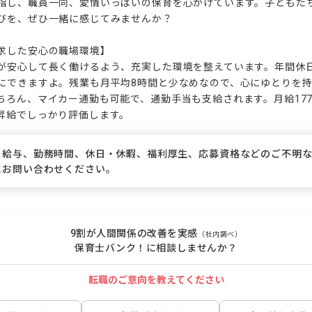
指し、職員一同、愛情いっぱいの保育を心がけています。子どもた
びを、ぜひ一緒に感じてみませんか？

求した安心の職場環境】

が安心して長く働けるよう、充実した環境を整えています。年間休日
にできますよ。残業も月平均8時間と少なめなので、心にゆとりを
ちろん、マイカー通勤も可能で、通勤手当も支給されます。月給177,
昇給でしっかり評価します。
、給与、勤務時間、休日・休暇、福利厚生、応募資格などのご不明
にお問い合わせください。
9割が人間関係の改善を実感
（社内調べ）
保育士バンク！に相談しませんか？
転職のご意向を教えてください