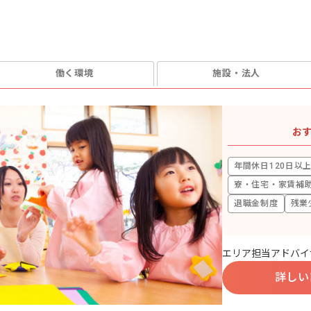
働く環境
施設・法人
お
年間休日120日以
寮・住宅・家賃補
退職金制度
残業
エリア担当アドバイ
詳しい