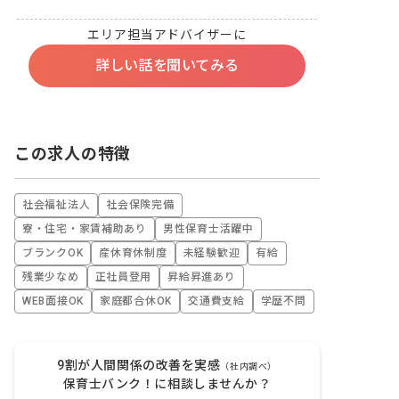
エリア担当アドバイザーに
詳しい話を聞いてみる
この求人の特徴
社会福祉法人
社会保険完備
寮・住宅・家賃補助あり
男性保育士活躍中
ブランクOK
産休育休制度
未経験歓迎
有給
残業少なめ
正社員登用
昇給昇進あり
WEB面接OK
家庭都合休OK
交通費支給
学歴不問
9割が人間関係の改善を実感
（社内調べ）
保育士バンク！に相談しませんか？