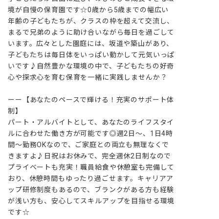
境が自慢の保育園です☆0歳から5歳までの幅広い
年齢の子どもたちが、クラスの枠を超えて交流し、
まるで兄弟のように助け合いながら毎日を過ごして
います。広々とした園庭には、坂道や築山があり、
子どもたちは毎日体をいっぱい動かして元気いっぱ
いです♪自然豊かな環境の中で、子どもたちの好奇
心や探求心を育む保育を一緒に実践しませんか？

ーー【あなたのペースで輝ける！充実のサポート体
制】

パート・アルバイトとして、あなたのライフスタイ
ルに合わせた働き方が可能です◎週2日～、1日4時
間～勤務OKなので、ご家庭との両立も無理なくで
きますよ♪日祝はお休みで、完全週休2日制なので
プライベートも充実！職員給食や休憩室も完備して
おり、休憩時間もゆったり過ごせます。キャリアア
ップ研修制度もあるので、ブランクがある方も経験
が浅い方も、安心してスキルアップを目指せる環境
です☆