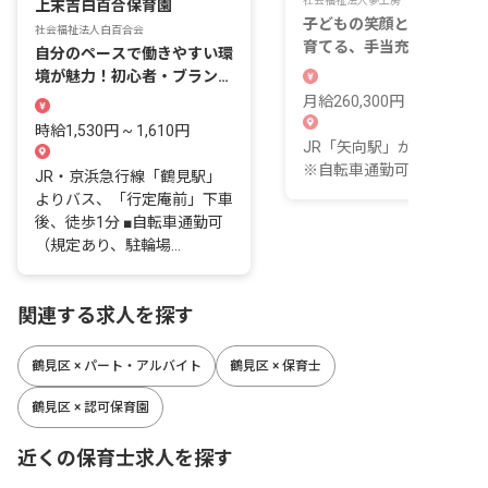
社会福祉法人夢工房
上末吉白百合保育園
子どもの笑顔と自分の未来
社会福祉法人白百合会
育てる、手当充実の保育の
自分のペースで働きやすい環
事
境が魅力！初心者・ブランク
の方も歓迎しています
月給260,300円 ~ 307,400
時給1,530円 ~ 1,610円
JR「矢向駅」から徒歩10
※自転車通勤可能
JR・京浜急行線「鶴見駅」
よりバス、「行定庵前」下車
後、徒歩1分 ■自転車通勤可
（規定あり、駐輪場...
関連する求人を探す
鶴見区 × パート・アルバイト
鶴見区 × 保育士
鶴見区 × 認可保育園
近くの保育士求人を探す