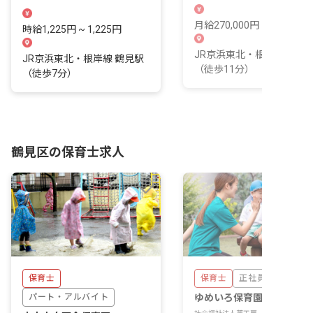
かい心が輝く場所。
びを分かち合いませんか？
月給270,000円 ~ 300,000
時給1,225円 ~ 1,225円
JR京浜東北・根岸線 鶴見
JR京浜東北・根岸線 鶴見駅
（徒歩11分）
（徒歩7分）
鶴見区の保育士求人
保育士
保育士
正社員
パート・アルバイト
ゆめいろ保育園