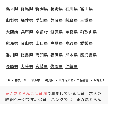
栃木県
群馬県
新潟県
長野県
石川県
富山県
山梨県
福井県
愛知県
静岡県
岐阜県
三重県
大阪府
兵庫県
京都府
滋賀県
奈良県
和歌山県
広島県
岡山県
山口県
島根県
鳥取県
愛媛県
香川県
徳島県
高知県
福岡県
熊本県
鹿児島県
長崎県
大分県
宮崎県
佐賀県
沖縄県
TOP
神奈川県
横浜市
鶴見区
東寺尾どろんこ保育園
保育士の求人（パート・
東寺尾どろんこ保育園
で募集している保育士求人の
詳細ページです。保育士バンクでは、東寺尾どろん
こ保育園の募集情報に精通したキャリアアドバイザ
ーが、求人情報や転職活動をサポートします。
神奈
川県
で保育士・幼稚園教諭の求人をお探しの方にピ
ッタリです。認可保育園や
横浜市鶴見区
で気になる