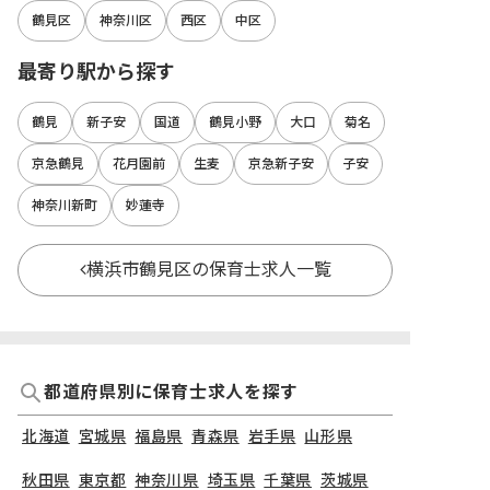
鶴見区
神奈川区
西区
中区
最寄り駅から探す
鶴見
新子安
国道
鶴見小野
大口
菊名
京急鶴見
花月園前
生麦
京急新子安
子安
神奈川新町
妙蓮寺
横浜市鶴見区の保育士求人一覧
都道府県別に保育士求人を探す
北海道
宮城県
福島県
青森県
岩手県
山形県
秋田県
東京都
神奈川県
埼玉県
千葉県
茨城県