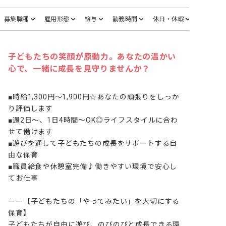
募集職種
雇用形態
給与
勤務時間
休日・休暇
子どもたちの笑顔が原動力。あなたの温かい
心で、一緒に成長を見守りませんか？
■時給1,300円～1,900円☆あなたの頑張りをしっか
り評価します

■週2日～、1日4時間～OK◎ライフスタイルに合わ
せて働けます

■遊びを通して子どもたちの成長をサポートする自
由な保育

■職員給食や休憩室完備♪働きやすい環境で安心し
てお仕事

ーー【子どもたちの「やってみたい」を大切にする
保育】

子どもたちが自由に遊び、のびのびと成長できる環