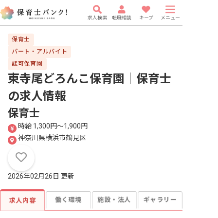
求人検索
転職相談
キープ
メニュー
保育士
パート・アルバイト
認可保育園
東寺尾どろんこ保育園｜保育士
の求人情報
保育士
時給 1,300円〜1,900円
神奈川県横浜市鶴見区
2026年02月26日 更新
働く環境
施設・法人
ギャラリー
求人内容