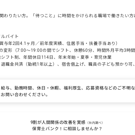
く関わりたい方。「待つこと」に時間をかけられる職場で働きたい方に
ルバイト

円（賞与年2回4.1ヶ月／前年度実績、住居手当・扶養手当あり）

の変形（7:00〜19:00の間でシフト、休憩60分、時間外月平均3時間
他シフト制、年間休日114日、年末年始・夏季・育児休業

備、退職金共済（勤続1年以上）、宿舎借上げ、職員の子ども預かり可
、給与、勤務時間、休日・休暇、福利厚生、応募資格などのご不明
にお問い合わせください。
9割が人間関係の改善を実感
（社内調べ）
保育士バンク！に相談しませんか？