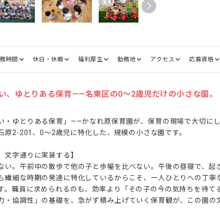
務時間
休日・休暇
福利厚生
勤務地
アクセス
応募資格
い、ゆとりある保育——名東区の0〜2歳児だけの小さな園。
い・ゆとりある保育」——かなれ原保育園が、保育の現場で大切に
原2-201、0〜2歳児に特化した、規模の小さな園です。

、文字通りに実装する】

ない。午前中の散歩で他の子と歩幅を比べない。午後の昼寝で、起
も繊細な時期の発達に特化しているからこそ、一人ひとりへの丁寧
す。職員に求められるのも、効率より「その子の今の気持ちを待て
力・協調性」の基礎を、急がず積み上げていく保育観が、この園の