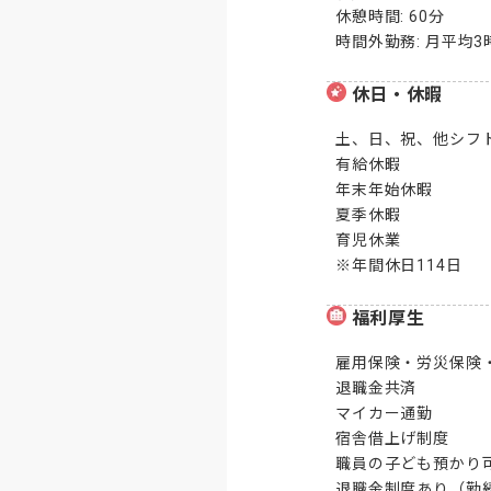
休憩時間: 60分

時間外勤務: 月平均
休日・休暇
土、日、祝、他シフト
有給休暇

年末年始休暇

夏季休暇

育児休業

※年間休日114日
福利厚生
雇用保険・労災保険・
退職金共済

マイカー通勤

宿舎借上げ制度

職員の子ども預かり可
退職金制度あり（勤