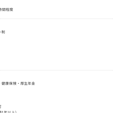
3時間程度
制

健康保険・厚生年金



続1年以上）