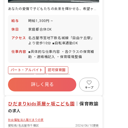
あなたの愛情で子どもたちの未来を輝かせる、希望ヶ丘保育園で働きませんか？
給与
時給1,300円 ~
休日
家庭都合休OK
アクセス
名古屋市営地下鉄名城線「自由ケ丘駅」
より徒歩10分 ■自転車通勤OK
仕事内容
■具体的な仕事内容 ・各クラスの保育補
助 ・連絡帳記入 ・保育環境整備
パート・アルバイト
認可保育園
社会保険完備
有給
残業少なめ
詳しく見る
社会福祉法人
未経験歓迎
新卒も歓迎
キープ
アットホーム
週2.3日~OK
ひだまりkids茶屋ヶ坂こども園
｜
保育教諭
の求人
社会福祉法人陽だまりの家
愛知県/名古屋市千種区
2026/06/10更新