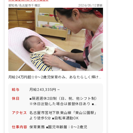
愛知県/名古屋市千種区
2026/05/12更新
月給24万円超☆0～2歳児保育のみ、あなたらしく輝ける保育園♪
給与
月給243,335円 ~
休日
■隔週週休2日制（日、祝、他シフト制）
※休日出勤した場合は振替休日あり ■有
給休暇（1時間単位から取得可能／5日以
アクセス
名古屋市営地下鉄東山線「東山公園駅」
上の連休取得も可能） ■年末年始休暇 ■
より徒歩5分 ■自転車通勤OK
産前産後・育児休暇（復帰率100％）
仕事内容
保育業務 ■園児年齢層：0～2歳児