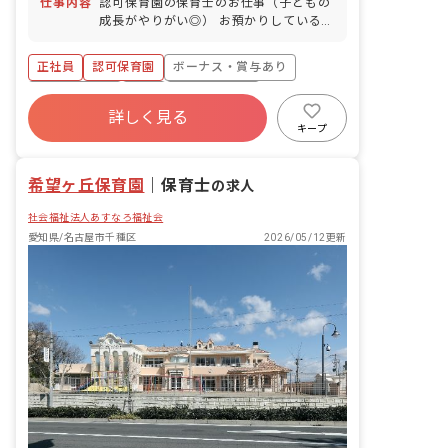
仕事内容
認可保育園の保育士のお仕事（子どもの
成長がやりがい◎） お預かりしている子
ども達についてお世話をお願いします。
・食事・睡眠・排泄・清潔・衣類の着脱
正社員
認可保育園
ボーナス・賞与あり
等 ・集団生活を通じた社会性の装着 ・
行事の計画・実行、お知らせの作成
社会保険完備
有給
福利厚生充実
詳しく見る
退職金制度
昇給昇進あり
産休育休制度
キープ
未経験歓迎
希望ヶ丘保育園
｜
保育士
の求人
社会福祉法人あすなろ福祉会
愛知県/名古屋市千種区
2026/05/12更新