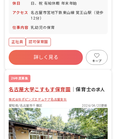
休日
日、祝 有給休暇 年末年始
アクセス
名古屋市営地下鉄東山線 覚王山駅（徒歩
12分）
仕事内容
乳幼児の保育
正社員
認可保育園
詳しく見る
キープ
26年度募集
名古屋大学こすもす保育園
｜
保育士
の求人
株式会社ポピンズエデュケア名古屋支社
愛知県/名古屋市千種区
2026/04/20更新