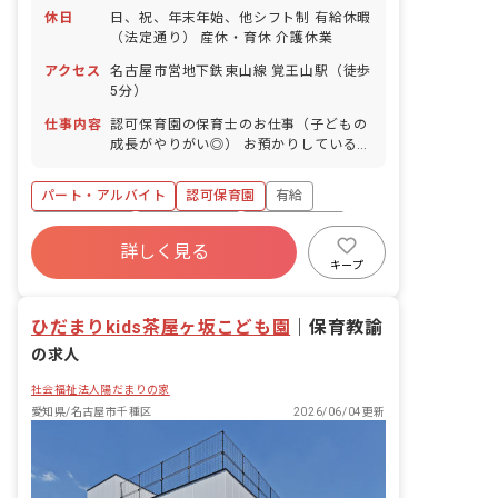
休日
日、祝、年末年始、他シフト制 有給休暇
（法定通り） 産休・育休 介護休業
アクセス
名古屋市営地下鉄東山線 覚王山駅（徒歩
5分）
仕事内容
認可保育園の保育士のお仕事（子どもの
成長がやりがい◎） お預かりしている子
ども達についてお世話をお願いします。
・食事・睡眠・排泄・清潔・衣類の着脱
パート・アルバイト
認可保育園
有給
等 ・集団生活を通じた社会性の装着 ・
行事の計画・実行、お知らせの作成
福利厚生充実
昇給昇進あり
産休育休制度
詳しく見る
未経験歓迎
研修充実
WEB面接OK
キープ
複数園あり
ひだまりkids茶屋ヶ坂こども園
｜
保育教諭
の求人
社会福祉法人陽だまりの家
愛知県/名古屋市千種区
2026/06/04更新