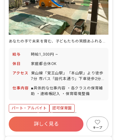
あなたの手で未来を育む、子どもたちの笑顔あふれる保育園で働きませんか？
給与
時給1,300円 ~
休日
家庭都合休OK
アクセス
東山線「覚王山駅」「本山駅」より徒歩
7分 市バス「田代本通り」下車徒歩2分
■マイカー・自転車通勤OK
仕事内容
■具体的な仕事内容 ・各クラスの保育補
助 ・連絡帳記入 ・保育環境整備
パート・アルバイト
認可保育園
社会保険完備
有給
残業少なめ
詳しく見る
社会福祉法人
車通勤可
未経験歓迎
キープ
新卒も歓迎
駅近5分以内