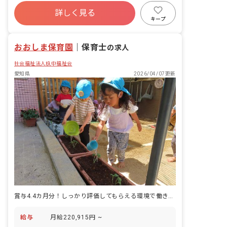
・家庭との連携など
年間休日120日以上
詳しく見る
寮・住宅・家賃補助あり
社会保険完備
キープ
有給
福利厚生充実
退職金制度
残業少なめ
おおしま保育園
｜
保育士
の求人
社会福祉法人杁中福祉会
愛知県
2026/04/07更新
賞与4.4カ月分！しっかり評価してもらえる環境で働きませんか？
給与
月給220,915円 ~