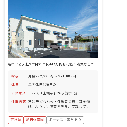
新卒から入社3年目で年収444万円も可能！残業なしでプライベートも充実！
給与
月給242,335円 ~ 271,085円
休日
年間休日120日以上
アクセス
市バス「宮根駅」から徒歩3分
仕事内容
常に子どもたち・保護者の声に耳を傾
け、よりよい保育を考え、実践していく
お仕事です。 ■具体的な仕事内容 担任と
して、クラス運営全般を担当します。 ・
正社員
認可保育園
ボーナス・賞与あり
保育・指導計画の立案 ・保育環境の整備