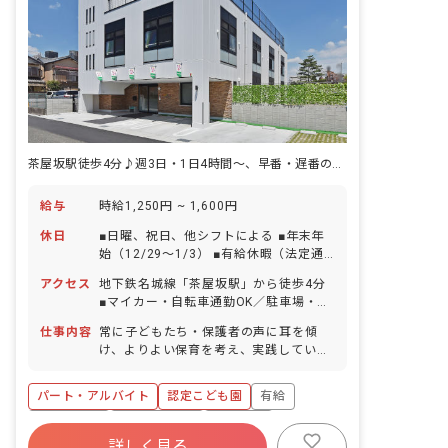
茶屋坂駅徒歩4分♪週3日・1日4時間〜、早番・遅番のみの相談もOK！
給与
時給1,250円 ~ 1,600円
休日
■日曜、祝日、他シフトによる ■年末年
始（12/29～1/3） ■有給休暇（法定通
り付与）
アクセス
地下鉄名城線「茶屋坂駅」から徒歩4分
■マイカー・自転車通勤OK／駐車場・駐
輪場あり
仕事内容
常に子どもたち・保護者の声に耳を傾
け、よりよい保育を考え、実践していく
お仕事です。 ■具体的な仕事内容 ・保育
補助業務全般 ・おもちゃ・部屋の消毒等
パート・アルバイト
認定こども園
有給
残業少なめ
社会福祉法人
車通勤可
詳しく見る