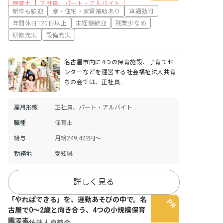
保育士
正社員、パート・アルバイト
新卒も歓迎
寮・住宅・家賃補助あり
車通勤可
年間休日120日以上
未経験歓迎
残業少なめ
研修充実
設備充実
名古屋市内に4つの保育施設、子育てセ
ンターなどを運営する社会福祉法人共育
ちの会では、正社員…
雇用形態
正社員、パート・アルバイト
職種
保育士
給与
月給249,422円～
勤務地
愛知県
詳しく見る
「やればできる」を、運動あそびの中で。名
古屋で0〜2歳と向き合う、4つの小規模保育
園です。