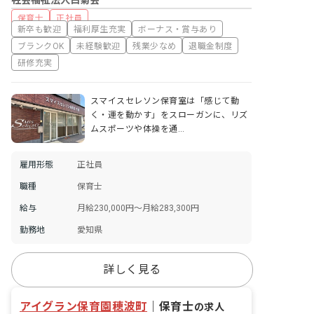
社会福祉法人白菊会
保育士
正社員
新卒も歓迎
福利厚生充実
ボーナス・賞与あり
ブランクOK
未経験歓迎
残業少なめ
退職金制度
研修充実
スマイスセレソン保育室は「感じて動
く・運を動かす」をスローガンに、リズ
ムスポーツや体操を通…
雇用形態
正社員
職種
保育士
給与
月給230,000円～月給283,300円
勤務地
愛知県
詳しく見る
アイグラン保育園穂波町
｜
保育士
の求人