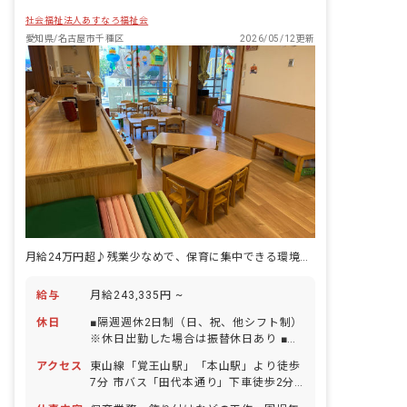
社会福祉法人あすなろ福祉会
愛知県/名古屋市千種区
2026/05/12更新
月給24万円超♪残業少なめで、保育に集中できる環境を整えています
給与
月給243,335円 ~
休日
■隔週週休2日制（日、祝、他シフト制）
※休日出勤した場合は振替休日あり ■有
給休暇（1時間単位から取得可能／5日以
アクセス
東山線「覚王山駅」「本山駅」より徒歩
上の連休取得も可能） ■年末年始休暇 ■
7分 市バス「田代本通り」下車徒歩2分
産前産後・育児休暇（復帰率100％）
■マイカー・自転車通勤OK