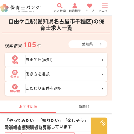
求人検索
転職相談
キープ
メニュー
自由ケ丘駅(愛知県名古屋市千種区)の保
育士求人一覧
105
愛知県
検索結果
件
自由ケ丘(愛知)
場所
働き方を選択
働き方
こだわり条件を選択
給与/他
おすすめ順
新着順
「やってみたい」「知りたい」「楽しそう」
を実現！職場環境も充実しています
社会福祉法人共育ちの会