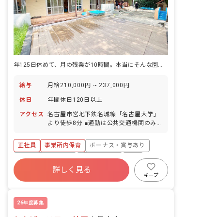
年125日休めて、月の残業が10時間。本当にそんな園がある。
給与
月給210,000円 ~ 237,000円
休日
年間休日120日以上
アクセス
名古屋市営地下鉄名城線「名古屋大学」
より徒歩8分 ■通勤は公共交通機関のみ
使用可能です。
正社員
事業所内保育
ボーナス・賞与あり
年間休日120日以上
社会保険完備
有給
詳しく見る
福利厚生充実
退職金制度
残業少なめ
キープ
昇給昇進あり
26年度募集