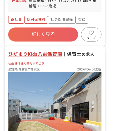
仕事内容
保育業務・飾り付けなどの工作 ■園児年
齢層：0～5歳児
正社員
認可保育園
社会保険完備
有給
退職金制度
残業少なめ
昇給昇進あり
詳しく見る
産休育休制度
社会福祉法人
車通勤可
キープ
ひだまりKids八前保育園
｜
保育士
の求人
社会福祉法人陽だまりの家
愛知県/名古屋市名東区
2026/06/04更新