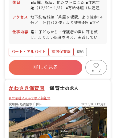
休日
■日曜、祝日、他シフトによる ■年末年
始（12/29～1/3） ■有給休暇（法定通
り付与）
アクセス
地下鉄名城線「茶屋ヶ坂駅」より徒歩14
分／「汁谷バス停」より徒歩4分 ■マイ
カー・自転車通勤OK／駐車場・駐輪場
仕事内容
常に子どもたち・保護者の声に耳を傾
あり（駐車場を利用の場合、自己負担あ
け、よりよい保育を考え、実践していく
り） ・園の近くには大型スーパーがあ
お仕事です。 ■具体的な仕事内容 ・保育
り、仕事終わりのお買い物にも便利な立
補助業務全般 ・おもちゃ・部屋の消毒等
地です。 ・公園もや堤防も近く、自然に
パート・アルバイト
認可保育園
有給
恵まれた環境です。
残業少なめ
社会福祉法人
車通勤可
詳しく見る
未経験歓迎
新卒も歓迎
駅近5分以内
キープ
週2.3日~OK
かわさき保育園
｜
保育士
の求人
社会福祉法人あすなろ福祉会
愛知県/名古屋市千種区
2026/05/12更新