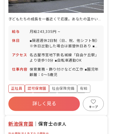
子どもたちの成長を一番近くで応援。あなたの温かい心を輝かせませんか？
給与
月給243,335円 ~
休日
■隔週週休2日制（日、祝、他シフト制）
※休日出勤した場合は振替休日あり ■有
給休暇（1時間単位から取得可能／5日以
アクセス
名古屋市営地下鉄名城線「自由ケ丘駅」
上の連休取得も可能） ■年末年始休暇 ■
より徒歩10分 ■自転車通勤OK
産前産後・育児休暇（復帰率100％）
仕事内容
保育業務・飾り付けなどの工作 ■園児年
齢層：0～5歳児
正社員
認可保育園
社会保険完備
有給
退職金制度
残業少なめ
昇給昇進あり
詳しく見る
産休育休制度
社会福祉法人
未経験歓迎
キープ
新池保育園
｜
保育士
の求人
社会福祉法人あすなろ福祉会