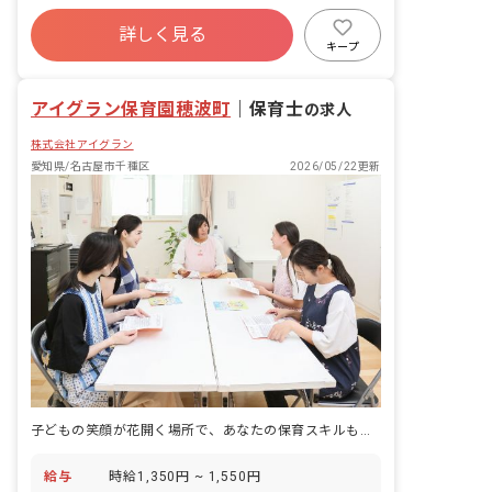
・家庭との連携など
年間休日120日以上
詳しく見る
寮・住宅・家賃補助あり
社会保険完備
キープ
有給
福利厚生充実
退職金制度
残業少なめ
アイグラン保育園穂波町
｜
保育士
の求人
株式会社アイグラン
愛知県/名古屋市千種区
2026/05/22更新
子どもの笑顔が花開く場所で、あなたの保育スキルも輝かせませんか
給与
時給1,350円 ~ 1,550円