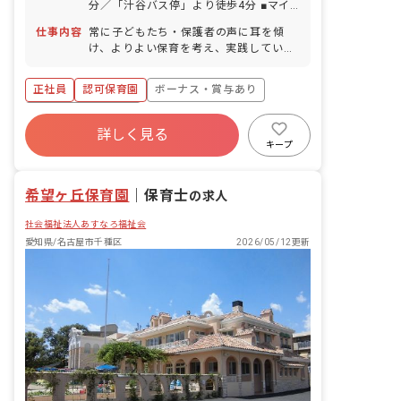
分／「汁谷バス停」より徒歩4分 ■マイ
カー・自転車通勤OK／駐車場・駐輪場
仕事内容
常に子どもたち・保護者の声に耳を傾
あり（駐車場を利用の場合、自己負担あ
け、よりよい保育を考え、実践していく
り） ・園の近くには大型スーパーがあ
お仕事です。 ■具体的な仕事内容 担任と
り、仕事終わりのお買い物にも便利な立
して、クラス運営全般を担当します。 ・
地です。 ・公園もや堤防も近く、自然に
正社員
認可保育園
ボーナス・賞与あり
保育・指導計画の立案 ・保育環境の整備
恵まれた環境です。
・家庭との連携など
年間休日120日以上
詳しく見る
寮・住宅・家賃補助あり
社会保険完備
キープ
有給
福利厚生充実
退職金制度
残業少なめ
希望ヶ丘保育園
｜
保育士
の求人
社会福祉法人あすなろ福祉会
愛知県/名古屋市千種区
2026/05/12更新