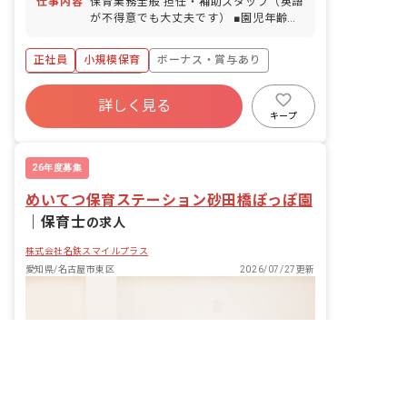
仕事内容
保育業務全般 担任・補助スタッフ（英語
が不得意でも大丈夫です） ■園児年齢
層：0～2歳児
正社員
小規模保育
ボーナス・賞与あり
年間休日120日以上
詳しく見る
寮・住宅・家賃補助あり
社会保険完備
キープ
有給
残業少なめ
昇給昇進あり
産休育休制度
26年度募集
めいてつ保育ステーション砂田橋ぽっぽ園
｜
保育士
の求人
株式会社名鉄スマイルプラス
愛知県/名古屋市東区
2026/07/27更新
非公開の求人多数！ 紹介登録はこちら
愛知県の求人を紹介してもらう