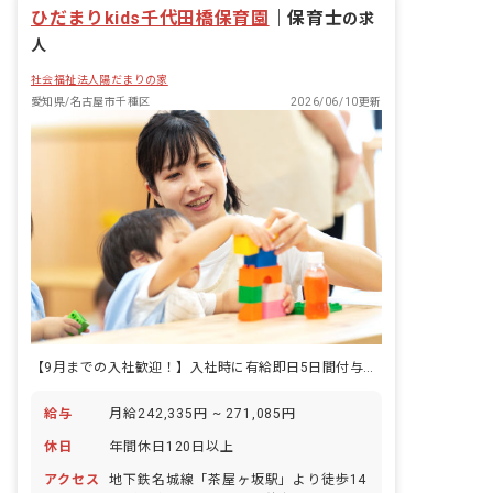
ひだまりkids千代田橋保育園
｜
保育士
の求
人
社会福祉法人陽だまりの家
愛知県/名古屋市千種区
2026/06/10更新
【9月までの入社歓迎！】入社時に有給即日5日間付与！2024年4月リニューアルオープン！
給与
月給242,335円 ~ 271,085円
休日
年間休日120日以上
アクセス
地下鉄名城線「茶屋ヶ坂駅」より徒歩14