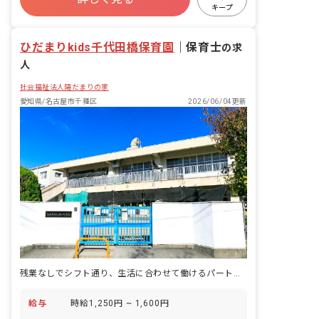
未経験歓迎
新卒も歓迎
駅近5分以内
キープ
週2.3日~OK
ひだまりkids千代田橋保育園
｜
保育士
の求
人
社会福祉法人陽だまりの家
愛知県/名古屋市千種区
2026/06/04更新
残業なしでシフト通り、生活に合わせて働けるパート保育士の募集☆
給与
時給1,250円 ~ 1,600円