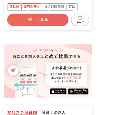
正社員
認可保育園
社会保険完備
有給
退職金制度
残業少なめ
昇給昇進あり
詳しく見る
産休育休制度
社会福祉法人
乳児保育のみ
キープ
かわさき保育園
｜
保育士
の求人