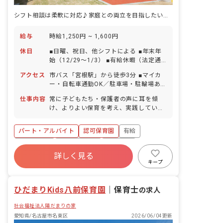
シフト相談は柔軟に対応♪家庭との両立を目指したい方も歓迎です
給与
時給1,250円 ~ 1,600円
休日
■日曜、祝日、他シフトによる ■年末年
始（12/29～1/3） ■有給休暇（法定通
り付与）
アクセス
市バス「宮根駅」から徒歩3分 ■マイカ
ー・自転車通勤OK／駐車場・駐輪場あ
り
仕事内容
常に子どもたち・保護者の声に耳を傾
け、よりよい保育を考え、実践していく
お仕事です。 ■具体的な仕事内容 ・保育
補助業務全般 ・おもちゃ・部屋の消毒等
パート・アルバイト
認可保育園
有給
残業少なめ
社会福祉法人
車通勤可
詳しく見る
未経験歓迎
新卒も歓迎
駅近5分以内
キープ
週2.3日~OK
ひだまりKids八前保育園
｜
保育士
の求人
社会福祉法人陽だまりの家
愛知県/名古屋市名東区
2026/06/04更新