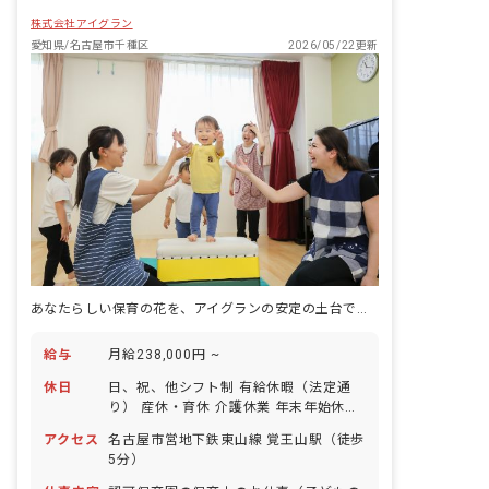
株式会社アイグラン
愛知県/名古屋市千種区
2026/05/22更新
あなたらしい保育の花を、アイグランの安定の土台で咲かせよう
給与
月給238,000円 ~
休日
日、祝、他シフト制 有給休暇（法定通
り） 産休・育休 介護休業 年末年始休暇
年間休日110日 ※年によって変更の可
アクセス
名古屋市営地下鉄東山線 覚王山駅（徒歩
能性有
5分）