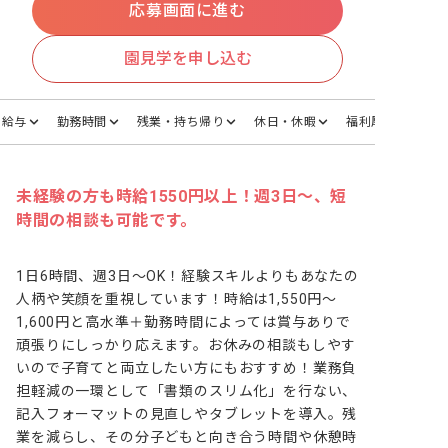
応募画面に進む
園見学を申し込む
給与
勤務時間
残業・持ち帰り
休日・休暇
福利厚生
未経験の方も時給1550円以上！週3日～、短
時間の相談も可能です。
1日6時間、週3日～OK！経験スキルよりもあなたの
人柄や笑顔を重視しています！時給は1,550円～
1,600円と高水準＋勤務時間によっては賞与ありで
頑張りにしっかり応えます。お休みの相談もしやす
いので子育てと両立したい方にもおすすめ！業務負
担軽減の⼀環として「書類のスリム化」を行ない、
記⼊フォーマットの⾒直しやタブレットを導入。残
業を減らし、その分⼦どもと向き合う時間や休憩時