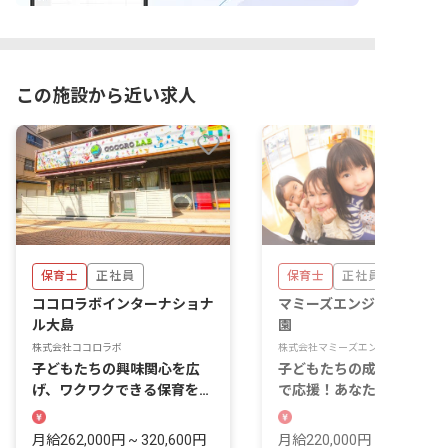
この施設から近い求人
保育士
正社員
保育士
正社員
ココロラボインターナショナ
マミーズエンジェル亀戸保
ル大島
園
株式会社ココロラボ
株式会社マミーズエンジェル
子どもたちの興味関心を広
子どもたちの成長を一番近
げ、ワクワクできる保育をし
で応援！あなたの温かい心
ましょう！
輝く場所です
月給262,000円 ~ 320,600円
月給220,000円 ~ 220,000