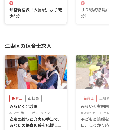
都営新宿線「大島駅」より徒
ＪＲ総武線 亀戸駅（徒歩7
歩6分
分）
江東区の保育士求人
保育士
正社員
保育士
正社員
みらいく北砂園
みらいく有明園
株式会社第一コーポレーション
株式会社第一コーポレーション
安定の給与と充実の手当で、
子どもと笑顔をつなぐ毎日
あなたの保育の夢を応援しま
に、しっかり応える待遇で