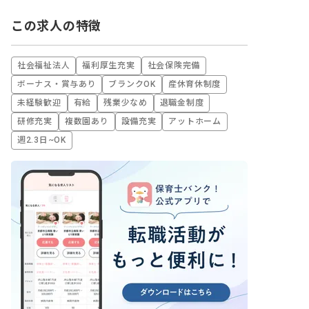
この求人の特徴
社会福祉法人
福利厚生充実
社会保険完備
ボーナス・賞与あり
ブランクOK
産休育休制度
未経験歓迎
有給
残業少なめ
退職金制度
研修充実
複数園あり
設備充実
アットホーム
週2.3日~OK