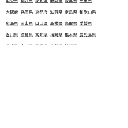
山梨県
福井県
愛知県
静岡県
岐阜県
三重県
大阪府
兵庫県
京都府
滋賀県
奈良県
和歌山県
広島県
岡山県
山口県
島根県
鳥取県
愛媛県
香川県
徳島県
高知県
福岡県
熊本県
鹿児島県
長崎県
大分県
宮崎県
佐賀県
沖縄県
TOP
東京都
江東区
江東湾岸サテライトスマートナーサリースクール
江東湾岸サテライトスマートナーサリースクール
で
募集している保育士求人の詳細ページです。保育士
バンクでは、江東湾岸サテライトスマートナーサリ
ースクールの募集情報に精通したキャリアアドバイ
ザーが、求人情報や転職活動をサポートします。
東
京都
で保育士・幼稚園教諭の求人をお探しの方にピ
ッタリです。認可保育園や
江東区
で気になる保育士
の求人があれば、電話やメールでお問い合わせくだ
さい。保育士の求人・転職なら【保育士バンク!】