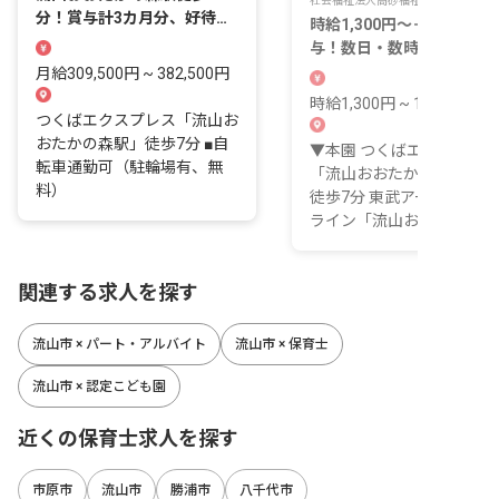
社会福祉法人高砂福祉会
分！賞与計3カ月分、好待遇
時給1,300円～＋諸手当＋
の認可保育園です
与！数日・数時間からOK
福利厚生も充実
月給309,500円 ~ 382,500円
時給1,300円 ~ 1,800円
つくばエクスプレス「流山お
おたかの森駅」徒歩7分 ■自
▼本園 つくばエクスプレ
転車通勤可（駐輪場有、無
「流山おおたかの森」駅よ
料）
徒歩7分 東武アーバンパー
ライン「流山おおたか...
関連する求人を探す
流山市 × パート・アルバイト
流山市 × 保育士
流山市 × 認定こども園
近くの保育士求人を探す
市原市
流山市
勝浦市
八千代市