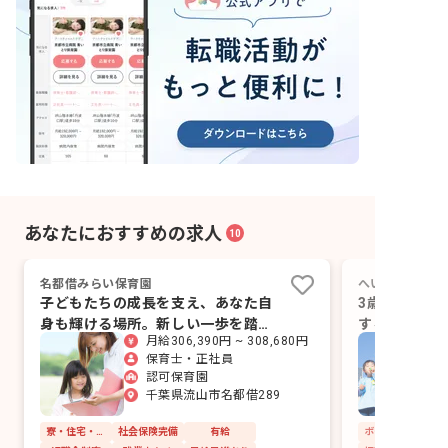
あなたにおすすめの求人
10
名都借みらい保育園
へいわ野のはな
子どもたちの成長を支え、あなた自
3歳から5歳
身も輝ける場所。新しい一歩を踏み
する保育を、
月給306,390円 ~ 308,680円
出しませんか？
ともに実践す
保育士・正社員
認可保育園
千葉県流山市名都借289
寮・住宅・家賃補助あり
社会保険完備
有給