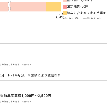
基本給
164,000円
固定残業代
0円
給与に含まれる定額手当
3
19.5
(万円)
※法人規定、経験、スキル等に基づき決定
より決定します(記載は目安です)
2回　1～2か月分）※業績により変動あり
前年度実績1,000円～2,500円
より決定します(記載は目安です)