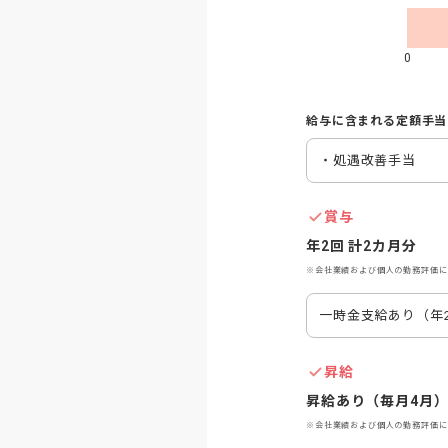
0
給与に含まれる定額手当
・処遇改善手当
賞与
年2回 計2カ月分
※会社業績および個人の勤務評価に
一時金支給あり（年
昇給
昇給あり（毎月4月）※
※会社業績および個人の勤務評価に