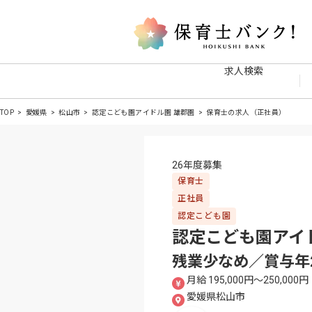
求人検索
TOP
愛媛県
松山市
認定こども園アイドル園 雄郡園
保育士の求人（正社員）
26年度募集
保育士
正社員
認定こども園
認定こども園アイ
残業少なめ／賞与年
月給 195,000円〜250,000円
愛媛県松山市