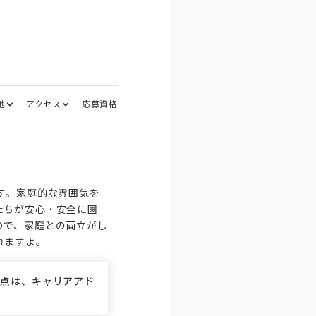
地
アクセス
応募資格
選考フロー
面接地
す。家庭的な雰囲気を
たちが安心・安全に園
ので、家庭との両立がし
れますよ。
な点は、キャリアアド