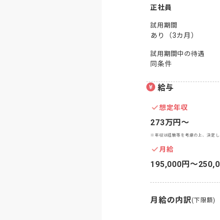
正社員
試用期間
あり（3カ月）
試用期間中の待遇
同条件
給与
想定年収
273万円〜
※年収は経験等を考慮の上、決定し
月給
195,000円〜250,
月給の内訳
(下限額)