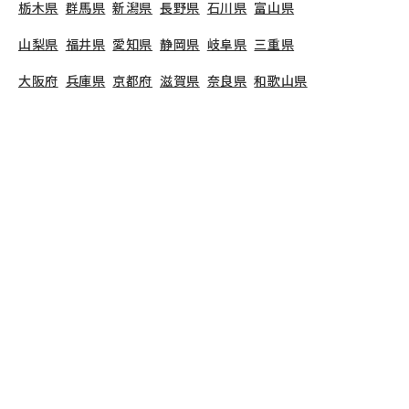
栃木県
群馬県
新潟県
長野県
石川県
富山県
山梨県
福井県
愛知県
静岡県
岐阜県
三重県
大阪府
兵庫県
京都府
滋賀県
奈良県
和歌山県
広島県
岡山県
山口県
島根県
鳥取県
愛媛県
香川県
徳島県
高知県
福岡県
熊本県
鹿児島県
長崎県
大分県
宮崎県
佐賀県
沖縄県
TOP
熊本県
熊本市
北区
たつだ保育園
保育教諭の求人（正社員）
たつだ保育園
で募集している保育士求人の詳細ペー
ジです。保育士バンクでは、たつだ保育園の募集情
報に精通したキャリアアドバイザーが、求人情報や
転職活動をサポートします。
熊本県
で保育士・幼稚
園教諭の求人をお探しの方にピッタリです。認定こ
ども園や
熊本市北区
で気になる保育士の求人があれ
ば、電話やメールでお問い合わせください。保育士