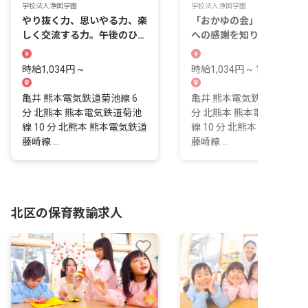
学校法人浄国学園
学校法人浄国学園
やり抜く力、思いやる力、楽
「おかゆの会」で食べるこ
しく交流する力。午後のひと
への感謝を知り、かぎりな
ときに、その芽を育てるこど
可能性を大切に育むこども
も園です。
です。
時給1,034円 ~
時給1,034円 ~ 1,034円
亀井 熊本電気鉄道菊池線 6
亀井 熊本電気鉄道菊池線 6
分 北熊本 熊本電気鉄道菊池
分 北熊本 熊本電気鉄道菊
線 10 分 北熊本 熊本電気鉄道
線 10 分 北熊本 熊本電気
藤崎線 ...
藤崎線 ...
北区の保育教諭求人