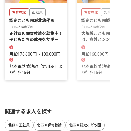
保育教諭
正社員
保育教諭
契約社員
認定こども園城北幼稚園
認定こども園城北幼稚園
学校法人清水学園
学校法人清水学園
正社員の保育教諭を募集中！
大規模こども園の仕事内容
子どもたちの成長をサポート
は、意外とシンプルです。
しませんか？
割が明確だから、子どもと
き合える
月給176,600円 ~ 180,000円
月給168,000円 ~
熊本電鉄菊池線「堀川駅」よ
熊本電鉄菊池線「堀川駅」
り徒歩15分
り徒歩15分
関連する求人を探す
北区 × 正社員
北区 × 保育教諭
北区 × 認定こども園