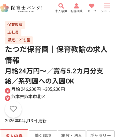
求人検索
転職相談
キープ
メニュー
保育教諭
正社員
認定こども園
たつだ保育園｜保育教諭
の求人
情報
月給24万円～／賞与5.2カ月分支
給／系列園への入園OK
月給 246,200円〜305,200円
熊本県熊本市北区
2026年04月13日 更新
働く環境
施設・法人
ギャラリー
求人内容