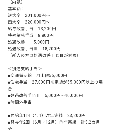
（内訳）

基本給：

短大卒　201,000円～

四大卒　220,000円～

給与改善手当　13,200円

特殊業務手当　8,800円

処遇改善Ⅰ　5,000円

処遇改善手当Ⅲ　18,200円

（新人の方は処遇改善ⅠとⅢが対象）

＜別途支給手当＞

■交通費支給　月上限55,000円

■住宅手当　27,000円※家賃が55,000円以上の場
合

■処遇改善手当Ⅱ　5,000円～40,000円

■時間外手当

■昇給年1回（4月）昨年実績：23,200円

■賞与年2回（6月／12月）昨年実績：計5.2カ月
分
