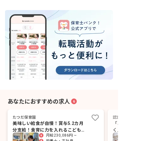
あなたにおすすめの求人
6
たつだ保育園
認定こども園 
美味しい給食が自慢！賞与5.2カ月
「あかるく、
分支給！食育に力を入れるこども園
く」を掲げ、
月給230,086円 ~
です
で考える力を
栄養士・正社員