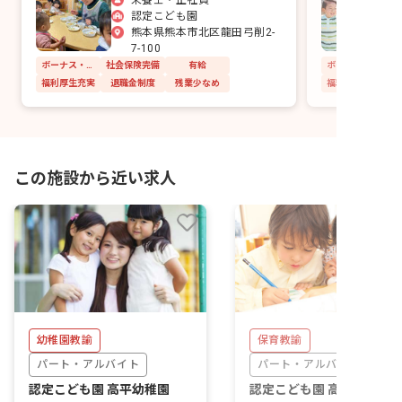
認定こども園
熊本県熊本市北区龍田弓削2-
7-100
ボーナス・賞与あり
社会保険完備
有給
福利厚生充実
退職金制度
残業少なめ
福利厚生充実
この施設から近い求人
幼稚園教諭
保育教諭
パート・アルバイト
パート・アルバイト
認定こども園 高平幼稚園
認定こども園 高平幼稚園