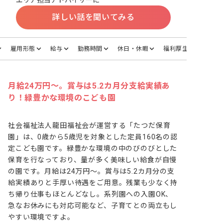
エリア担当アドバイザーに
詳しい話を聞いてみる
雇用形態
給与
勤務時間
休日・休暇
福利厚生
月給24万円～。賞与は5.2カ月分支給実績あ
り！緑豊かな環境のこども園
社会福祉法人龍田福祉会が運営する「たつだ保育
園」は、0歳から5歳児を対象とした定員160名の認
定こども園です。緑豊かな環境の中のびのびとした
保育を行なっており、量が多く美味しい給食が自慢
の園です。月給は24万円～。賞与は5.2カ月分の支
給実績ありと手厚い待遇をご用意。残業も少なく持
ち帰り仕事もほとんどなし。系列園への入園OK、
急なお休みにも対応可能など、子育てとの両立もし
やすい環境ですよ。