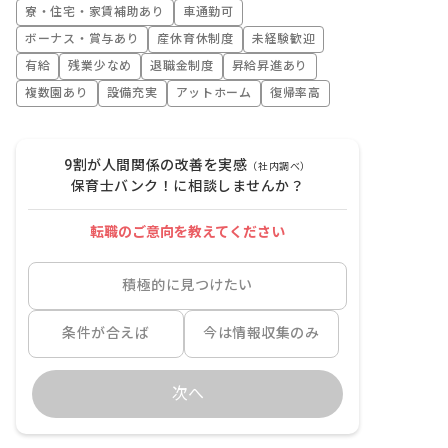
寮・住宅・家賃補助あり
車通勤可
ボーナス・賞与あり
産休育休制度
未経験歓迎
有給
残業少なめ
退職金制度
昇給昇進あり
複数園あり
設備充実
アットホーム
復帰率高
9割が人間関係の改善を実感
（社内調べ）
保育士バンク！に相談しませんか？
転職のご意向を教えてください
積極的に見つけたい
条件が合えば
今は情報収集のみ
次へ