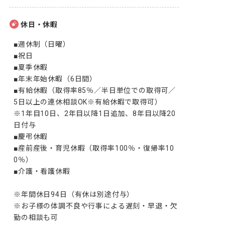
休日・休暇
■週休制（日曜）

■祝日

■夏季休暇

■年末年始休暇（6日間）

■有給休暇（取得率85％／半日単位での取得可／
5日以上の連休相談OK※有給休暇で取得可）

※1年目10日、2年目以降1日追加、8年目以降20
日付与

■慶弔休暇

■産前産後・育児休暇（取得率100％・復帰率10
0％）

■介護・看護休暇

※年間休日94日（有休は別途付与）

※お子様の体調不良や行事による遅刻・早退・欠
勤の相談も可