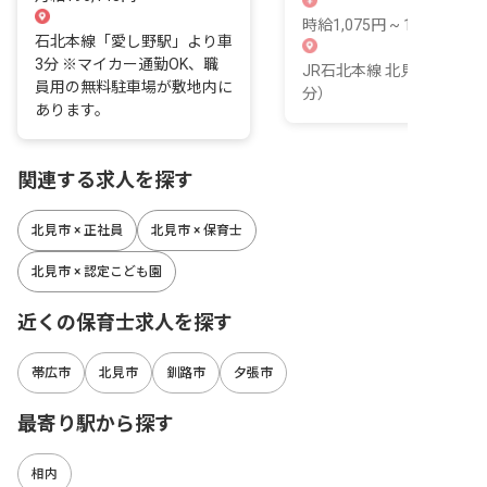
時給1,075円 ~ 1,100円
石北本線「愛し野駅」より車
3分 ※マイカー通勤OK、職
JR石北本線 北見駅（徒歩1
員用の無料駐車場が敷地内に
分）
あります。
関連する求人を探す
北見市 × 正社員
北見市 × 保育士
北見市 × 認定こども園
近くの保育士求人を探す
帯広市
北見市
釧路市
夕張市
最寄り駅から探す
相内