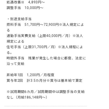
処遇改善Ⅲ　4,893円～

調整手当　10,000円～

・別途支給手当

燃料手当　51,700円～72,900円※法人規定によ
る

通勤手当実費支給（上限40,000円／月）※法人
規定による

住宅手当（上限31,700円／月）※法人規程によ
る。

時間外手当　残業が発生した場合に都度、法定に
沿って支給

昇給年1回　1,200円／月程度

賞与年2回　計3.5カ月分※賞与は基本給で算定

※試用期間6カ月／試用期間中は調整手当の支給
なし（月給186,148円～）