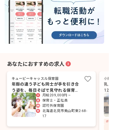
あなたにおすすめの求人
3
キューピーキャッスル保育園
小規模保育園ひ
年齢の違う子ども同士が手を引き合
乳児のみ定員
う姿を、毎日そばで見守れる保育園
120日！住
月給209,000円 ~
です。
実
保育士・正社員
認可外保育園
北海道北見市美山町東2-68-
17