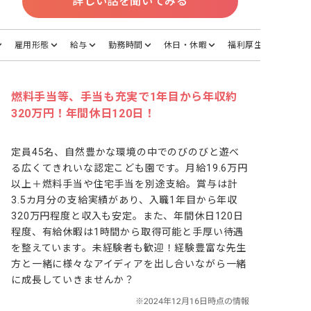
詳しい話を聞いてみる
雇用形態
給与
勤務時間
休日・休暇
福利厚生
燃料手当等、手当も充実で1年目から年収約
320万円！年間休日120日！
定員45名、自然豊かな環境の中でのびのびと遊べ
る広くてきれいな認定こども園です。月給19.6万円
以上＋燃料手当や住宅手当を別途支給。賞与は計
3.5カ月分の支給実績があり、入職1年目から年収
320万円程度と収入も安定。また、年間休日120日
程度、有給休暇は1時間から取得可能と手厚い待遇
を整えています。未経験者も歓迎！経験豊富な先生
方と一緒に様々なアイディアを出し合いながら一緒
に成長していきませんか？