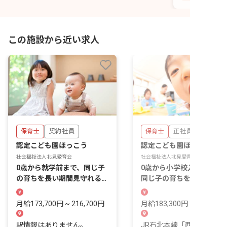
この施設から近い求人
保育士
契約社員
保育士
正社員
認定こども園ほっこう
認定こども園ほっこう
社会福祉法人北見愛育会
社会福祉法人北見愛育会
0歳から就学前まで、同じ子
0歳から小学校入学前まで
の育ちを長い期間見守れる定
同じ子の育ちを何年も見届
員100名の認定こども園で
られる、北見の認定こども
す。
です。
月給173,700円 ~ 216,700円
月給183,300円 ~ 216,400
駅情報はありません。
JR石北本線「西北見駅」