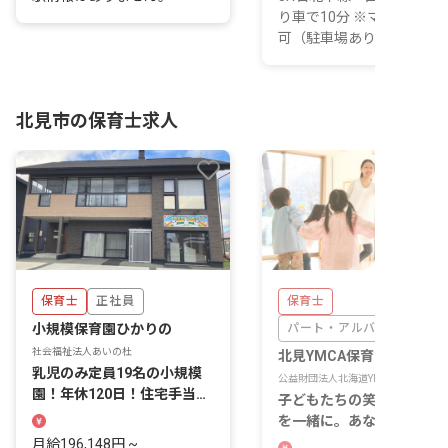
り車で10分 ※マイカー通
可（駐車場あり）
北見市の保育士求人
保育士
正社員
保育士
小規模保育園ひかりの
パート・アルバイト
社会福祉法人あいの杜
北見YMCA保育園
乳児のみ定員19名の小規模
公益財団法人北海道YMCA
園！年休120日！住宅手当・
子どもたちの笑顔が輝く毎
燃料手当など充実
を一緒に。あなたの温かい
が未来を育みます。
月給196,148円 ~