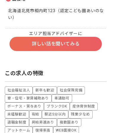
北海道北見市相内町123（認定こども園あいのな
い）
エリア担当アドバイザーに
詳しい話を聞いてみる
この求人の特徴
社会福祉法人
新卒も歓迎
社会保険完備
寮・住宅・家賃補助あり
車通勤可
ボーナス・賞与あり
ブランクOK
産休育休制度
未経験歓迎
有給
駅近5分以内
残業少なめ
退職金制度
昇給昇進あり
複数園あり
アットホーム
復帰率高
WEB面接OK