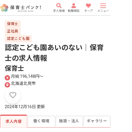
求人検索
転職相談
キープ
メニュー
保育士
正社員
認定こども園
認定こども園あいのない｜保育
士
の求人情報
保育士
月給 196,148円〜
北海道北見市
2024年12月16日 更新
働く環境
施設・法人
ギャラリー
求人内容