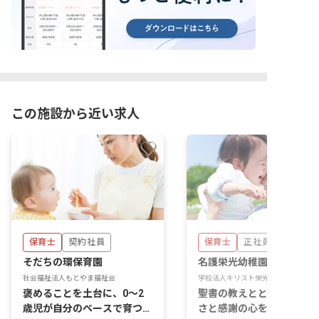
この施設から近い求人
保育士
契約社員
保育士
正社員
そだちの環保育園
名護栄光幼稚園
社会福祉法人もとやま福祉会
学校法人キリスト栄光学院
褒めることを土台に、0〜2
聖書の教えとともに、やさ
歳児が自分のペースで育つ小
さと感謝の心を育む保育で