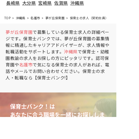
長崎県
大分県
宮崎県
佐賀県
沖縄県
TOP
沖縄県
名護市
夢が丘保育園
保育士の求人（契約社員）
夢が丘保育園
で募集している保育士求人の詳細ペー
ジです。保育士バンクでは、夢が丘保育園の募集情
報に精通したキャリアアドバイザーが、求人情報や
転職活動をサポートします。
沖縄県
で保育士・幼稚
園教諭の求人をお探しの方にピッタリです。認可保
育園や
名護市
で気になる保育士の求人があれば、電
話やメールでお問い合わせください。保育士の求
人・転職なら【保育士バンク!】
保育士バンク！は
あなたに合う職場を一緒にお探ししま
す
保育をよく知るアドバイザーがフルサポート