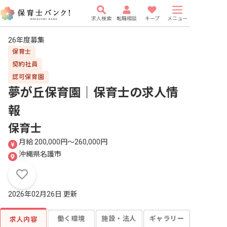
求人検索
転職相談
キープ
メニュー
26年度募集
保育士
契約社員
認可保育園
夢が丘保育園｜保育士
の求人情
報
保育士
月給 200,000円〜260,000円
沖縄県名護市
2026年02月26日 更新
働く環境
施設・法人
ギャラリー
求人内容