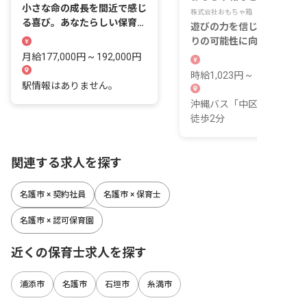
小さな命の成長を間近で感じ
株式会社おもちゃ箱
る喜び。あなたらしい保育を
遊びの力を信じて、一人ひ
ここで見つけませんか？
りの可能性に向き合う現場
月給177,000円 ~ 192,000円
時給1,023円 ~
駅情報はありません。
沖縄バス「中区バス停」よ
徒歩2分
関連する求人を探す
名護市 × 契約社員
名護市 × 保育士
名護市 × 認可保育園
近くの保育士求人を探す
浦添市
名護市
石垣市
糸満市