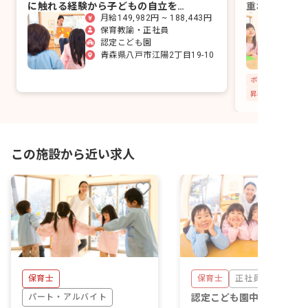
に触れる経験から子どもの自立を育
重ね、その子
月給149,982円 ~ 188,443円
むこども園です。
も園です。
保育教諭・正社員
認定こども園
青森県八戸市江陽2丁目19-10
昇給昇進あり
この施設から近い求人
保育士
保育士
正社員
パート・アルバイト
認定こども園中居林こども