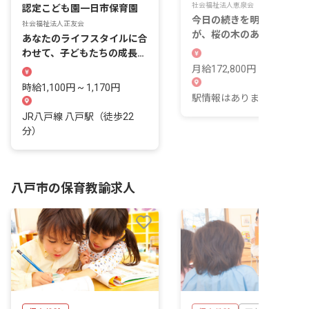
社会福祉法人恵泉会
認定こども園一日市保育園
今日の続きを明日できる保
社会福祉法人正友会
が、桜の木のある新しい園
あなたのライフスタイルに合
で始まっていきます。
わせて、子どもたちの成長を
サポートしませんか？
月給172,800円 ~ 177,772
時給1,100円 ~ 1,170円
駅情報はありません。
JR八戸線 八戸駅（徒歩22
分）
八戸市の保育教諭求人