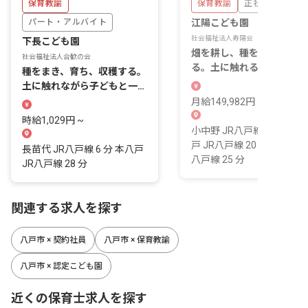
保育教諭
保育教諭
正社員
パート・アルバイト
江陽こども園
社会福祉法人寿陽会
下長こども園
畑を耕し、種をまき、収穫
社会福祉法人合歓の会
る。土に触れる経験から子
種をまき、育ち、収穫する。
もの自立を育むこども園で
土に触れながら子どもと一緒
す。
に季節がめぐるのを感じられ
月給149,982円 ~ 188,443
る園です。
時給1,029円 ~
小中野 JR八戸線 11 分 本
戸 JR八戸線 20 分 陸奥湊 J
長苗代 JR八戸線 6 分 本八戸
八戸線 25 分
JR八戸線 28 分
関連する求人を探す
八戸市 × 契約社員
八戸市 × 保育教諭
八戸市 × 認定こども園
近くの保育士求人を探す