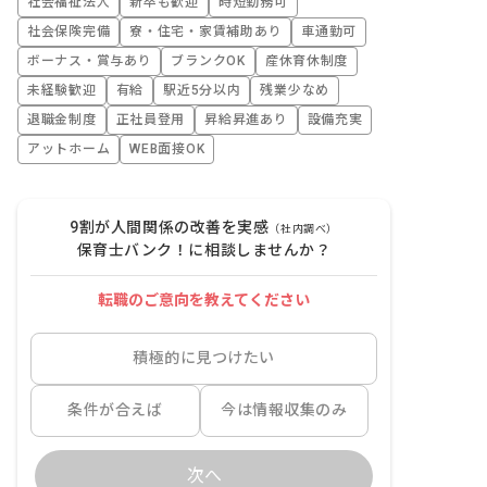
社会福祉法人
新卒も歓迎
時短勤務可
社会保険完備
寮・住宅・家賃補助あり
車通勤可
ボーナス・賞与あり
ブランクOK
産休育休制度
未経験歓迎
有給
駅近5分以内
残業少なめ
退職金制度
正社員登用
昇給昇進あり
設備充実
アットホーム
WEB面接OK
9割が人間関係の改善を実感
（社内調べ）
保育士バンク！に相談しませんか？
転職のご意向を教えてください
積極的に見つけたい
条件が合えば
今は情報収集のみ
次へ