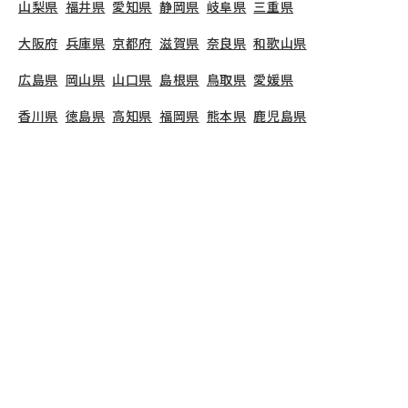
山梨県
福井県
愛知県
静岡県
岐阜県
三重県
大阪府
兵庫県
京都府
滋賀県
奈良県
和歌山県
広島県
岡山県
山口県
島根県
鳥取県
愛媛県
香川県
徳島県
高知県
福岡県
熊本県
鹿児島県
長崎県
大分県
宮崎県
佐賀県
沖縄県
TOP
青森県
八戸市
江陽こども園
保育教諭の求人（契約社員）
江陽こども園
で募集している保育士求人の詳細ペー
ジです。保育士バンクでは、江陽こども園の募集情
報に精通したキャリアアドバイザーが、求人情報や
転職活動をサポートします。
青森県
で保育士・幼稚
園教諭の求人をお探しの方にピッタリです。認定こ
ども園や
八戸市
で気になる保育士の求人があれば、
電話やメールでお問い合わせください。保育士の求
人・転職なら【保育士バンク!】