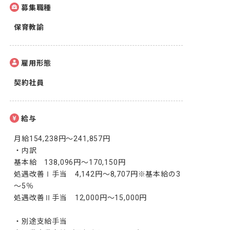
募集職種
保育教諭
雇用形態
契約社員
給与
月給154,238円～241,857円

・内訳

基本給　138,096円〜170,150円

処遇改善Ⅰ手当　4,142円～8,707円※基本給の3
～5％

処遇改善Ⅱ手当　12,000円～15,000円

・別途支給手当
