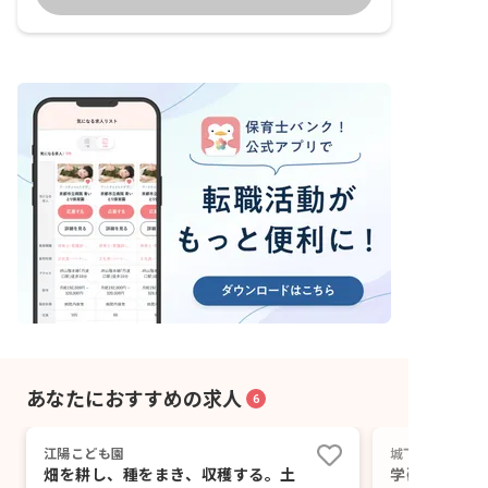
あなたにおすすめの求人
6
江陽こども園
城下保育園
畑を耕し、種をまき、収穫する。土
学研・サッカ