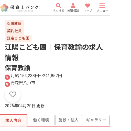
求人検索
転職相談
キープ
メニュー
保育教諭
契約社員
認定こども園
江陽こども園｜保育教諭
の求人
情報
保育教諭
月給 154,238円〜241,857円
青森県八戸市
2026年04月20日 更新
働く環境
施設・法人
ギャラリー
求人内容