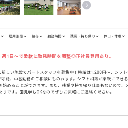
種
雇用形態
給与
勤務時間
残業・持ち帰り
休日・休暇
間・週1日～で柔軟に勤務時間を調整◎正社員登用あり。
た新しい施設でパートスタッフを募集中！時給は1,200円～、シフト
が可能、中番勤務のご相談にものれます。シフト相談が柔軟にでき
を始めることができます。また、残業や持ち帰り仕事もないので、
たりです。園見学もOKなのでぜひお気軽にご連絡ください。