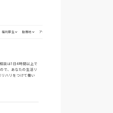
福利厚生
勤務地
アクセス
応募資格
選考フロー
面接地
相談は1日4時間以上で
るので、あなたの生活リ
メリハリをつけて働い