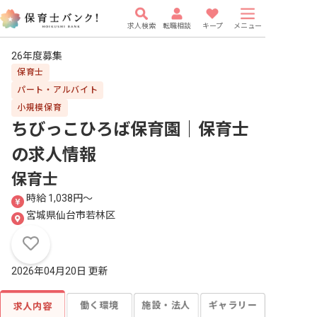
求人検索
転職相談
キープ
メニュー
26年度募集
保育士
パート・アルバイト
小規模保育
ちびっこひろば保育園｜保育士
の求人情報
保育士
時給 1,038円〜
宮城県仙台市若林区
2026年04月20日 更新
働く環境
施設・法人
ギャラリー
求人内容