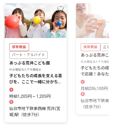
保育教諭
保育教諭
正社員
パート・アルバイト
あっぷる荒井こども園
社会福祉法人千代福祉会
あっぷる荒井こども園
子どもたちの成長を一番近
社会福祉法人千代福祉会
で応援！あなたの温かい心
子どもたちの成長を支える喜
輝く場所です。
びを、ここで一緒に分かち合
いませんか？
月給206,100円 ~ 233,500
時給1,205円 ~ 1,205円
仙台市地下鉄東西線 荒井
（徒歩7分）
仙台市地下鉄東西線 荒井(宮
城)駅（徒歩7分）