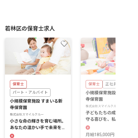
若林区の保育士求人
保育士
保育士
正社員
パート・アルバイト
小規模保育施設 すまいる
寺保育園
小規模保育施設 すまいる新
株式会社スマイルクルー
寺保育園
子どもたちの成長を間近で
株式会社スマイルクルー
守る喜びを、私たちと一緒
小さな命の輝きを育む場所。
分かち合いましょう！
あなたの温かい手で未来を彩
りませんか？
月給185,000円 ~ 185,000