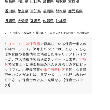
広島県
岡山県
山口県
島根県
鳥取県
愛媛県
香川県
徳島県
高知県
福岡県
熊本県
鹿児島県
長崎県
大分県
宮崎県
佐賀県
沖縄県
TOP
宮城県
仙台市
若林区
ちびっこひろば保育園
保育士の求人（パート・ア
ちびっこひろば保育園
で募集している保育士求人の
詳細ページです。保育士バンクでは、ちびっこひろ
ば保育園の募集情報に精通したキャリアアドバイザ
ーが、求人情報や転職活動をサポートします。
宮城
県
で保育士・幼稚園教諭の求人をお探しの方にピッ
タリです。小規模保育や
仙台市若林区
で気になる保
育士の求人があれば、電話やメールでお問い合わせ
ください。保育士の求人・転職なら【保育士バン
ク!】
保育士バンク！は