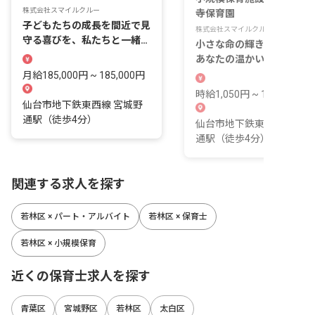
株式会社スマイルクルー
寺保育園
子どもたちの成長を間近で見
株式会社スマイルクルー
守る喜びを、私たちと一緒に
小さな命の輝きを育む場所
分かち合いましょう！
あなたの温かい手で未来を
りませんか？
月給185,000円 ~ 185,000円
時給1,050円 ~ 1,050円
仙台市地下鉄東西線 宮城野
通駅（徒歩4分）
仙台市地下鉄東西線 宮城
通駅（徒歩4分）
関連する求人を探す
若林区 × パート・アルバイト
若林区 × 保育士
若林区 × 小規模保育
近くの保育士求人を探す
青葉区
宮城野区
若林区
太白区