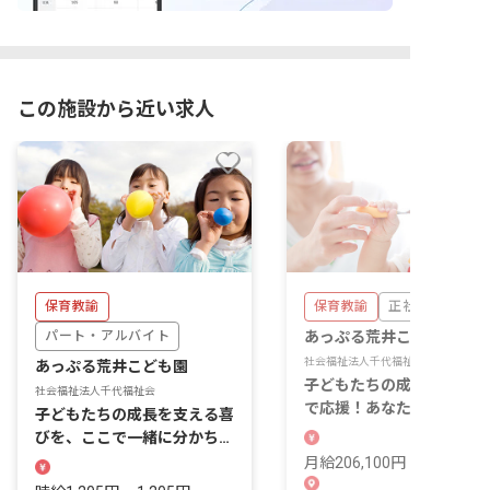
この施設から近い求人
保育教諭
保育教諭
正社員
パート・アルバイト
あっぷる荒井こども園
社会福祉法人千代福祉会
あっぷる荒井こども園
子どもたちの成長を一番近
社会福祉法人千代福祉会
で応援！あなたの温かい心
子どもたちの成長を支える喜
輝く場所です。
びを、ここで一緒に分かち合
いませんか？
月給206,100円 ~ 233,500