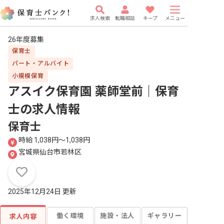
求人検索
転職相談
キープ
メニュー
26年度募集
保育士
パート・アルバイト
小規模保育
アスイク保育園 薬師堂前｜保育
士
の求人情報
保育士
時給 1,038円〜1,038円
宮城県仙台市若林区
2025年12月24日 更新
働く環境
施設・法人
ギャラリー
求人内容