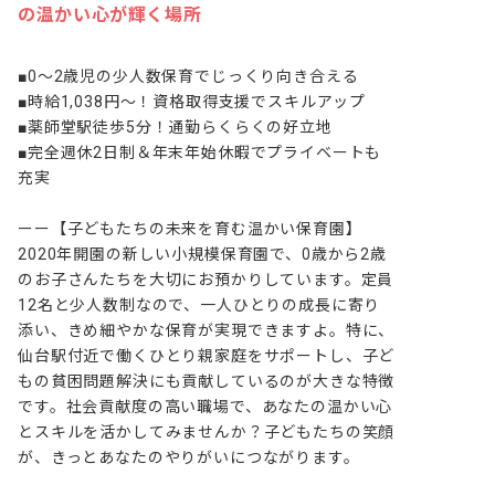
の温かい心が輝く場所
■0～2歳児の少人数保育でじっくり向き合える

■時給1,038円～！資格取得支援でスキルアップ

■薬師堂駅徒歩5分！通勤らくらくの好立地

■完全週休2日制＆年末年始休暇でプライベートも
充実

ーー【子どもたちの未来を育む温かい保育園】

2020年開園の新しい小規模保育園で、0歳から2歳
のお子さんたちを大切にお預かりしています。定員
12名と少人数制なので、一人ひとりの成長に寄り
添い、きめ細やかな保育が実現できますよ。特に、
仙台駅付近で働くひとり親家庭をサポートし、子ど
もの貧困問題解決にも貢献しているのが大きな特徴
です。社会貢献度の高い職場で、あなたの温かい心
とスキルを活かしてみませんか？子どもたちの笑顔
が、きっとあなたのやりがいにつながります。
