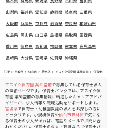
栃木県
群馬県
新潟県
長野県
石川県
富山県
山梨県
福井県
愛知県
静岡県
岐阜県
三重県
大阪府
兵庫県
京都府
滋賀県
奈良県
和歌山県
広島県
岡山県
山口県
島根県
鳥取県
愛媛県
香川県
徳島県
高知県
福岡県
熊本県
鹿児島県
長崎県
大分県
宮崎県
佐賀県
沖縄県
TOP
宮城県
仙台市
若林区
アスイク保育園 薬師堂前
保育士の求人（パート・
アスイク保育園 薬師堂前
で募集している保育士求人
の詳細ページです。保育士バンクでは、アスイク保
育園 薬師堂前の募集情報に精通したキャリアアドバ
イザーが、求人情報や転職活動をサポートします。
宮城県
で保育士・幼稚園教諭の求人をお探しの方に
ピッタリです。小規模保育や
仙台市若林区
で気にな
る保育士の求人があれば、電話やメールでお問い合
わせください。保育士の求人・転職なら【保育士バ