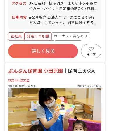
アクセス
JR仙石線「榴ヶ岡駅」より徒歩5分 ※マ
取得実績あり） お誕生日休暇 年間休日
イカー・バイク・自転車通勤OK（無料
111日
の駐車場・駐輪場完備）
仕事内容
■保育理念 当法人では「まごころ保育」
を大切にしています。 園で体験する多く
の出会いや新しい出来事を通して、子ど
もたちは様々ことを毎日学んでいきま
正社員
認定こども園
ボーナス・賞与あり
す。たくさんの体験をして、明るく豊か
なこころを育ててほしいと願っていま
寮・住宅・家賃補助あり
社会保険完備
す。
詳しく見る
有給
退職金制度
残業少なめ
キープ
昇給昇進あり
産休育休制度
ぶんぶん保育園 小田原園
｜
保育士
の求人
株式会社庄文堂
宮城県/仙台市青葉区
2026/04/20更新