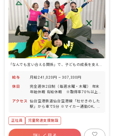
「なんでも言い合える関係」で、子どもの成長を支える療育。
給与
月給241,020円 ~ 307,330円
休日
完全週休2日制（毎週水曜・木曜） 年末
年始休暇 有給休暇 ※取得率70％以上
／5日間以上の連休取得も応相談 慶弔休
アクセス
仙台空港鉄道仙台空港線「杜せきのした
暇 産前産後・育児休暇 ※取得率
駅」から車で5分 ※マイカー通勤OK、無
100％、復帰率80％ 介護・看護休暇
料駐車場あり
正社員
児童発達支援施設
ボーナス・賞与あり
詳しく見る