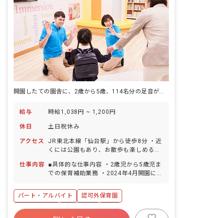
開園したての園舎に、2歳から5歳、114名分の足音が少しずつ増えていきます。
給与
時給1,038円 ~ 1,200円
休日
土日祝休み
アクセス
JR東北本線「仙台駅」から徒歩8分 ・近
くには公園もあり、お散歩も楽しめる環
境です。ショッピングモールやホームセ
仕事内容
■具体的な仕事内容 ・2歳児から5歳児ま
ンター、スーパー、コンビニも近く、お
での保育補助業務 ・2024年4月開園に向
買い物にも便利です！ ※マイカー・バイ
けた準備 ・園児の生活面サポート ・日
ク・自転車通勤可（マイカー通勤は要相
本語での教育カリキュラム実施 ＜クラス
談／駐車場・駐輪場あり、職員の費用負
パート・アルバイト
認可外保育園
定員＞ 2歳児クラス 18名 3歳児クラス
担はなし）
32名 4歳児クラス 32名 5歳児クラス 32
社会保険完備
土日祝休み
有給
名 ■保育理念 ・日常的にカリキュラムを