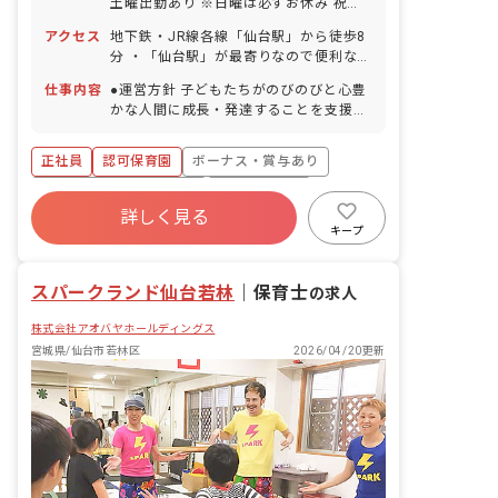
土曜出勤あり ※日曜は必ずお休み 祝日
年末年始休暇 有給休暇（法定通り付与／
アクセス
地下鉄・JR線各線「仙台駅」から徒歩8
取得率80％／半日単位取得可）※法人実
分 ・「仙台駅」が最寄りなので便利なお
績 慶弔休暇 産休・育休制度（希望者の
店が多いことはもちろん、駅から園まで
取得・復帰率は共に100％！）※法人実
仕事内容
●運営方針 子どもたちがのびのびと心豊
の道にもコンビニやドラッグストアなど
績 介護休業
かな人間に成長・発達することを支援
があり、気軽にお買い物に立ち寄れま
し、保護者が安心して預けられる保育園
す。 ・国道沿いに園があり、帰宅時間に
を目指します。 食育活動や手作りの給食
なっても人通りが多く道幅も広いので、
正社員
認可保育園
ボーナス・賞与あり
などを通して心身ともに健やかに育て安
通勤やお散歩の時も安心です。 ・オフィ
全面、衛生面についての安心を保護者に
寮・住宅・家賃補助あり
社会保険完備
ス街の中にある園ですが、園の裏には有
感じてもらえるような保育をしていきま
詳しく見る
名な大人気キャラクターのミュージアム
有給
福利厚生充実
退職金制度
す。 ●保育方針 子ども一人ひとりを大切
キープ
や公園があり、天気の良い日は積極的に
にし、心も身体も健康な子ども、人と関
残業少なめ
昇給昇進あり
お散歩をし、子どもたちにはのびのびと
わる楽しさを感じられる子どもを育て
過ごしています！
スパークランド仙台若林
る。 ●保育目標「心も身体も健康な子ど
｜
保育士
の求人
も」 ・十分に養護の行き届いた環境の中
株式会社アオバヤホールディングス
で、心の安定を図る。 ・遊びを通して元
気な身体を作る。 ・生活に必要な健康、
宮城県/仙台市若林区
2026/04/20更新
安全などの習慣や態度を身につける。 ・
大人との信頼関係を基盤に、友だちと関
わり合う楽しさを感じる。 ・様々なこと
に取り組もうとする意欲を持つ。 ・異年
齢児との交流や活動を通じ、思いやりの
心が育つ。