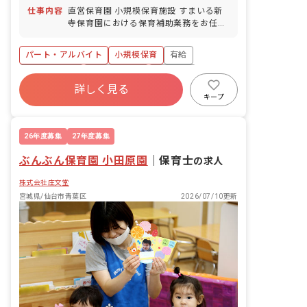
仕事内容
直営保育園 小規模保育施設 すまいる新
寺保育園における保育補助業務をお任せ
します。 ・保育補助業務中心 ・送迎時
の保護者対応 ・保育園内の環境整備 ・
パート・アルバイト
小規模保育
有給
連絡帳等の書類の記入 0、1、2歳児のか
わいいこども達に囲まれながら、 【子ど
昇給昇進あり
産休育休制度
車通勤可
もの成長に寄り添いたい】【自分も日々
詳しく見る
低離職率
未経験歓迎
駅近5分以内
学びたい】 ともに職場を支え盛り上げて
キープ
くれる仲間を募集します お仕事する前に
アットホーム
園の見学ができます。 実際の現場の環境
や雰囲気を見て頂けますのでご安心下さ
26年度募集
27年度募集
い。 お問合せ、ご応募お待ちしておりま
ぶんぶん保育園 小田原園
す。 ひとり一人の子どもと丁寧に関わり
｜
保育士
の求人
たい方、 ■保育方針：該当なし ■書類作
株式会社庄文堂
成ツール導入：あり ■保護者との連絡ア
プリ導入：あり
宮城県/仙台市青葉区
2026/07/10更新