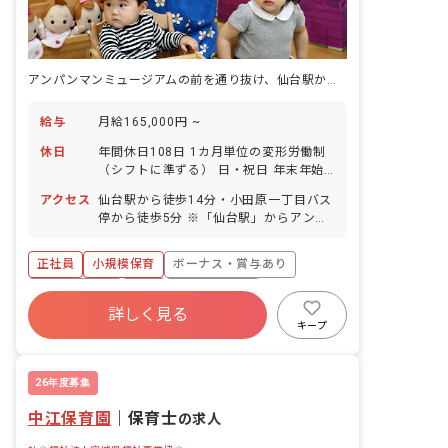
アンパンマンミュージアムの前を通り抜け、仙台駅から歩いて通える小規模保育です。
給与
月給165,000円 ~
休日
年間休日108日 1カ月単位の変形労働制
（シフトに準ずる） 日・祝日 年末年始
（12/29～1/3） 有給休暇 ⇒有給取得率
アクセス
仙台駅から徒歩14分・小田原一丁目バス
64％（既存園実績） 産休育休制度 ◆お
停から徒歩5分 ※「仙台駅」からアンパ
休みが取りやすいようシフトを調整して
ンマンミュージアムの前を通って徒歩で
います
通える好立地！ ※バスなら「仙台駅前」
正社員
小規模保育
ボーナス・賞与あり
から5分程度で最寄りバス停に到着しま
す。
社会保険完備
有給
福利厚生充実
詳しく見る
退職金制度
残業少なめ
昇給昇進あり
キープ
産休育休制度
26年度募集
中江保育園
｜
保育士
の求人