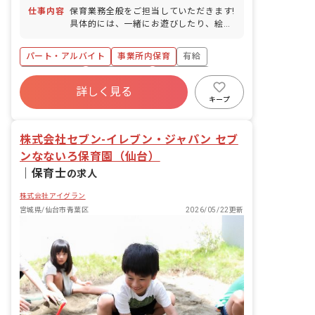
仕事内容
保育業務全般をご担当していただきます!
具体的には、一緒にお遊びしたり、絵本
を読んだり、園児のお食事のサポートや
お昼寝、お着替え、お散歩などをお任せ
パート・アルバイト
事業所内保育
有給
します!
福利厚生充実
産休育休制度
未経験歓迎
詳しく見る
研修充実
WEB面接OK
複数園あり
キープ
ブランクOK
株式会社セブン-イレブン・ジャパン セブ
ンなないろ保育園（仙台）
｜
保育士
の求人
株式会社アイグラン
宮城県/仙台市青葉区
2026/05/22更新