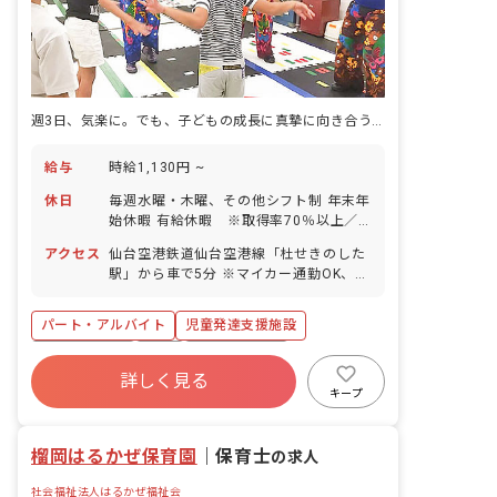
週3日、気楽に。でも、子どもの成長に真摯に向き合う療育。
給与
時給1,130円 ~
休日
毎週水曜・木曜、その他シフト制 年末年
始休暇 有給休暇 ※取得率70％以上／5
日間以上の連休取得も応相談 慶弔休暇
アクセス
仙台空港鉄道仙台空港線「杜せきのした
産前産後・育児休暇 ※取得率100％、
駅」から車で5分 ※マイカー通勤OK、無
復帰率80％ 介護・看護休暇
料駐車場あり
パート・アルバイト
児童発達支援施設
社会保険完備
有給
福利厚生充実
詳しく見る
残業少なめ
昇給昇進あり
産休育休制度
キープ
車通勤可
正社員登用
榴岡はるかぜ保育園
｜
保育士
の求人
社会福祉法人はるかぜ福祉会