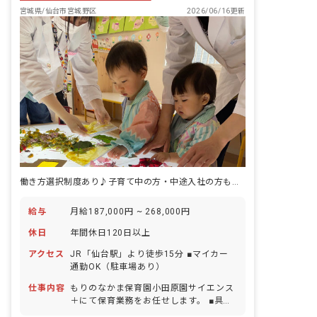
宮城県/仙台市宮城野区
2026/06/16更新
働き方選択制度あり♪子育て中の方・中途入社の方も多数活躍中です！
給与
月給187,000円 ~ 268,000円
休日
年間休日120日以上
アクセス
JR「仙台駅」より徒歩15分 ■マイカー
通勤OK（駐車場あり）
仕事内容
もりのなかま保育園小田原園サイエンス
＋にて保育業務をお任せします。 ■具体
的な仕事内容 ・保育業務 ・環境整備 ・