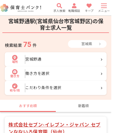
求人検索
転職相談
キープ
メニュー
宮城野通駅(宮城県仙台市宮城野区)の保
育士求人一覧
75
宮城県
検索結果
件
宮城野通
場所
働き方を選択
働き方
こだわり条件を選択
給与/他
おすすめ順
新着順
株式会社セブン-イレブン・ジャパン セブ
ンなないろ保育園（仙台）