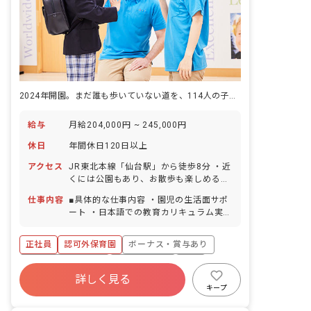
2024年開園。まだ誰も歩いていない道を、114人の子どもたちと一緒に踏みしめていく園です。
給与
月給204,000円 ~ 245,000円
休日
年間休日120日以上
アクセス
JR東北本線「仙台駅」から徒歩8分 ・近
くには公園もあり、お散歩も楽しめる環
境です。ショッピングモールやホームセ
仕事内容
■具体的な仕事内容 ・園児の生活面サポ
ンター、スーパー、コンビニも近く、お
ート ・日本語での教育カリキュラム実施
買い物にも便利です！ ※マイカー・バイ
・保護者と日常的なコミュニケーション
ク・自転車通勤可（駐車場・駐輪場あ
＜クラス定員＞ 2歳児クラス 18名 3歳
り、職員の費用負担はなし）
正社員
認可外保育園
ボーナス・賞与あり
児クラス 32名 4歳児クラス 32名 5歳
児クラス 32名 ■保育理念 ・日常的に
年間休日120日以上
社会保険完備
有給
カリキュラムを英語で実施。圧倒的な英
詳しく見る
福利厚生充実
残業少なめ
昇給昇進あり
語量で英語耳を作ります。 ・目的を持っ
キープ
た遊びをとおして、バランスよく知能因
産休育休制度