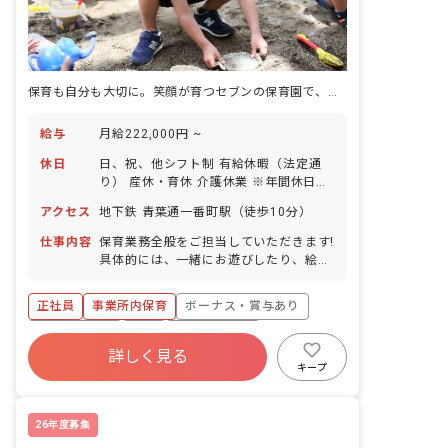
保育も自分も大切に。笑顔が育つセブンの保育園で、あなたの未来も輝かせよう
給与
月給222,000円 ~
休日
日、祝、他シフト制 有給休暇（法定通
り） 産休・育休 介護休業 ※年間休日
107日
アクセス
地下鉄 青葉通一番町駅（徒歩10分）
仕事内容
保育業務全般をご担当していただきます!
具体的には、一緒にお遊びしたり、絵本
を読んだり、園児のお食事のサポートや
お昼寝、お着替え、お散歩などをお任せ
正社員
事業所内保育
ボーナス・賞与あり
します!
社会保険完備
有給
福利厚生充実
詳しく見る
退職金制度
昇給昇進あり
産休育休制度
キープ
未経験歓迎
26年度募集