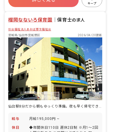
寮・住宅・家賃補助あり
社会保険完備
キープ
有給
福利厚生充実
退職金制度
残業少なめ
昇給昇進あり
榴岡なないろ保育園
｜
保育士
の求人
社会福祉法人あおば厚生福祉会
宮城県/仙台市宮城野区
2026/04/20更新
仙台駅8分だから朝もゆっくり準備。夜も早く帰宅できます。
給与
月給195,000円 ~
休日
◆年間休日110日 週休2日制 ※月1～2回