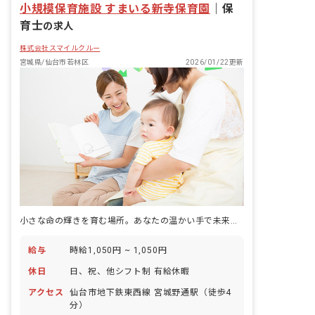
小規模保育施設 すまいる新寺保育園
｜
保
育士
の求人
株式会社スマイルクルー
宮城県/仙台市若林区
2026/01/22更新
小さな命の輝きを育む場所。あなたの温かい手で未来を彩りませんか？
給与
時給1,050円 ~ 1,050円
休日
日、祝、他シフト制 有給休暇
アクセス
仙台市地下鉄東西線 宮城野通駅（徒歩4
分）