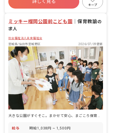
詳しく見る
福利厚生充実
残業少なめ
昇給昇進あり
英語で実施。圧倒的な英語量で英語耳を
キープ
作ります。 ・目的を持った遊びをとおし
車通勤可
正社員登用
て、バランスよく知能因子を刺激し、脳
ミッキー榴岡公園前こども園
の器を拡げます。 ・運動神経は遺伝しな
｜
保育教諭
の
い。子どもが育っていく環境によって鍛
求人
えることが可能です。
社会福祉法人未来福祉会
宮城県/仙台市宮城野区
2026/07/09更新
大きな公園がすぐそこ。まかせて安心、まごころ保育を届ける認定こども園です。
給与
時給1,038円 ~ 1,500円