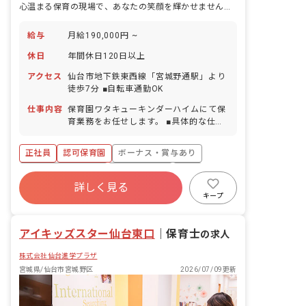
心温まる保育の現場で、あなたの笑顔を輝かせませんか？完全週休2日制
給与
月給190,000円 ~
休日
年間休日120日以上
アクセス
仙台市地下鉄東西線「宮城野通駅」より
徒歩7分 ■自転車通勤OK
仕事内容
保育園ワタキューキンダーハイムにて保
育業務をお任せします。 ■具体的な仕事
内容 ・0～5歳児の保育と付随する業務
・保育業務 ・散歩 ・食事（給食） ・お
正社員
認可保育園
ボーナス・賞与あり
昼寝など
年間休日120日以上
社会保険完備
有給
詳しく見る
福利厚生充実
退職金制度
残業少なめ
キープ
昇給昇進あり
アイキッズスター仙台東口
｜
保育士
の求人
株式会社仙台進学プラザ
宮城県/仙台市宮城野区
2026/07/09更新