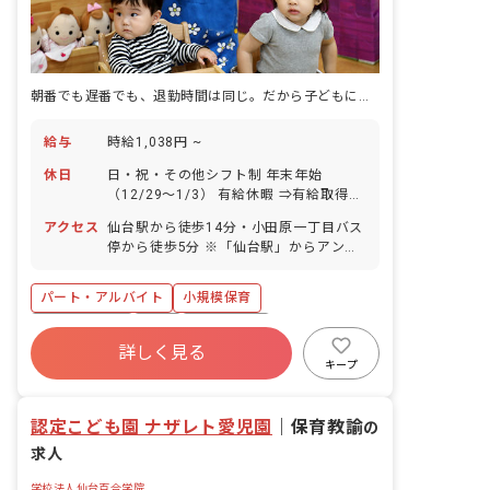
朝番でも遅番でも、退勤時間は同じ。だから子どもにも自分にも向き合える。
給与
時給1,038円 ~
休日
日・祝・その他シフト制 年末年始
（12/29～1/3） 有給休暇 ⇒有給取得率
64％（既存園実績） 産休育休制度 ◆お
アクセス
仙台駅から徒歩14分・小田原一丁目バス
休みが取りやすいようシフトを調整して
停から徒歩5分 ※「仙台駅」からアンパ
います
ンマンミュージアムの前を通って徒歩で
通える好立地！ ※バスなら「仙台駅前」
パート・アルバイト
小規模保育
から5分程度で最寄りバス停に到着しま
す。
社会保険完備
有給
残業少なめ
詳しく見る
昇給昇進あり
乳児保育のみ
時短勤務可
キープ
未経験歓迎
駅近5分以内
認定こども園 ナザレト愛児園
｜
保育教諭
の
求人
学校法人仙台百合学院