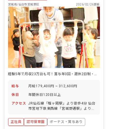
宮城県/仙台市宮城野区
2026/02/26更新
経験5年で月収23万台も可！賞与年3回・週休2日制・年間休日120日
給与
月給179,400円 ~ 312,600円
休日
年間休日120日以上
アクセス
JR仙石線「榴ヶ岡駅」より徒歩4分 仙台
市営地下鉄東西線「宮城野通駅」より徒
歩10分
正社員
認可保育園
ボーナス・賞与あり