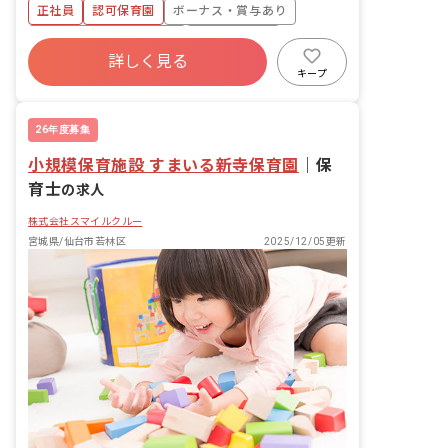
正社員
認可保育園
ボーナス・賞与あり
寮・住宅・家賃補助あり
社会保険完備
詳しく見る
有給
福利厚生充実
退職金制度
キープ
残業少なめ
昇給昇進あり
26年度募集
小規模保育施設 すまいる新寺保育園
｜
保
育士
の求人
株式会社スマイルクルー
宮城県/仙台市若林区
2025/12/05更新