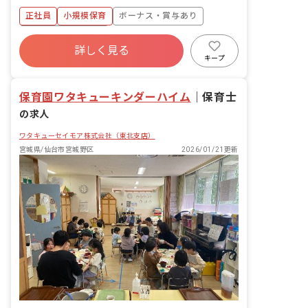
保護者、来客対応 ・その他付随する業務
正社員
小規模保育
ボーナス・賞与あり
年間休日120日以上
詳しく見る
寮・住宅・家賃補助あり
社会保険完備
キープ
有給
福利厚生充実
退職金制度
残業少なめ
保育園ワタキューキンダーハイム
｜
保育士
の求人
ワタキューセイモア株式会社（東北支店）
宮城県/仙台市宮城野区
2026/01/21更新