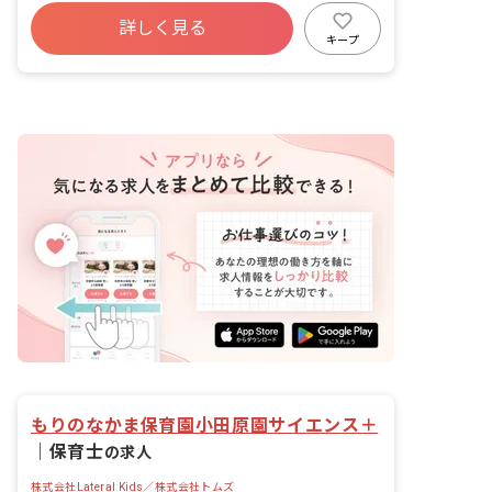
年間休日120日以上
詳しく見る
寮・住宅・家賃補助あり
社会保険完備
キープ
有給
福利厚生充実
退職金制度
残業少なめ
もりのなかま保育園小田原園サイエンス＋
｜
保育士
の求人
株式会社Lateral Kids／株式会社トムズ