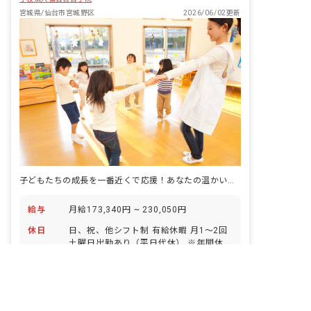
宮城県/仙台市宮城野区
2026/06/02更新
子どもたちの成長を一番近くで応援！あなたの温かい心が輝く場所がここにあります。
給与
月給173,340円 ~ 230,050円
休日
日、祝、他シフト制 有給休暇 月1～2回
土曜日出勤あり（平日代休） ※年間休日
非公開の求人多数！ 紹介登録はこちら
117日
アクセス
ＪＲ東北本線 東仙台駅（徒歩10分）
宮城県の求人を紹介してもらう
仕事内容
保育業務全般 0歳~5歳児の乳幼児保育業
務（クラス担任） 月案・週案・日誌の作
成、要録の記録 寝かしつけ、午睡チェッ