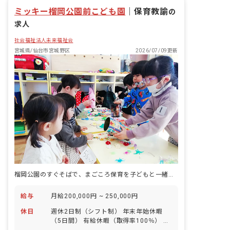
子を刺激し、脳の器を拡げます。 ・運動
ミッキー榴岡公園前こども園
神経は遺伝しない。子どもが育っていく
｜
保育教諭
の
環境によって鍛えることが可能です。
求人
社会福祉法人未来福祉会
宮城県/仙台市宮城野区
2026/07/09更新
榴岡公園のすぐそばで、まごころ保育を子どもと一緒に体験していく認定こども園です。
給与
月給200,000円 ~ 250,000円
休日
週休2日制（シフト制） 年末年始休暇
（5日間） 有給休暇（取得率100％） 慶
弔休暇 産前産後・育児休暇（令和4年度