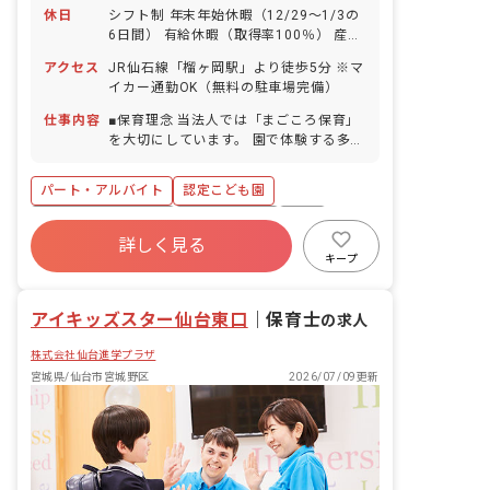
休日
シフト制 年末年始休暇（12/29～1/3の
6日間） 有給休暇（取得率100％） 産前
産後・育児休暇（令和4年度取得実績あ
アクセス
JR仙石線「榴ヶ岡駅」より徒歩5分 ※マ
り）
イカー通勤OK（無料の駐車場完備）
仕事内容
■保育理念 当法人では「まごころ保育」
を大切にしています。 園で体験する多く
の出会いや新しい出来事を通して、子ど
もたちは様々ことを毎日学んでいきま
パート・アルバイト
認定こども園
す。たくさんの体験をして、明るく豊か
なこころを育ててほしいと願っていま
ボーナス・賞与あり
社会保険完備
有給
す。
詳しく見る
残業少なめ
産休育休制度
社会福祉法人
キープ
車通勤可
未経験歓迎
アイキッズスター仙台東口
｜
保育士
の求人
株式会社仙台進学プラザ
宮城県/仙台市宮城野区
2026/07/09更新