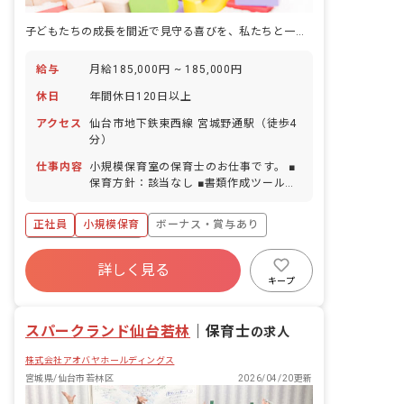
子どもたちの成長を間近で見守る喜びを、私たちと一緒に分かち合いましょう！
給与
月給185,000円 ~ 185,000円
休日
年間休日120日以上
アクセス
仙台市地下鉄東西線 宮城野通駅（徒歩4
分）
仕事内容
小規模保育室の保育士のお仕事です。 ■
保育方針：該当なし ■書類作成ツール導
入：あり ■保護者との連絡アプリ導入：
あり
正社員
小規模保育
ボーナス・賞与あり
年間休日120日以上
詳しく見る
寮・住宅・家賃補助あり
社会保険完備
キープ
有給
福利厚生充実
退職金制度
残業少なめ
スパークランド仙台若林
｜
保育士
の求人
株式会社アオバヤホールディングス
宮城県/仙台市若林区
2026/04/20更新