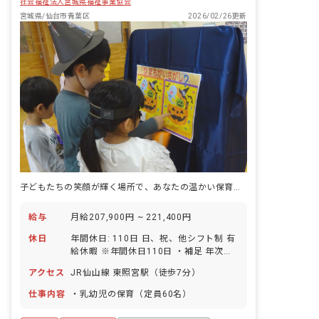
社会福祉法人宮城県福祉事業協会
宮城県/仙台市青葉区
2026/02/26更新
子どもたちの笑顔が輝く場所で、あなたの温かい保育を届けませんか？
給与
月給207,900円 ~ 221,400円
休日
年間休日: 110日 日、祝、他シフト制 有
給休暇 ※年間休日110日 ・補足 年次有
給休暇の前倒し使用制度あり
アクセス
JR仙山線 東照宮駅（徒歩7分）
仕事内容
・乳幼児の保育（定員60名）