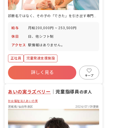
診断名ではなく、その子の「できた」を引き出す専門の仕事。
給与
月給200,000円 ~ 253,500円
休日
日、他シフト制
アクセス
駅情報はありません。
正社員
児童発達支援施設
詳しく見る
キープ
あいの実ラズベリー
｜
児童指導員
の求人
社会福祉法人あいの実
宮城県/仙台市泉区
2026/07/09更新