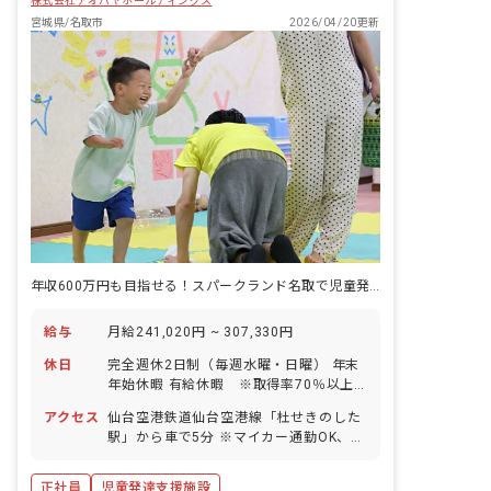
株式会社アオバヤホールディングス
宮城県/名取市
2026/04/20更新
年収600万円も目指せる！スパークランド名取で児童発達支援管理責任者
給与
月給241,020円 ~ 307,330円
休日
完全週休2日制（毎週水曜・日曜） 年末
年始休暇 有給休暇 ※取得率70％以上
／5日間以上の連休取得も応相談 慶弔休
アクセス
仙台空港鉄道仙台空港線「杜せきのした
暇 産前産後・育児休暇 ※取得率
駅」から車で5分 ※マイカー通勤OK、無
100％、復帰率80％ 介護・看護休暇
料駐車場あり
正社員
児童発達支援施設