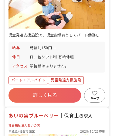
児童発達支援施設で、児童指導員としてパート勤務しながら子どもたちの療育に関われます。
給与
時給1,150円 ~
休日
日、他シフト制 有給休暇
アクセス
駅情報はありません。
パート・アルバイト
児童発達支援施設
詳しく見る
キープ
あいの実ブルーベリー
｜
保育士
の求人
社会福祉法人あいの実
宮城県/仙台市泉区
2025/10/23更新