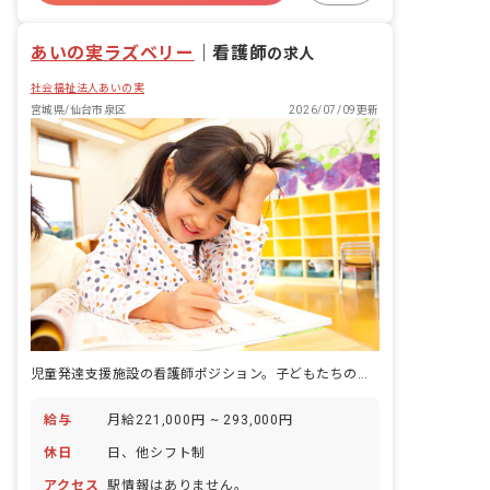
あいの実ラズベリー
｜
看護師
の求人
社会福祉法人あいの実
宮城県/仙台市泉区
2026/07/09更新
児童発達支援施設の看護師ポジション。子どもたちの健康を守る専門職として正社員で働けます。
給与
月給221,000円 ~ 293,000円
休日
日、他シフト制
アクセス
駅情報はありません。