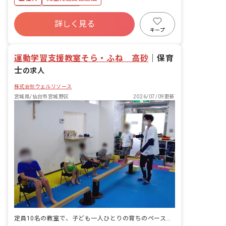
ボーナス・賞与あり
詳しく見る
寮・住宅・家賃補助あり
社会保険完備
キープ
有給
福利厚生充実
退職金制度
残業少なめ
昇給昇進あり
運動学習支援教室そら・ふね 高砂
｜
保育
士
の求人
株式会社ウェルリソース
宮城県/仙台市宮城野区
2026/07/09更新
定員10名の教室で、子ども一人ひとりの育ちのペースにじっくり向き合う仕事です。