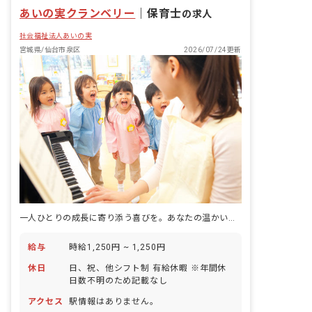
あいの実クランベリー
｜
保育士
の求人
社会福祉法人あいの実
宮城県/仙台市泉区
2026/07/24更新
一人ひとりの成長に寄り添う喜びを。あなたの温かい心、ここで輝かせませんか？
給与
時給1,250円 ~ 1,250円
休日
日、祝、他シフト制 有給休暇 ※年間休
日数不明のため記載なし
アクセス
駅情報はありません。