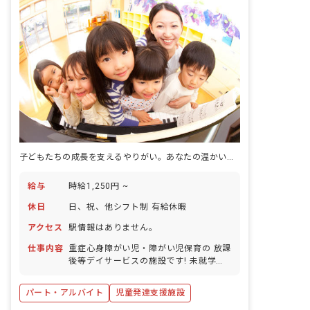
子どもたちの成長を支えるやりがい。あなたの温かい心、ここで輝かせませんか？
給与
時給1,250円 ~
休日
日、祝、他シフト制 有給休暇
アクセス
駅情報はありません。
仕事内容
重症心身障がい児・障がい児保育の 放課
後等デイサービスの施設です! 未就学
児・小中学生利用者の方のケアをしてい
ただきます。
パート・アルバイト
児童発達支援施設