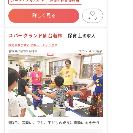
パート・アルバイト
児童発達支援施設
社会保険完備
有給
福利厚生充実
詳しく見る
残業少なめ
昇給昇進あり
産休育休制度
キープ
車通勤可
正社員登用
スパークランド仙台若林
｜
保育士
の求人
株式会社アオバヤホールディングス
宮城県/仙台市若林区
2026/04/20更新
週3日、気楽に。でも、子どもの成長に真摯に向き合う療育。