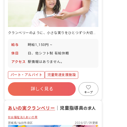
クランベリーのように、小さな実りをひとつずつ大切に育てていく児童発達支援。
給与
時給1,150円 ~
休日
日、他シフト制 有給休暇
アクセス
駅情報はありません。
パート・アルバイト
児童発達支援施設
詳しく見る
キープ
あいの実クランベリー
｜
児童指導員
の求人
社会福祉法人あいの実
宮城県/仙台市泉区
2026/07/09更新