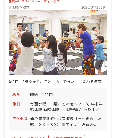
株式会社アオバヤホールディングス
宮城県/名取市
2026/04/20更新
週3日、3時間から。子どもの「できた」に関わる療育の仕事。
給与
時給1,130円 ~
休日
毎週水曜・日曜、その他シフト制 年末年
始休暇 有給休暇 ※取得率70％以上／5
日間以上の連休取得も応相談 慶弔休暇
アクセス
仙台空港鉄道仙台空港線「杜せきのした
産前産後・育児休暇 ※取得率100％、
駅」から車で5分 ※マイカー通勤OK、無
復帰率80％ 介護・看護休暇
料駐車場あり