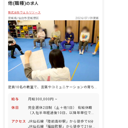
他(職種)
の求人
株式会社ウェルリソース
宮城県/仙台市宮城野区
2026/07/09更新
定員10名の教室で、言葉やコミュニケーションの育ちにじっくり向き合う仕事です。
給与
月給300,000円 ~
休日
完全週休2日制（土＋他1日） 有給休暇
（入社半年経過後10日、以降年単位で増
えていきます） 年末年始休暇（12/30～
アクセス
JR仙石線「陸前高砂駅」から徒歩で6分
1/3） 春期・夏期・冬期休暇（各3日）
JR仙石線「福田町駅」から徒歩で21分