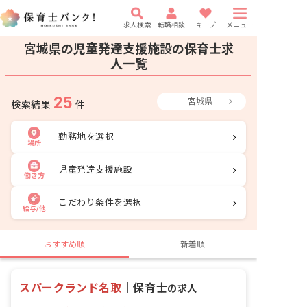
求人検索
転職相談
キープ
メニュー
宮城県の児童発達支援施設の保育士求
人一覧
25
宮城県
検索結果
件
勤務地を選択
場所
児童発達支援施設
働き方
こだわり条件を選択
給与/他
おすすめ順
新着順
スパークランド名取
｜
保育士
の求人