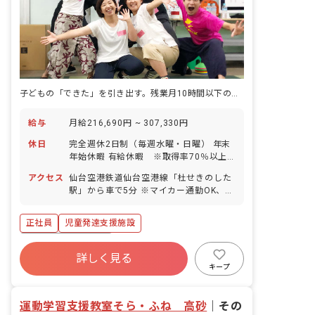
子どもの「できた」を引き出す。残業月10時間以下の療育現場。
給与
月給216,690円 ~ 307,330円
休日
完全週休2日制（毎週水曜・日曜） 年末
年始休暇 有給休暇 ※取得率70％以上
／5日間以上の連休取得も応相談 慶弔休
アクセス
仙台空港鉄道仙台空港線「杜せきのした
暇 産前産後・育児休暇 ※取得率
駅」から車で5分 ※マイカー通勤OK、無
100％、復帰率80％ 介護・看護休暇
料駐車場あり
正社員
児童発達支援施設
ボーナス・賞与あり
詳しく見る
寮・住宅・家賃補助あり
社会保険完備
キープ
有給
福利厚生充実
退職金制度
残業少なめ
昇給昇進あり
運動学習支援教室そら・ふね 高砂
｜
その