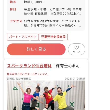
給与
時給1,130円 ~
休日
毎週水曜・木曜、その他シフト制 年末年
始休暇 有給休暇 ※取得率70％以上／5
日間以上の連休取得も応相談 慶弔休暇
アクセス
仙台空港鉄道仙台空港線「杜せきのした
産前産後・育児休暇 ※取得率100％、
駅」から車で5分 ※マイカー通勤OK、無
復帰率80％ 介護・看護休暇
料駐車場あり
パート・アルバイト
児童発達支援施設
社会保険完備
有給
福利厚生充実
詳しく見る
残業少なめ
昇給昇進あり
産休育休制度
キープ
車通勤可
正社員登用
スパークランド仙台若林
｜
保育士
の求人
株式会社アオバヤホールディングス
宮城県/仙台市若林区
2026/04/20更新