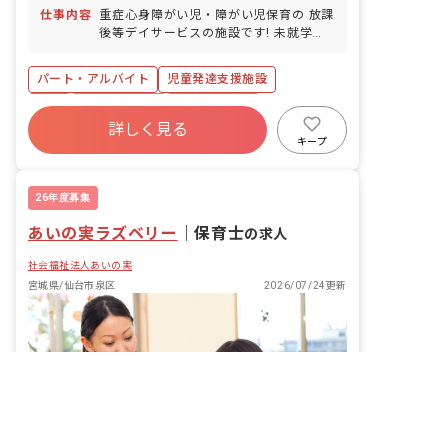
仕事内容
重症心身障がい児・障がい児保育の 放課
後等デイサービスの施設です! 未就学
児・小中学生利用者の方のケアをしてい
ただきます。 ■園児年齢層：0～5歳児
パート・アルバイト
児童発達支援施設
有給
昇給昇進あり
社会福祉法人
詳しく見る
交通費支給
キープ
26年度募集
あいの実ラズベリー
｜
保育士
の求人
社会福祉法人あいの実
宮城県/仙台市泉区
2026/07/24更新
非公開の求人多数！ 紹介登録はこちら
宮城県の求人を紹介してもらう