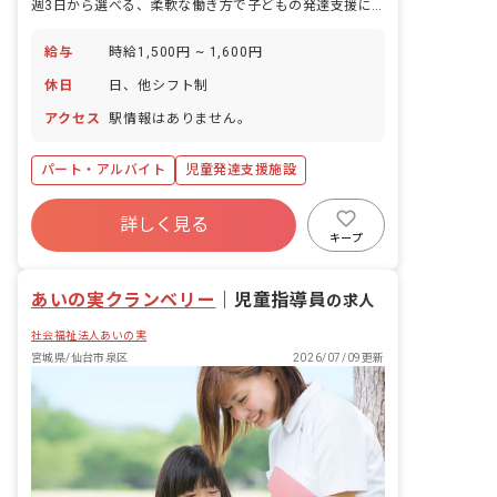
週3日から選べる、柔軟な働き方で子どもの発達支援に向き合える。
給与
時給1,500円 ~ 1,600円
休日
日、他シフト制
アクセス
駅情報はありません。
パート・アルバイト
児童発達支援施設
詳しく見る
キープ
あいの実クランベリー
｜
児童指導員
の求人
社会福祉法人あいの実
宮城県/仙台市泉区
2026/07/09更新