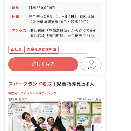
給与
月給280,000円 ~
休日
完全週休2日制（土＋他1日） 有給休暇
（入社半年経過後10日～最高20日） 春
期・夏期・冬期休暇（各3日） 産前産
アクセス
JR仙石線「陸前高砂駅」から徒歩で6分
後・育児休暇（取得率100％・復帰率
JR仙石線「福田町駅」から徒歩で21分
100％） 年間休日108日程度
JR仙石線「中野栄駅」から徒歩で18分 ■
マイカー・バイク・自転車通勤可（無料
正社員
児童発達支援施設
駐車場・駐輪場あり）
ボーナス・賞与あり
社会保険完備
有給
詳しく見る
福利厚生充実
残業少なめ
昇給昇進あり
キープ
産休育休制度
車通勤可
スパークランド名取
｜
児童指導員
の求人
株式会社アオバヤホールディングス
宮城県/名取市
2026/04/20更新