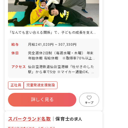
「なんでも言い合える関係」で、子どもの成長を支える療育。
給与
月給241,020円 ~ 307,330円
休日
完全週休2日制（毎週水曜・木曜） 年末
年始休暇 有給休暇 ※取得率70％以上
／5日間以上の連休取得も応相談 慶弔休
アクセス
仙台空港鉄道仙台空港線「杜せきのした
暇 産前産後・育児休暇 ※取得率
駅」から車で5分 ※マイカー通勤OK、無
100％、復帰率80％ 介護・看護休暇
料駐車場あり
正社員
児童発達支援施設
ボーナス・賞与あり
詳しく見る
寮・住宅・家賃補助あり
社会保険完備
キープ
有給
福利厚生充実
退職金制度
残業少なめ
昇給昇進あり
スパークランド名取
｜
保育士
の求人