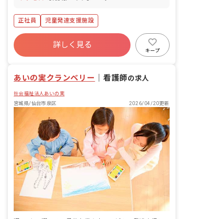
正社員
児童発達支援施設
詳しく見る
キープ
あいの実クランベリー
｜
看護師
の求人
社会福祉法人あいの実
宮城県/仙台市泉区
2026/04/20更新