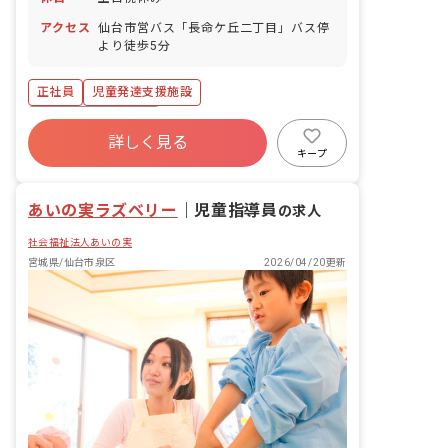
アクセス
仙台市営バス「長命ケ丘二丁目」バス停
より徒歩5分
正社員
児童発達支援施設
ボーナス・賞与あり
詳しく見る
寮・住宅・家賃補助あり
社会保険完備
キープ
土日祝休み
有給
退職金制度
昇給昇進あり
駅近5分以内
あいの実ラズベリー
｜
児童指導員
の求人
社会福祉法人あいの実
宮城県/仙台市泉区
2026/04/20更新