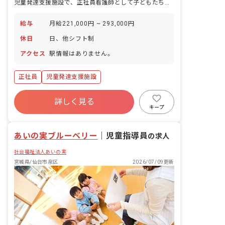
児童発達支援施設で、正社員看護師として子どもたちの健康管理と医療的ケアを担う職場です。
給与
月給221,000円 ~ 293,000円
休日
日、他シフト制
アクセス
駅情報はありません。
正社員
児童発達支援施設
詳しく見る
キープ
あいの実ブルーベリー
｜
児童指導員
の求人
社会福祉法人あいの実
宮城県/仙台市泉区
2026/07/09更新