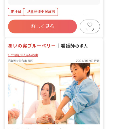
産前産後・育児休暇（取得率100％・復
JR仙石線「中野栄駅」から徒歩で18分 ■
帰率100％） 年間休日108日程度
マイカー・バイク・自転車通勤可（無料
正社員
児童発達支援施設
駐車場・駐輪場あり）
ボーナス・賞与あり
社会保険完備
有給
詳しく見る
福利厚生充実
残業少なめ
昇給昇進あり
キープ
産休育休制度
車通勤可
あいの実ブルーベリー
｜
看護師
の求人
社会福祉法人あいの実
宮城県/仙台市泉区
2026/07/09更新