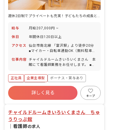
週休2日制でプライベートも充実！子どもたちの成長と挑戦を優しくサポート
給与
月給207,000円 ~
休日
年間休日120日以上
アクセス
仙台市南北線 「富沢駅」より徒歩20分
■マイカー・自転車通勤OK（無料駐車
場・駐輪場完備）
仕事内容
チャイルドルームきいろいくまさん 本
館にて看護師業務をお任せします。 ■具
体的な仕事内容 ・体調不良児対応 ・園
児の健康 ・保健、衛生 ・食事の管理 ・
正社員
企業主導型
ボーナス・賞与あり
保健、衛生に関する職員への研修実施等
年間休日120日以上
詳しく見る
寮・住宅・家賃補助あり
社会保険完備
キープ
有給
福利厚生充実
残業少なめ
昇給昇進あり
チャイルドルームきいろいくまさん ちゅ
うりっぷ館
｜
看護師
の求人