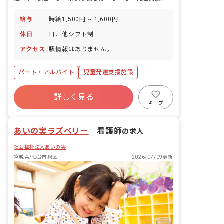
給与
時給1,500円 ~ 1,600円
休日
日、他シフト制
アクセス
駅情報はありません。
パート・アルバイト
児童発達支援施設
詳しく見る
キープ
あいの実ラズベリー
｜
看護師
の求人
社会福祉法人あいの実
宮城県/仙台市泉区
2026/07/09更新