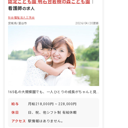
認定こども園 明石台若樹の森こども園
｜
看護師
の求人
社会福祉法人三矢会
宮城県/富谷市
2026/04/20更新
165名の大規模園でも、一人ひとりの成長がちゃんと見える
給与
月給218,000円 ~ 228,000円
休日
日、祝、他シフト制 有給休暇
アクセス
駅情報はありません。