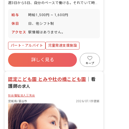
週3日から5日、自分のペースで働ける。それでいて時給1,500円。
給与
時給1,500円 ~ 1,600円
休日
日、他シフト制
アクセス
駅情報はありません。
パート・アルバイト
児童発達支援施設
詳しく見る
キープ
認定こども園 とみや杜の橋こども園
｜
看
護師
の求人
社会福祉法人三矢会
宮城県/富谷市
2026/07/09更新