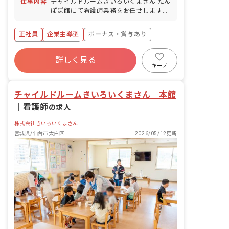
仕事内容
チャイルドルームきいろいくまさん たん
ぽぽ館にて看護師業務をお任せします。
■具体的な仕事内容 ・体調不良児対応 ・
園児の健康 ・保健、衛生 ・食事の管理
正社員
企業主導型
ボーナス・賞与あり
・保健、衛生に関する職員への研修実施
等
年間休日120日以上
詳しく見る
寮・住宅・家賃補助あり
社会保険完備
キープ
有給
福利厚生充実
残業少なめ
昇給昇進あり
チャイルドルームきいろいくまさん 本館
｜
看護師
の求人
株式会社きいろいくまさん
宮城県/仙台市太白区
2026/05/12更新