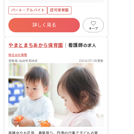
パート・アルバイト
認可保育園
詳しく見る
キープ
やまとまちあから保育園
｜
看護師
の求人
株式会社瑞穂
宮城県/仙台市若林区
2026/07/09更新
座禅会やお花見、青葉祭り。四季の行事で子どもの育ちに寄り添う看護師の仕事です。