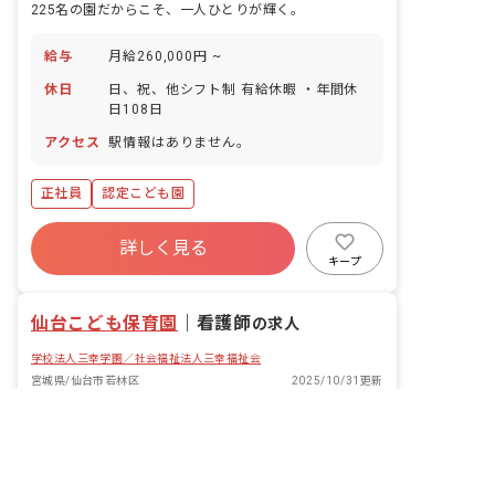
225名の園だからこそ、一人ひとりが輝く。
給与
月給260,000円 ~
休日
日、祝、他シフト制 有給休暇 ・年間休
日108日
アクセス
駅情報はありません。
正社員
認定こども園
詳しく見る
キープ
仙台こども保育園
｜
看護師
の求人
学校法人三幸学園／社会福祉法人三幸福祉会
宮城県/仙台市若林区
2025/10/31更新
非公開の求人多数！ 紹介登録はこちら
宮城県の求人を紹介してもらう