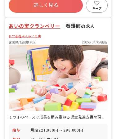
に時間を回せ、大好きな子供たちとしっ
詳しく見る
かり向き合えます。
キープ
あいの実クランベリー
｜
看護師
の求人
社会福祉法人あいの実
宮城県/仙台市泉区
2026/07/09更新
その子のペースで成長を積み重ねる児童発達支援の現場で、体調の土台を支える仕事です。
給与
月給221,000円 ~ 293,000円