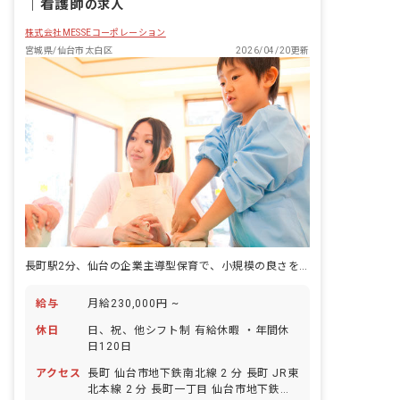
｜
看護師
の求人
株式会社MESSEコーポレーション
宮城県/仙台市太白区
2026/04/20更新
長町駅2分、仙台の企業主導型保育で、小規模の良さを活かす
給与
月給230,000円 ~
休日
日、祝、他シフト制 有給休暇 ・年間休
日120日
アクセス
長町 仙台市地下鉄南北線 2 分 長町 JR東
北本線 2 分 長町一丁目 仙台市地下鉄南