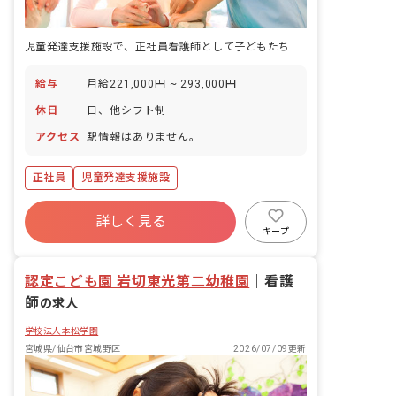
児童発達支援施設で、正社員看護師として子どもたちの健康管理と医療的ケアを担う職場です。
給与
月給221,000円 ~ 293,000円
休日
日、他シフト制
アクセス
駅情報はありません。
正社員
児童発達支援施設
詳しく見る
キープ
認定こども園 岩切東光第二幼稚園
｜
看護
師
の求人
学校法人本松学園
宮城県/仙台市宮城野区
2026/07/09更新