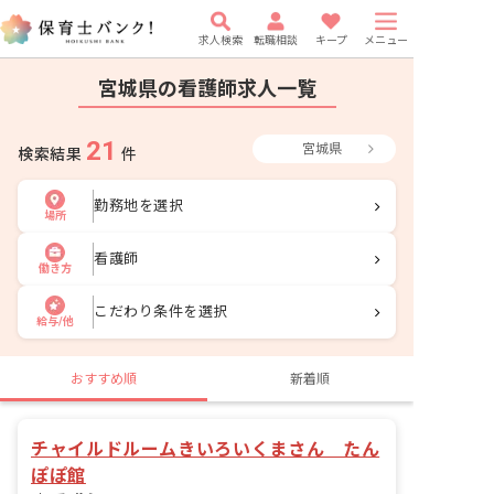
求人検索
転職相談
キープ
メニュー
宮城県の看護師求人一覧
21
宮城県
検索結果
件
勤務地を選択
場所
看護師
働き方
こだわり条件を選択
給与/他
おすすめ順
新着順
チャイルドルームきいろいくまさん たん
ぽぽ館