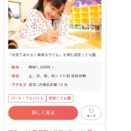
「元気であかるく素直な子ども」を育む認定こども園で、週数日から健康を見守る仕事です。
給与
時給1,300円 ~
休日
土、日、祝、他シフト制 有給休暇
アクセス
岩切 JR東北本線 10 分
パート・アルバイト
認定こども園
詳しく見る
キープ