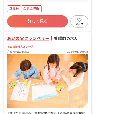
北線 8 分 長町南 仙台市地下鉄南北線 12
分 太子堂 JR東北本線 14 分
正社員
企業主導型
詳しく見る
キープ
あいの実クランベリー
｜
看護師
の求人
社会福祉法人あいの実
宮城県/仙台市泉区
2026/04/20更新
週3日から選べる、柔軟な働き方で子どもの発達支援に向き合える。