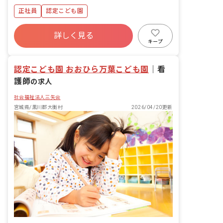
正社員
認定こども園
詳しく見る
キープ
認定こども園 おおひら万葉こども園
｜
看
護師
の求人
社会福祉法人三矢会
宮城県/黒川郡大衡村
2026/04/20更新