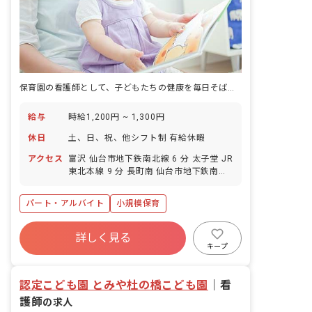
保育園の看護師として、子どもたちの健康を毎日そばで守る。午前中の短時間勤務で始めるケアの仕事。
給与
時給1,200円 ~ 1,300円
休日
土、日、祝、他シフト制 有給休暇
アクセス
富沢 仙台市地下鉄南北線 6 分 太子堂 JR
東北本線 9 分 長町南 仙台市地下鉄南北
線 14 分 長町 仙台市地下鉄南北線 20 分
長町 JR東北本線 20 分
パート・アルバイト
小規模保育
詳しく見る
キープ
認定こども園 とみや杜の橋こども園
｜
看
護師
の求人