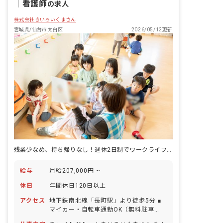
｜
看護師
の求人
株式会社きいろいくまさん
宮城県/仙台市太白区
2026/05/12更新
残業少なめ、持ち帰りなし！週休2日制でワークライフバランスもしっかり。
給与
月給207,000円 ~
休日
年間休日120日以上
アクセス
地下鉄南北線「長町駅」より徒歩5分 ■
マイカー・自転車通勤OK（無料駐車
場・駐輪場完備）