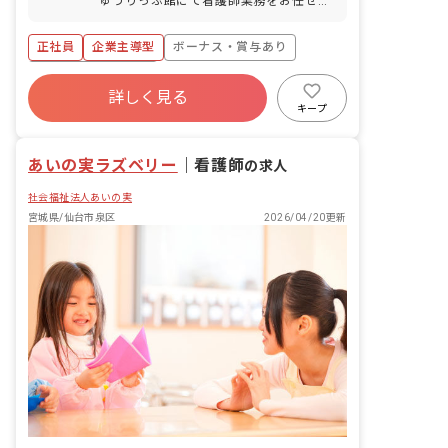
ゅうりっぷ館にて看護師業務をお任せし
ます。 ■具体的な仕事内容 ・体調不良児
対応 ・園児の健康 ・保健、衛生 ・食事
正社員
企業主導型
ボーナス・賞与あり
の管理 ・保健、衛生に関する職員への研
修実施等
年間休日120日以上
詳しく見る
寮・住宅・家賃補助あり
社会保険完備
キープ
有給
福利厚生充実
残業少なめ
昇給昇進あり
あいの実ラズベリー
｜
看護師
の求人
社会福祉法人あいの実
宮城県/仙台市泉区
2026/04/20更新