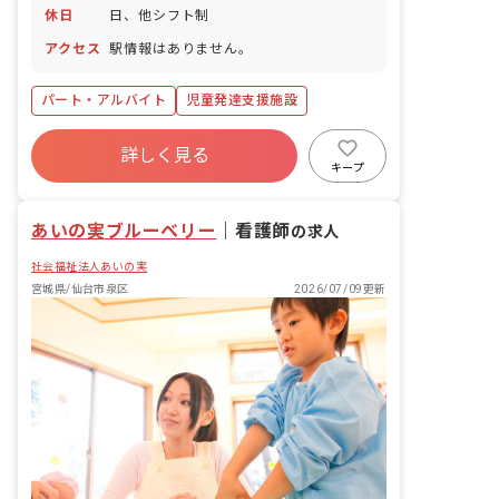
休日
日、他シフト制
アクセス
駅情報はありません。
パート・アルバイト
児童発達支援施設
詳しく見る
キープ
あいの実ブルーベリー
｜
看護師
の求人
社会福祉法人あいの実
宮城県/仙台市泉区
2026/07/09更新