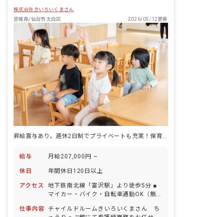
株式会社きいろいくまさん
宮城県/仙台市太白区
2026/05/12更新
昇給賞与あり。週休2日制でプライベートも充実！保育職看護師の募集です！
給与
月給207,000円 ~
休日
年間休日120日以上
アクセス
地下鉄南北線「富沢駅」より徒歩5分 ■
マイカー・バイク・自転車通勤OK（無
料駐車場完備）
仕事内容
チャイルドルームきいろいくまさん ち