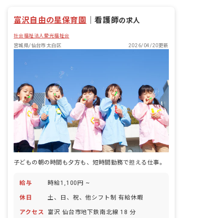
富沢自由の星保育園
｜
看護師
の求人
社会福祉法人愛光福祉会
宮城県/仙台市太白区
2026/04/20更新
子どもの朝の時間も夕方も、短時間勤務で担える仕事。
給与
時給1,100円 ~
休日
土、日、祝、他シフト制 有給休暇
アクセス
富沢 仙台市地下鉄南北線 18 分