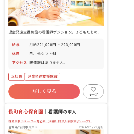
児童発達支援施設の看護師ポジション。子どもたちの健康を守る専門職として正社員で働けます。
給与
月給221,000円 ~ 293,000円
休日
日、他シフト制
アクセス
駅情報はありません。
正社員
児童発達支援施設
詳しく見る
キープ
長町育心保育園
｜
看護師
の求人
株式会社ショーユー育心会（医療社団法人明世会グループ）
宮城県/仙台市太白区
2026/01/22更新