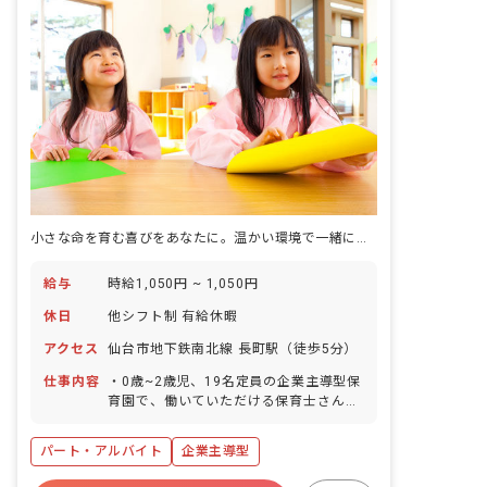
小さな命を育む喜びをあなたに。温かい環境で一緒に成長しませんか？
給与
時給1,050円 ~ 1,050円
休日
他シフト制 有給休暇
アクセス
仙台市地下鉄南北線 長町駅（徒歩5分）
仕事内容
・0歳~2歳児、19名定員の企業主導型保
育園で、働いていただける保育士さんを
募集しています。 ・認可保育園と比べ、
預かる子供の人数が少ないことや専任の
パート・アルバイト
企業主導型
事務員がいることから保育以外の作業に
取られる時間が減り、子供との触れ合い