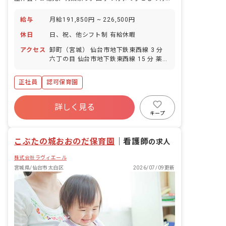
給与
月給191,850円 ~ 226,500円
休日
日、祝、他シフト制 有給休暇
アクセス
卸町（宮城） 仙台市地下鉄東西線 3 分
六丁の目 仙台市地下鉄東西線 15 分 薬師
堂（宮城） 仙台市地下鉄東西線 17 分 宮
城野原 JR仙石線 24 分 陸前原ノ町 JR仙
正社員
認可保育園
石線 26 分
詳しく見る
キープ
こぶたの城おおのだ保育園
｜
看護師
の求人
株式会社ラヴィエール
宮城県/仙台市太白区
2026/07/09更新