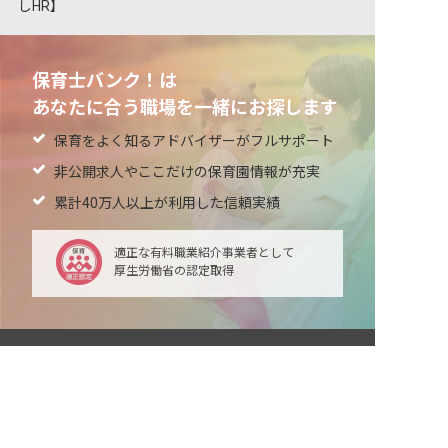
しHR】
保育士バンク！は
あなたに合う職場を一緒にお探します
保育をよく知るアドバイザーがフルサポート
非公開求人やここだけの保育園情報が充実
累計40万人以上が利用した信頼実績
適正な有料職業紹介事業者として
厚生労働省の認定取得
非公開の求人多数！ 紹介登録はこちら
最新情報をゲット
遠田郡涌谷町の求人を紹介してもらう
LINE友だち追加
毎日工作アイデア配信！