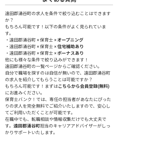
遠田郡涌谷町の求人を条件で絞り込むことはできます
か？
もちろん可能です！以下の条件がよく見られていま
す。
・
遠田郡涌谷町 × 保育士 ×
オープニング
・
遠田郡涌谷町 × 保育士 ×
住宅補助あり
・
遠田郡涌谷町 × 保育士 ×
ボーナスあり
他にも様々な条件で絞り込みができます！
遠田郡涌谷町の一覧ページ
からご確認ください。
自分で職場を探すのは自信が無いので、遠田郡涌谷町
の求人を紹介してもらうことは可能ですか？
もちろん可能です！まずは
こちらから会員登録(無料)
にお進みください。
保育士バンク！では、専任の担当者があなたにぴった
りの求人を完全無料でご紹介いたしますので、安心し
てご利用いただくことが可能です。
在職中でも、転職相談や情報収集だけでも大丈夫で
す。
遠田郡涌谷町
担当のキャリアアドバイザーがしっ
かりサポートいたします。