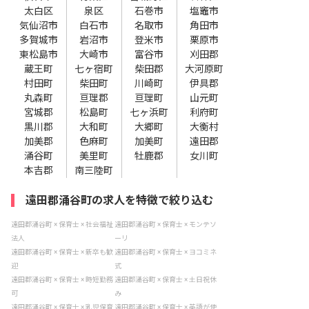
太白区
泉区
石巻市
塩竈市
気仙沼市
白石市
名取市
角田市
多賀城市
岩沼市
登米市
栗原市
東松島市
大崎市
富谷市
刈田郡
蔵王町
七ヶ宿町
柴田郡
大河原町
村田町
柴田町
川崎町
伊具郡
丸森町
亘理郡
亘理町
山元町
宮城郡
松島町
七ヶ浜町
利府町
黒川郡
大和町
大郷町
大衡村
加美郡
色麻町
加美町
遠田郡
涌谷町
美里町
牡鹿郡
女川町
本吉郡
南三陸町
遠田郡涌谷町の求人を特徴で絞り込む
遠田郡涌谷町 × 保育士 × 社会福祉
遠田郡涌谷町 × 保育士 × モンテソ
法人
ーリ
遠田郡涌谷町 × 保育士 × 新卒も歓
遠田郡涌谷町 × 保育士 × ヨコミネ
迎
式
遠田郡涌谷町 × 保育士 × 時短勤務
遠田郡涌谷町 × 保育士 × 土日祝休
可
み
遠田郡涌谷町 × 保育士 × 乳児保育
遠田郡涌谷町 × 保育士 × 英語が使