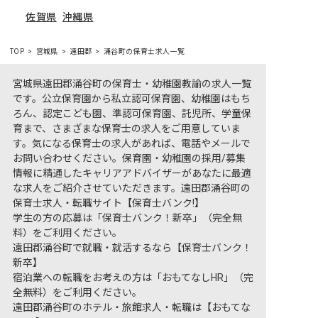
佐賀県
沖縄県
TOP
宮城県
遠田郡
涌谷町の保育士求人一覧
宮城県遠田郡涌谷町の保育士・幼稚園教諭の求人一覧
です。公立保育園から私立認可保育園、幼稚園はもち
ろん、認定こども園、準認可保育園、託児所、学童保
育まで、さまざまな保育士の求人をご用意していま
す。気になる保育士の求人があれば、電話やメールで
お問い合わせください。保育園・幼稚園の採用/募集
情報に精通したキャリアアドバイザーがあなたに最適
な求人をご紹介させていただきます。遠田郡涌谷町の
保育士求人・転職サイト【保育士バンク!】
学生の方の応募は「保育士バンク！新卒」（完全無
料）をご利用ください。
遠田郡涌谷町で就職・就活するなら【保育士バンク！
新卒】
宿泊業への転職をお考えの方は「おもてなしHR」（完
全無料）をご利用ください。
遠田郡涌谷町のホテル・旅館求人・転職は【おもてな