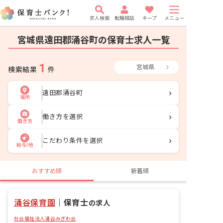
求人検索
転職相談
キープ
メニュー
宮城県遠田郡涌谷町の保育士求人一覧
1
宮城県
検索結果
件
遠田郡涌谷町
場所
働き方を選択
働き方
こだわり条件を選択
給与/他
おすすめ順
新着順
涌谷保育園
｜
保育士
の求人
社会福祉法人涌谷みぎわ会