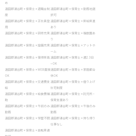
め
遠田郡涌谷町 × 保育士 × 退職金制
遠田郡涌谷町 × 保育士 × 勤務地選
度
択可
遠田郡涌谷町 × 保育士 × 正社員登
遠田郡涌谷町 × 保育士 × 昇給昇進
用
あり
遠田郡涌谷町 × 保育士 × 研修充実
遠田郡涌谷町 × 保育士 × 複数園あ
り
遠田郡涌谷町 × 保育士 × 設備充実
遠田郡涌谷町 × 保育士 × アットホ
ーム
遠田郡涌谷町 × 保育士 × 復帰率高
遠田郡涌谷町 × 保育士 × 週2.3日
~OK
遠田郡涌谷町 × 保育士 × WEB面接
遠田郡涌谷町 × 保育士 × 家庭都合
OK
休OK
遠田郡涌谷町 × 保育士 × 交通費支
遠田郡涌谷町 × 保育士 × 借り上げ
給
社宅制度
遠田郡涌谷町 × 保育士 × 給食費補
遠田郡涌谷町 × 保育士 × 託児所・
助
保育支援あり
遠田郡涌谷町 × 保育士 × 午前のみ
遠田郡涌谷町 × 保育士 × 午後のみ
勤務
勤務
遠田郡涌谷町 × 保育士 × 学歴不問
遠田郡涌谷町 × 保育士 × 持ち帰り
仕事なし
遠田郡涌谷町 × 保育士 × 自転車通