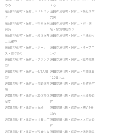
のみ
える
遠田郡涌谷町 × 保育士 × リトミッ
遠田郡涌谷町 × 保育士 × 福利厚生
ク
充実
遠田郡涌谷町 × 保育士 × 社会保険
遠田郡涌谷町 × 保育士 × 寮・住
完備
宅・家賃補助あり
遠田郡涌谷町 × 保育士 × 男性保育
遠田郡涌谷町 × 保育士 × 車通勤可
士活躍中
遠田郡涌谷町 × 保育士 × ボーナ
遠田郡涌谷町 × 保育士 × オープニ
ス・賞与あり
ング
遠田郡涌谷町 × 保育士 × ブランク
遠田郡涌谷町 × 保育士 × 臨時職員
OK
遠田郡涌谷町 × 保育士 × 4月入職
遠田郡涌谷町 × 保育士 × 年間休日
OK
120日以上
遠田郡涌谷町 × 保育士 × 夜間保育
遠田郡涌谷町 × 保育士 × 無資格可
所
遠田郡涌谷町 × 保育士 × 産休育休
遠田郡涌谷町 × 保育士 × 未経験歓
制度
迎
遠田郡涌谷町 × 保育士 × 有給
遠田郡涌谷町 × 保育士 × 駅近5分
以内
遠田郡涌谷町 × 保育士 × 扶養内可
遠田郡涌谷町 × 保育士 × 上京者歓
迎
遠田郡涌谷町 × 保育士 × 残業少な
遠田郡涌谷町 × 保育士 × 低離職率