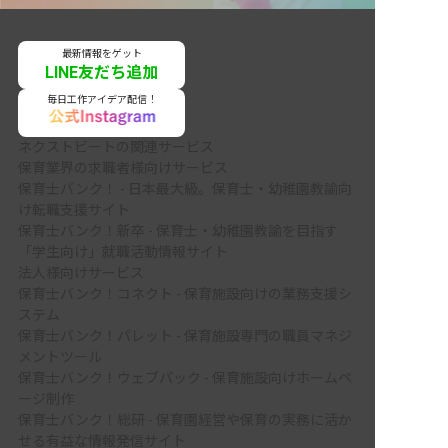
最新情報をゲット
LINE友だち追加
毎日工作アイデア配信！
ネクストビートの関連サービス
保育業界の求職者様向けサービス
保育士バンク！ - 日本最大級。保育士・幼稚園教諭向
け転職支援サイト
保育士バンク！新卒 - 保育士・幼稚園教諭を目指す
「学生向け」就職活動情報サイト
法人様向けサービス
保育士バンク！コネクト - 保育施設向けの業務支援シ
ステム
保育士バンク！パレット - 保育施設専門の職員マネジ
メントツール
保育士バンク！ウェブパック - 保育施設向けホームペ
ージ制作
保育士バンク！総研 - 保育園経営や保育の実務に活か
せる有益な情報発信サイト