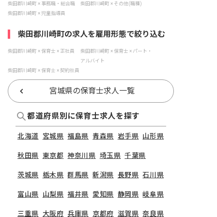
柴田郡川崎町 × 事務職・総合職
柴田郡川崎町 × その他(職種)
柴田郡川崎町 × 児童指導員
柴田郡川崎町の求人を雇用形態で絞り込む
柴田郡川崎町 × 保育士 × 正社員
柴田郡川崎町 × 保育士 × パート・
アルバイト
柴田郡川崎町 × 保育士 × 契約社員
宮城県の保育士求人一覧
都道府県別に保育士求人を探す
北海道
宮城県
福島県
青森県
岩手県
山形県
秋田県
東京都
神奈川県
埼玉県
千葉県
茨城県
栃木県
群馬県
新潟県
長野県
石川県
富山県
山梨県
福井県
愛知県
静岡県
岐阜県
三重県
大阪府
兵庫県
京都府
滋賀県
奈良県