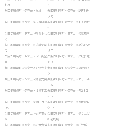
制度
迎
柴田郡川崎町 × 保育士 × 有給
柴田郡川崎町 × 保育士 × 駅近5分
以内
柴田郡川崎町 × 保育士 × 扶養内可
柴田郡川崎町 × 保育士 × 上京者歓
迎
柴田郡川崎町 × 保育士 × 残業少な
柴田郡川崎町 × 保育士 × 低離職率
め
柴田郡川崎町 × 保育士 × 退職金制
柴田郡川崎町 × 保育士 × 勤務地選
度
択可
柴田郡川崎町 × 保育士 × 正社員登
柴田郡川崎町 × 保育士 × 昇給昇進
用
あり
柴田郡川崎町 × 保育士 × 研修充実
柴田郡川崎町 × 保育士 × 複数園あ
り
柴田郡川崎町 × 保育士 × 設備充実
柴田郡川崎町 × 保育士 × アットホ
ーム
柴田郡川崎町 × 保育士 × 復帰率高
柴田郡川崎町 × 保育士 × 週2.3日
~OK
柴田郡川崎町 × 保育士 × WEB面接
柴田郡川崎町 × 保育士 × 家庭都合
OK
休OK
柴田郡川崎町 × 保育士 × 交通費支
柴田郡川崎町 × 保育士 × 借り上げ
給
社宅制度
柴田郡川崎町 × 保育士 × 給食費補
柴田郡川崎町 × 保育士 × 託児所・