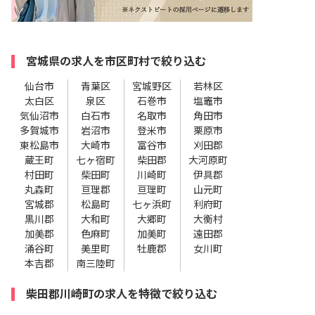
宮城県の求人を市区町村で絞り込む
仙台市
青葉区
宮城野区
若林区
太白区
泉区
石巻市
塩竈市
気仙沼市
白石市
名取市
角田市
多賀城市
岩沼市
登米市
栗原市
東松島市
大崎市
富谷市
刈田郡
蔵王町
七ヶ宿町
柴田郡
大河原町
村田町
柴田町
川崎町
伊具郡
丸森町
亘理郡
亘理町
山元町
宮城郡
松島町
七ヶ浜町
利府町
黒川郡
大和町
大郷町
大衡村
加美郡
色麻町
加美町
遠田郡
涌谷町
美里町
牡鹿郡
女川町
本吉郡
南三陸町
柴田郡川崎町の求人を特徴で絞り込む