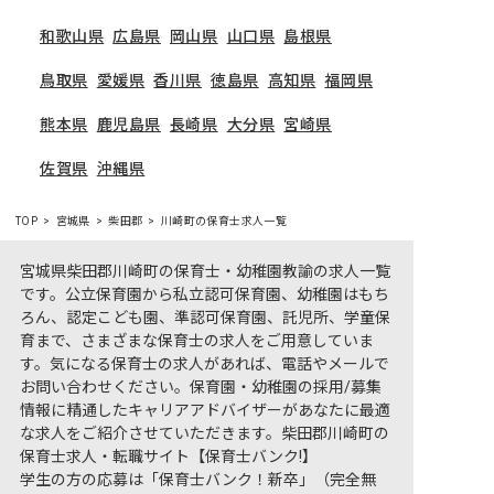
和歌山県
広島県
岡山県
山口県
島根県
鳥取県
愛媛県
香川県
徳島県
高知県
福岡県
熊本県
鹿児島県
長崎県
大分県
宮崎県
佐賀県
沖縄県
TOP
宮城県
柴田郡
川崎町の保育士求人一覧
宮城県柴田郡川崎町の保育士・幼稚園教諭の求人一覧
です。公立保育園から私立認可保育園、幼稚園はもち
ろん、認定こども園、準認可保育園、託児所、学童保
育まで、さまざまな保育士の求人をご用意していま
す。気になる保育士の求人があれば、電話やメールで
お問い合わせください。保育園・幼稚園の採用/募集
情報に精通したキャリアアドバイザーがあなたに最適
な求人をご紹介させていただきます。柴田郡川崎町の
保育士求人・転職サイト【保育士バンク!】
学生の方の応募は「保育士バンク！新卒」（完全無