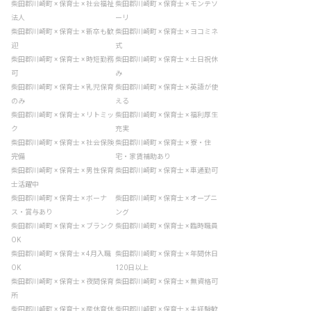
柴田郡川崎町 × 保育士 × 社会福祉
柴田郡川崎町 × 保育士 × モンテソ
法人
ーリ
柴田郡川崎町 × 保育士 × 新卒も歓
柴田郡川崎町 × 保育士 × ヨコミネ
迎
式
柴田郡川崎町 × 保育士 × 時短勤務
柴田郡川崎町 × 保育士 × 土日祝休
可
み
柴田郡川崎町 × 保育士 × 乳児保育
柴田郡川崎町 × 保育士 × 英語が使
のみ
える
柴田郡川崎町 × 保育士 × リトミッ
柴田郡川崎町 × 保育士 × 福利厚生
ク
充実
柴田郡川崎町 × 保育士 × 社会保険
柴田郡川崎町 × 保育士 × 寮・住
完備
宅・家賃補助あり
柴田郡川崎町 × 保育士 × 男性保育
柴田郡川崎町 × 保育士 × 車通勤可
士活躍中
柴田郡川崎町 × 保育士 × ボーナ
柴田郡川崎町 × 保育士 × オープニ
ス・賞与あり
ング
柴田郡川崎町 × 保育士 × ブランク
柴田郡川崎町 × 保育士 × 臨時職員
OK
柴田郡川崎町 × 保育士 × 4月入職
柴田郡川崎町 × 保育士 × 年間休日
OK
120日以上
柴田郡川崎町 × 保育士 × 夜間保育
柴田郡川崎町 × 保育士 × 無資格可
所
柴田郡川崎町 × 保育士 × 産休育休
柴田郡川崎町 × 保育士 × 未経験歓