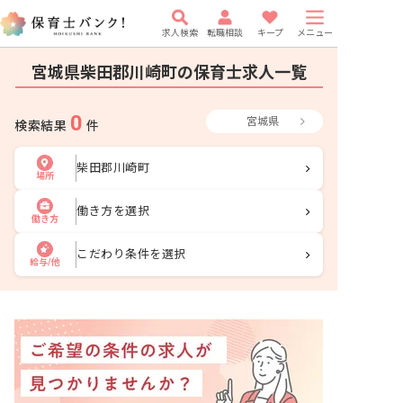
求人検索
転職相談
キープ
メニュー
宮城県柴田郡川崎町の保育士求人一覧
0
宮城県
検索結果
件
柴田郡川崎町
場所
働き方を選択
働き方
こだわり条件を選択
給与/他