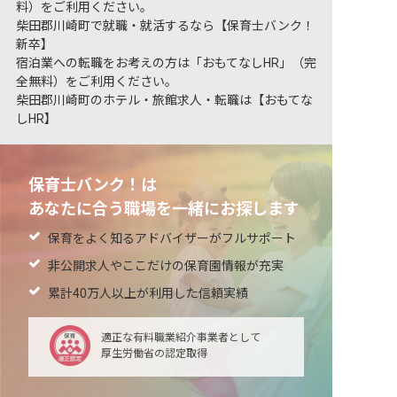
料）をご利用ください。
柴田郡川崎町で就職・就活するなら【保育士バンク！
新卒】
宿泊業への転職をお考えの方は「おもてなしHR」（完
全無料）をご利用ください。
柴田郡川崎町のホテル・旅館求人・転職は【おもてな
しHR】
保育士バンク！は
あなたに合う職場を一緒にお探します
保育をよく知るアドバイザーがフルサポート
非公開求人やここだけの保育園情報が充実
累計40万人以上が利用した信頼実績
適正な有料職業紹介事業者として
厚生労働省の認定取得