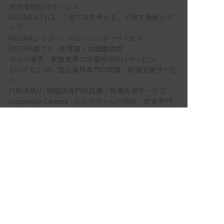
育児者様向けサービス
KIDSNA STYLE - 「育てるを考える」子育て情報メデ
ィア
KIDSNAシッター - ベビーシッターサービス
KIDSNA園ナビ - 保育園・幼稚園検索
ホテル業界・飲食業界の求職者様向けサービス
おもてなしHR - 宿泊業界専門の就職・転職支援サービ
ス
FURUMAU - 調理師専門の就職・転職支援サービス
Hospitality Careers - シンガポールの宿泊・飲食専門
転職支援サービス
非公開の求人多数！ 紹介登録はこちら
886旅館人力銀行 日本旅館工作 - 日本と台湾の観光業
柴田郡川崎町の求人を紹介してもらう
を結ぶ課題解決型プラットフォーム
886旅館人力銀行 台湾旅館工作 - 台湾宿泊業界専門の
就職・転職支援プラットフォーム
IT業界の求職者様向けサービス
Tech Bridge Japan - IT企業、成長企業、外国人のため
の転職支援サービス
メニュー
ホーム
会員登録