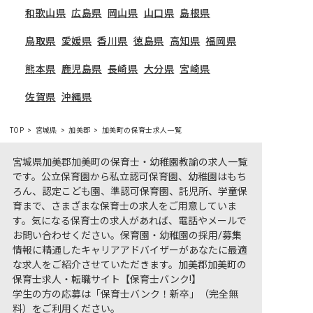
和歌山県
広島県
岡山県
山口県
島根県
鳥取県
愛媛県
香川県
徳島県
高知県
福岡県
熊本県
鹿児島県
長崎県
大分県
宮崎県
佐賀県
沖縄県
TOP
宮城県
加美郡
加美町の保育士求人一覧
宮城県加美郡加美町の保育士・幼稚園教諭の求人一覧
です。公立保育園から私立認可保育園、幼稚園はもち
ろん、認定こども園、準認可保育園、託児所、学童保
育まで、さまざまな保育士の求人をご用意していま
す。気になる保育士の求人があれば、電話やメールで
お問い合わせください。保育園・幼稚園の採用/募集
情報に精通したキャリアアドバイザーがあなたに最適
な求人をご紹介させていただきます。加美郡加美町の
保育士求人・転職サイト【保育士バンク!】
学生の方の応募は「保育士バンク！新卒」（完全無
料）をご利用ください。