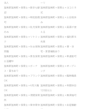
法人
ーリ
加美郡加美町 × 保育士 × 新卒も歓
加美郡加美町 × 保育士 × ヨコミネ
迎
式
加美郡加美町 × 保育士 × 時短勤務
加美郡加美町 × 保育士 × 土日祝休
可
み
加美郡加美町 × 保育士 × 乳児保育
加美郡加美町 × 保育士 × 英語が使
のみ
える
加美郡加美町 × 保育士 × リトミッ
加美郡加美町 × 保育士 × 福利厚生
ク
充実
加美郡加美町 × 保育士 × 社会保険
加美郡加美町 × 保育士 × 寮・住
完備
宅・家賃補助あり
加美郡加美町 × 保育士 × 男性保育
加美郡加美町 × 保育士 × 車通勤可
士活躍中
加美郡加美町 × 保育士 × ボーナ
加美郡加美町 × 保育士 × オープニ
ス・賞与あり
ング
加美郡加美町 × 保育士 × ブランク
加美郡加美町 × 保育士 × 臨時職員
OK
加美郡加美町 × 保育士 × 4月入職
加美郡加美町 × 保育士 × 年間休日
OK
120日以上
加美郡加美町 × 保育士 × 夜間保育
加美郡加美町 × 保育士 × 無資格可
所
加美郡加美町 × 保育士 × 産休育休
加美郡加美町 × 保育士 × 未経験歓