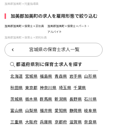
加美郡加美町 × 児童指導員
加美郡加美町の求人を雇用形態で絞り込む
加美郡加美町 × 保育士 × 正社員
加美郡加美町 × 保育士 × パート・
アルバイト
加美郡加美町 × 保育士 × 契約社員
宮城県の保育士求人一覧
都道府県別に保育士求人を探す
北海道
宮城県
福島県
青森県
岩手県
山形県
秋田県
東京都
神奈川県
埼玉県
千葉県
茨城県
栃木県
群馬県
新潟県
長野県
石川県
富山県
山梨県
福井県
愛知県
静岡県
岐阜県
三重県
大阪府
兵庫県
京都府
滋賀県
奈良県