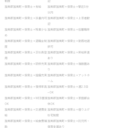
制度
迎
加美郡加美町 × 保育士 × 有給
加美郡加美町 × 保育士 × 駅近5分
以内
加美郡加美町 × 保育士 × 扶養内可
加美郡加美町 × 保育士 × 上京者歓
迎
加美郡加美町 × 保育士 × 残業少な
加美郡加美町 × 保育士 × 低離職率
め
加美郡加美町 × 保育士 × 退職金制
加美郡加美町 × 保育士 × 勤務地選
度
択可
加美郡加美町 × 保育士 × 正社員登
加美郡加美町 × 保育士 × 昇給昇進
用
あり
加美郡加美町 × 保育士 × 研修充実
加美郡加美町 × 保育士 × 複数園あ
り
加美郡加美町 × 保育士 × 設備充実
加美郡加美町 × 保育士 × アットホ
ーム
加美郡加美町 × 保育士 × 復帰率高
加美郡加美町 × 保育士 × 週2.3日
~OK
加美郡加美町 × 保育士 × WEB面接
加美郡加美町 × 保育士 × 家庭都合
OK
休OK
加美郡加美町 × 保育士 × 交通費支
加美郡加美町 × 保育士 × 借り上げ
給
社宅制度
加美郡加美町 × 保育士 × 給食費補
加美郡加美町 × 保育士 × 託児所・
助
保育支援あり