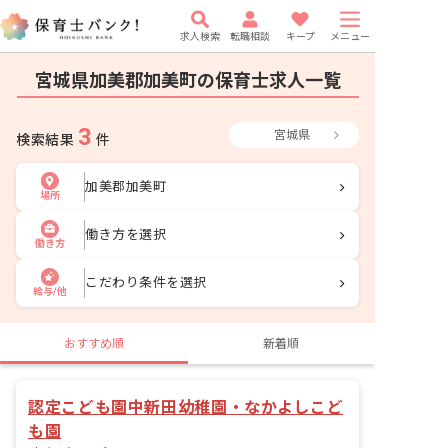
求人検索
転職相談
キープ
メニュー
宮城県加美郡加美町の保育士求人一覧
3
宮城県
検索結果
件
加美郡加美町
場所
働き方を選択
働き方
こだわり条件を選択
給与/他
おすすめ順
新着順
認定こども園中新田幼稚園・なかよしこど
も園