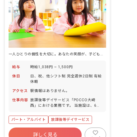
一人ひとりの個性を大切に。あなたの笑顔が、子どもたちの未来を育みます。
給与
時給1,038円 ~ 1,500円
休日
日、祝、他シフト制 完全週休2日制 有給
休暇
アクセス
駅情報はありません。
仕事内容
放課後等デイサービス「POCCO大崎
西」における業務です。 当施設は、6歳
から18歳までの障がいのあるお子さんや
発達に特性があるお子さんが、放課後や
パート・アルバイト
放課後等デイサービス
長期休暇に利用できる福祉サービスを提
供しています。 主な仕事内容: ・お子さ
んの生活能力向上のための訓練、社会と
詳しく見る