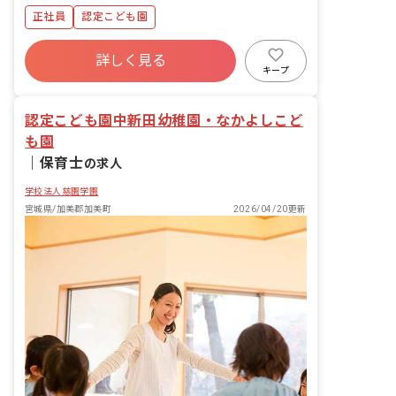
正社員
認定こども園
詳しく見る
キープ
認定こども園中新田幼稚園・なかよしこど
も園
｜
保育士
の求人
学校法人慈園学園
宮城県/加美郡加美町
2026/04/20更新