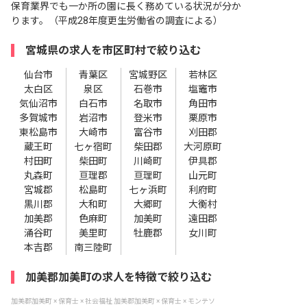
保育業界でも一か所の園に長く務めている状況が分か
ります。（平成28年度更生労働省の調査による）
宮城県の求人を市区町村で絞り込む
仙台市
青葉区
宮城野区
若林区
太白区
泉区
石巻市
塩竈市
気仙沼市
白石市
名取市
角田市
多賀城市
岩沼市
登米市
栗原市
東松島市
大崎市
富谷市
刈田郡
蔵王町
七ヶ宿町
柴田郡
大河原町
村田町
柴田町
川崎町
伊具郡
丸森町
亘理郡
亘理町
山元町
宮城郡
松島町
七ヶ浜町
利府町
黒川郡
大和町
大郷町
大衡村
加美郡
色麻町
加美町
遠田郡
涌谷町
美里町
牡鹿郡
女川町
本吉郡
南三陸町
加美郡加美町の求人を特徴で絞り込む
加美郡加美町 × 保育士 × 社会福祉
加美郡加美町 × 保育士 × モンテソ