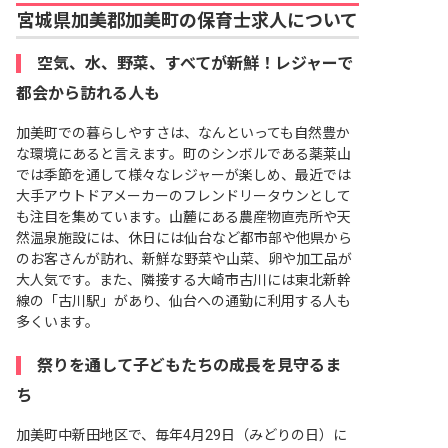
宮城県加美郡加美町の保育士求人について
空気、水、野菜、すべてが新鮮！レジャーで
都会から訪れる人も
加美町での暮らしやすさは、なんといっても自然豊か
な環境にあると言えます。町のシンボルである薬莱山
では季節を通して様々なレジャーが楽しめ、最近では
大手アウトドアメーカーのフレンドリータウンとして
も注目を集めています。山麓にある農産物直売所や天
然温泉施設には、休日には仙台など都市部や他県から
のお客さんが訪れ、新鮮な野菜や山菜、卵や加工品が
大人気です。また、隣接する大崎市古川には東北新幹
線の「古川駅」があり、仙台への通勤に利用する人も
多くいます。
祭りを通して子どもたちの成長を見守るま
ち
加美町中新田地区で、毎年4月29日（みどりの日）に