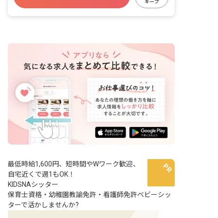
の交流促進など、多様なメニューを提供
キープ
します。 ・お子さん本人の希望を踏まえ
たサービスを提供します。 ・児童、生徒
の学校および自宅への送迎業務を行いま
す。
最低時給1,600円、短時間やWワーク歓迎、
自宅近くで週1もOK！
KIDSNAシッター
保育士資格・幼稚園教諭免許・看護師免許ベビーシッ
ターで活かしませんか?