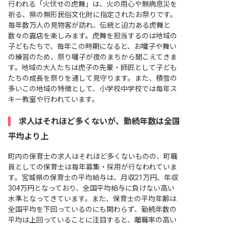
行われる「火伏せの虎舞」は、火の用心や無病息災を
祈る、県の無形民俗文化財に指定されたお祭りです。
毎年数万人の見物客が訪れ、伝統と迫力ある虎舞と
数々の露店を楽しみます。虎舞を担当するのは地域の
子どもたちで、毎年この時期になると、お囃子や舞い
の練習のため、祭り囃子が夜のまちから聞こえてきま
す。地域の大人たちは虎子の先輩・師匠として子ども
たちの成長を祭りを通して見守ります。また、積雪の
多いこの地域の特徴として、小学校中学校では毎年ス
キー教室や行われています。
求人はそれほど多くないが、勤続年数は全国
平均より上
町内の保育士の求人はそれほど多くないものの、町職
員としての保育士は毎年募集・採用が行なわれていま
す。宮城県の保育士の平均給与は、月収21万円、年収
304万円となっており、全国平均給与に負けない高い
水準となってきています。また、保育士の平均年齢は
全国平均を下回っているのにも関わらず、勤続年数の
平均は上回っていることに注目すると、離職率の高い