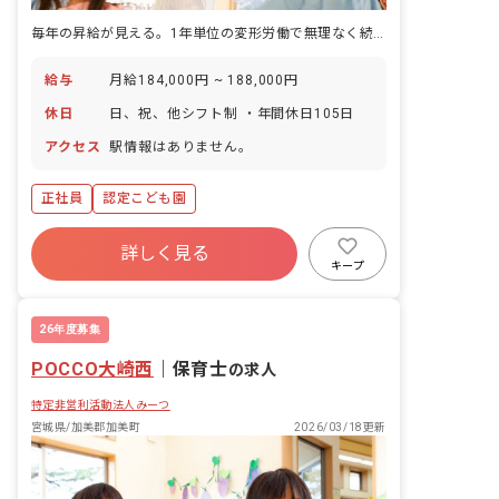
毎年の昇給が見える。1年単位の変形労働で無理なく続く認定こども園
給与
月給184,000円 ~ 188,000円
休日
日、祝、他シフト制 ・年間休日105日
アクセス
駅情報はありません。
正社員
認定こども園
詳しく見る
キープ
26年度募集
POCCO大崎西
｜
保育士
の求人
特定非営利活動法人みーつ
宮城県/加美郡加美町
2026/03/18更新