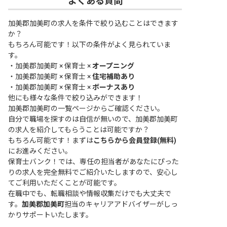
よくある質問
加美郡加美町の求人を条件で絞り込むことはできます
か？
もちろん可能です！以下の条件がよく見られていま
す。
・
加美郡加美町 × 保育士 ×
オープニング
・
加美郡加美町 × 保育士 ×
住宅補助あり
・
加美郡加美町 × 保育士 ×
ボーナスあり
他にも様々な条件で絞り込みができます！
加美郡加美町の一覧ページ
からご確認ください。
自分で職場を探すのは自信が無いので、加美郡加美町
の求人を紹介してもらうことは可能ですか？
もちろん可能です！まずは
こちらから会員登録(無料)
にお進みください。
保育士バンク！では、専任の担当者があなたにぴった
りの求人を完全無料でご紹介いたしますので、安心し
てご利用いただくことが可能です。
在職中でも、転職相談や情報収集だけでも大丈夫で
す。
加美郡加美町
担当のキャリアアドバイザーがしっ
かりサポートいたします。