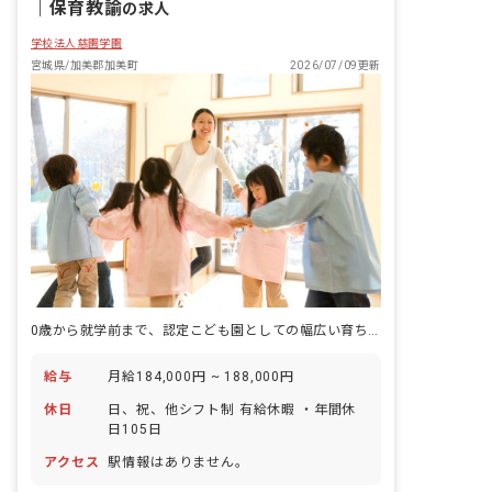
｜
保育教諭
の求人
学校法人慈園学園
宮城県/加美郡加美町
2026/07/09更新
0歳から就学前まで、認定こども園としての幅広い育ちに関われる職場です。
給与
月給184,000円 ~ 188,000円
休日
日、祝、他シフト制 有給休暇 ・年間休
日105日
アクセス
駅情報はありません。