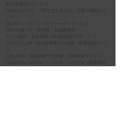
育児者様向けサービス
KIDSNA STYLE - 「育てるを考える」子育て情報メデ
ィア
KIDSNAシッター - ベビーシッターサービス
KIDSNA園ナビ - 保育園・幼稚園検索
ホテル業界・飲食業界の求職者様向けサービス
おもてなしHR - 宿泊業界専門の就職・転職支援サービ
ス
FURUMAU - 調理師専門の就職・転職支援サービス
Hospitality Careers - シンガポールの宿泊・飲食専門
転職支援サービス
非公開の求人多数！ 紹介登録はこちら
886旅館人力銀行 日本旅館工作 - 日本と台湾の観光業
柴田郡村田町の求人を紹介してもらう
を結ぶ課題解決型プラットフォーム
886旅館人力銀行 台湾旅館工作 - 台湾宿泊業界専門の
就職・転職支援プラットフォーム
IT業界の求職者様向けサービス
Tech Bridge Japan - IT企業、成長企業、外国人のため
の転職支援サービス
メニュー
ホーム
会員登録