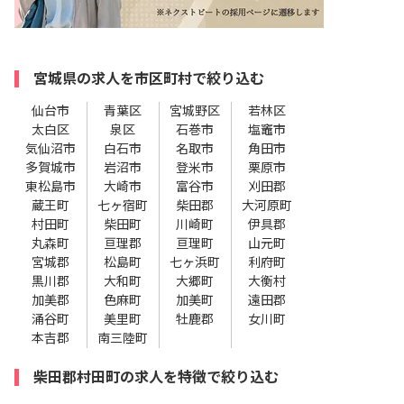
宮城県の求人を市区町村で絞り込む
仙台市
青葉区
宮城野区
若林区
太白区
泉区
石巻市
塩竈市
気仙沼市
白石市
名取市
角田市
多賀城市
岩沼市
登米市
栗原市
東松島市
大崎市
富谷市
刈田郡
蔵王町
七ヶ宿町
柴田郡
大河原町
村田町
柴田町
川崎町
伊具郡
丸森町
亘理郡
亘理町
山元町
宮城郡
松島町
七ヶ浜町
利府町
黒川郡
大和町
大郷町
大衡村
加美郡
色麻町
加美町
遠田郡
涌谷町
美里町
牡鹿郡
女川町
本吉郡
南三陸町
柴田郡村田町の求人を特徴で絞り込む