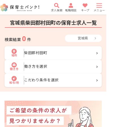
求人検索
転職相談
キープ
メニュー
宮城県柴田郡村田町の保育士求人一覧
0
宮城県
検索結果
件
柴田郡村田町
場所
働き方を選択
働き方
こだわり条件を選択
給与/他