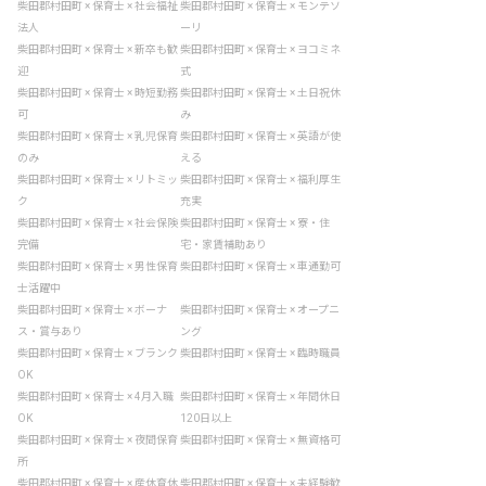
柴田郡村田町 × 保育士 × 社会福祉
柴田郡村田町 × 保育士 × モンテソ
法人
ーリ
柴田郡村田町 × 保育士 × 新卒も歓
柴田郡村田町 × 保育士 × ヨコミネ
迎
式
柴田郡村田町 × 保育士 × 時短勤務
柴田郡村田町 × 保育士 × 土日祝休
可
み
柴田郡村田町 × 保育士 × 乳児保育
柴田郡村田町 × 保育士 × 英語が使
のみ
える
柴田郡村田町 × 保育士 × リトミッ
柴田郡村田町 × 保育士 × 福利厚生
ク
充実
柴田郡村田町 × 保育士 × 社会保険
柴田郡村田町 × 保育士 × 寮・住
完備
宅・家賃補助あり
柴田郡村田町 × 保育士 × 男性保育
柴田郡村田町 × 保育士 × 車通勤可
士活躍中
柴田郡村田町 × 保育士 × ボーナ
柴田郡村田町 × 保育士 × オープニ
ス・賞与あり
ング
柴田郡村田町 × 保育士 × ブランク
柴田郡村田町 × 保育士 × 臨時職員
OK
柴田郡村田町 × 保育士 × 4月入職
柴田郡村田町 × 保育士 × 年間休日
OK
120日以上
柴田郡村田町 × 保育士 × 夜間保育
柴田郡村田町 × 保育士 × 無資格可
所
柴田郡村田町 × 保育士 × 産休育休
柴田郡村田町 × 保育士 × 未経験歓