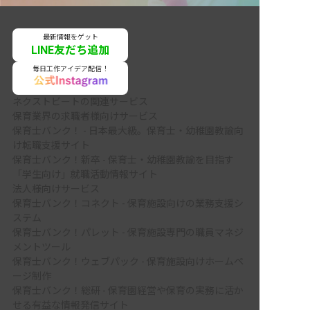
最新情報をゲット
LINE友だち追加
毎日工作アイデア配信！
ネクストビートの関連サービス
保育業界の求職者様向けサービス
保育士バンク！ - 日本最大級。保育士・幼稚園教諭向
け転職支援サイト
保育士バンク！新卒 - 保育士・幼稚園教諭を目指す
「学生向け」就職活動情報サイト
法人様向けサービス
保育士バンク！コネクト - 保育施設向けの業務支援シ
ステム
保育士バンク！パレット - 保育施設専門の職員マネジ
メントツール
保育士バンク！ウェブパック - 保育施設向けホームペ
ージ制作
保育士バンク！総研 - 保育園経営や保育の実務に活か
せる有益な情報発信サイト