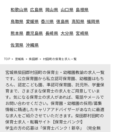
和歌山県
広島県
岡山県
山口県
島根県
鳥取県
愛媛県
香川県
徳島県
高知県
福岡県
熊本県
鹿児島県
長崎県
大分県
宮崎県
佐賀県
沖縄県
TOP
宮城県
柴田郡
村田町の保育士求人一覧
宮城県柴田郡村田町の保育士・幼稚園教諭の求人一覧
です。公立保育園から私立認可保育園、幼稚園はもち
ろん、認定こども園、準認可保育園、託児所、学童保
育まで、さまざまな保育士の求人をご用意していま
す。気になる保育士の求人があれば、電話やメールで
お問い合わせください。保育園・幼稚園の採用/募集
情報に精通したキャリアアドバイザーがあなたに最適
な求人をご紹介させていただきます。柴田郡村田町の
保育士求人・転職サイト【保育士バンク!】
学生の方の応募は「保育士バンク！新卒」（完全無