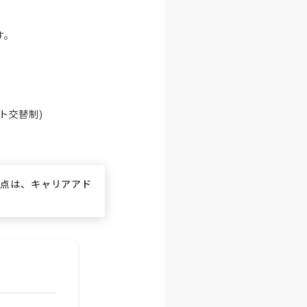
。

フト交替制)

な点は、キャリアアド