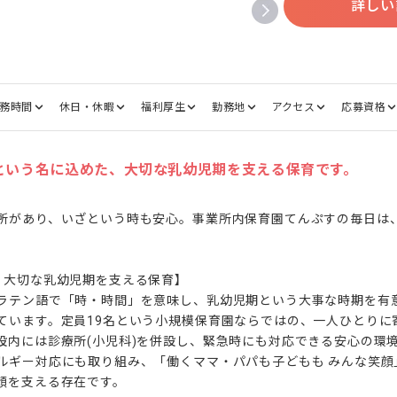
詳しい
務時間
休日・休暇
福利厚生
勤務地
アクセス
応募資格
という名に込めた、大切な乳幼児期を支える保育です。
所があり、いざという時も安心。事業所内保育園てんぷすの毎日は
、大切な乳幼児期を支える保育】

ラテン語で「時・時間」を意味し、乳幼児期という大事な時期を有
ています。定員19名という小規模保育園ならではの、一人ひとりに
設内には診療所(小児科)を併設し、緊急時にも対応できる安心の環
ルギー対応にも取り組み、「働くママ・パパも子どもも みんな笑顔
顔を支える存在です。
