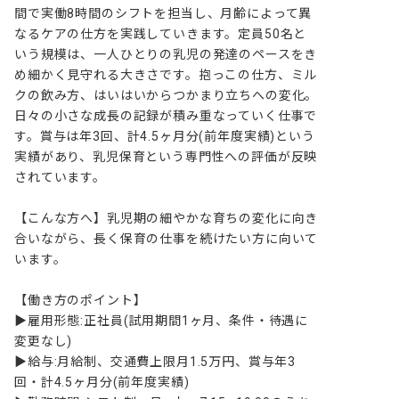
間で実働8時間のシフトを担当し、月齢によって異
なるケアの仕方を実践していきます。定員50名と
いう規模は、一人ひとりの乳児の発達のペースをき
め細かく見守れる大きさです。抱っこの仕方、ミル
クの飲み方、はいはいからつかまり立ちへの変化。
日々の小さな成長の記録が積み重なっていく仕事で
す。賞与は年3回、計4.5ヶ月分(前年度実績)という
実績があり、乳児保育という専門性への評価が反映
されています。

【こんな方へ】乳児期の細やかな育ちの変化に向き
合いながら、長く保育の仕事を続けたい方に向いて
います。

【働き方のポイント】

▶雇用形態:正社員(試用期間1ヶ月、条件・待遇に
変更なし)

▶給与:月給制、交通費上限月1.5万円、賞与年3
回・計4.5ヶ月分(前年度実績)
