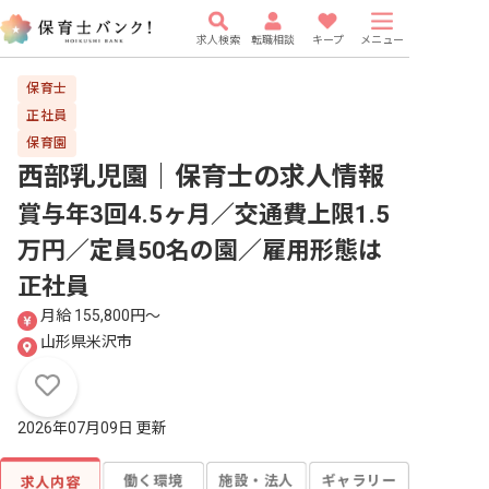
求人検索
転職相談
キープ
メニュー
保育士
正社員
保育園
西部乳児園｜保育士
の求人情報
賞与年3回4.5ヶ月／交通費上限1.5
万円／定員50名の園／雇用形態は
正社員
月給 155,800円〜
山形県米沢市
2026年07月09日 更新
働く環境
施設・法人
ギャラリー
求人内容