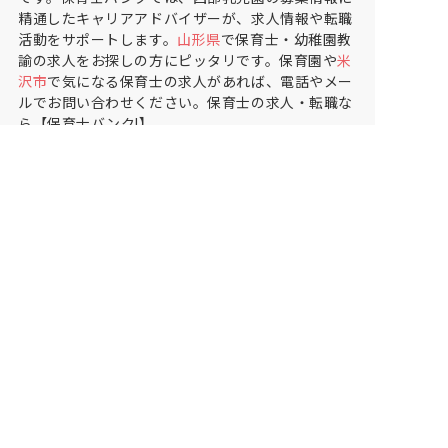
精通したキャリアアドバイザーが、求人情報や転職
活動をサポートします。
山形県
で保育士・幼稚園教
諭の求人をお探しの方にピッタリです。保育園や
米
沢市
で気になる保育士の求人があれば、電話やメー
ルでお問い合わせください。保育士の求人・転職な
ら【保育士バンク!】
保育士バンク！は
あなたに合う職場を一緒にお探ししま
す
保育をよく知るアドバイザーがフルサポート
非公開求人やここだけの保育園情報が充実
累計40万人以上が利用した信頼実績
適正な有料職業紹介事業者として
厚生労働省の認定取得