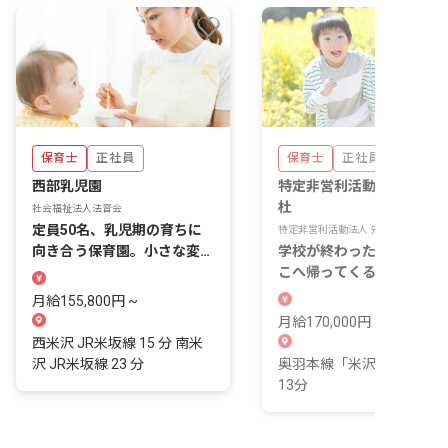
保育士
正社員
保育士
正社員
西部乳児園
特定非営利活動法人 先施
杜
社会福祉法人法音会
定員50名、乳児期の育ちに
特定非営利活動法人 先施の杜
向き合う保育園。小さな変化
学校が終わった先に、毎日
を見逃さない距離感で働けま
こへ帰ってくる子どもたち
す。
いる。
月給155,800円 ~
月給170,000円 ~
西米沢 JR米坂線 15 分 南米
沢 JR米坂線 23 分
奥羽本線「米沢駅」より徒
13分