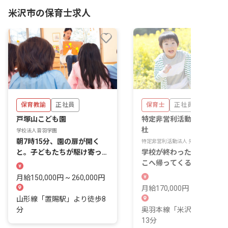
米沢市の保育士求人
保育教諭
正社員
保育士
正社員
戸塚山こども園
特定非営利活動法人 先施
杜
学校法人音羽学園
朝7時15分、園の扉が開く
特定非営利活動法人 先施の杜
と。子どもたちが駆け寄って
学校が終わった先に、毎日
くる毎日がある。
こへ帰ってくる子どもたち
いる。
月給150,000円 ~ 260,000円
月給170,000円 ~
山形線「置賜駅」より徒歩8
分
奥羽本線「米沢駅」より徒
13分