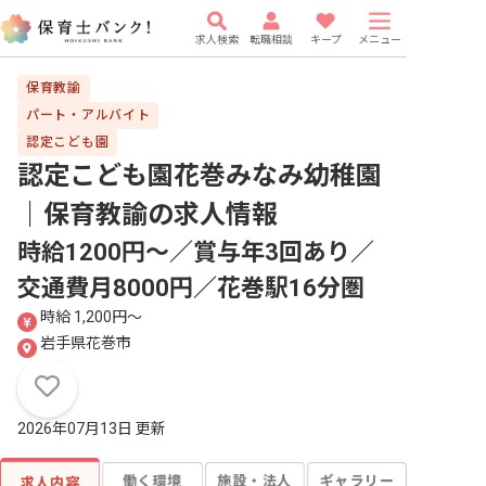
求人検索
転職相談
キープ
メニュー
保育教諭
パート・アルバイト
認定こども園
認定こども園花巻みなみ幼稚園
｜保育教諭
の求人情報
時給1200円〜／賞与年3回あり／
交通費月8000円／花巻駅16分圏
時給 1,200円〜
岩手県花巻市
2026年07月13日 更新
働く環境
施設・法人
ギャラリー
求人内容