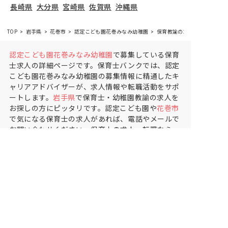
長崎県
大分県
宮崎県
佐賀県
沖縄県
TOP
岩手県
花巻市
認定こども園花巻みなみ幼稚園
保育教諭の求人（パート・ア
認定こども園花巻みなみ幼稚園
で募集している保育
士求人の詳細ページです。保育士バンクでは、認定
こども園花巻みなみ幼稚園の募集情報に精通したキ
ャリアアドバイザーが、求人情報や転職活動をサポ
ートします。
岩手県
で保育士・幼稚園教諭の求人を
お探しの方にピッタリです。認定こども園や
花巻市
で気になる保育士の求人があれば、電話やメールで
お問い合わせください。保育士の求人・転職なら
【保育士バンク!】
保育士バンク！は
あなたに合う職場を一緒にお探ししま
す