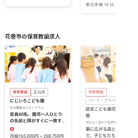
東北本線 16 分
花巻市の保育教諭求人
保育教諭
正社員
保育教諭
にじいろこども園
パート・アルバイト
社会福祉法人セントラル
認定こども園花巻たかき幼
定員60名、園児一人ひとり
園
の名前と顔がすぐに一致する
学校法人豊水久田野学園
距離で保育ができます。
裏に広がる森と近くの公園
で、子どもたちと自然に触
月給165,000円 ~ 268,750円