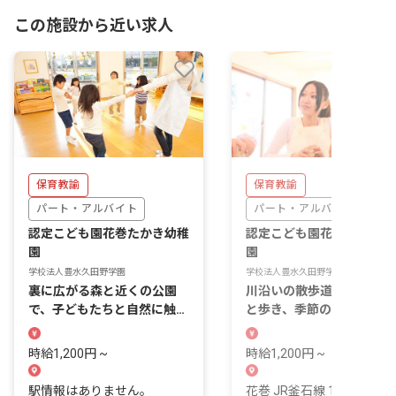
この施設から近い求人
保育教諭
保育教諭
パート・アルバイト
パート・アルバイト
認定こども園花巻たかき幼稚
認定こども園花巻みなみ幼
園
園
学校法人豊水久田野学園
学校法人豊水久田野学園
裏に広がる森と近くの公園
川沿いの散歩道を子どもた
で、子どもたちと自然に触れ
と歩き、季節の移ろいを肌
る毎日を過ごせます。
感じながら過ごせる毎日で
す。
時給1,200円 ~
時給1,200円 ~
駅情報はありません。
花巻 JR釜石線 16 分 花巻 J