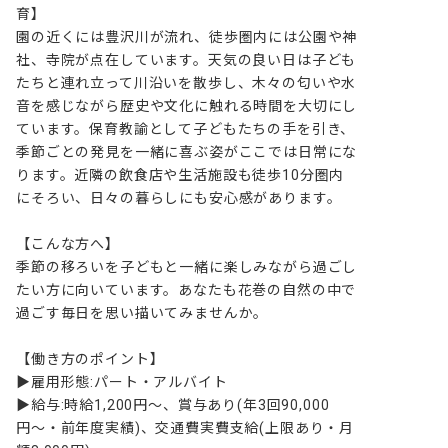
育】

園の近くには豊沢川が流れ、徒歩圏内には公園や神
社、寺院が点在しています。天気の良い日は子ども
たちと連れ立って川沿いを散歩し、木々の匂いや水
音を感じながら歴史や文化に触れる時間を大切にし
ています。保育教諭として子どもたちの手を引き、
季節ごとの発見を一緒に喜ぶ姿がここでは日常にな
ります。近隣の飲食店や生活施設も徒歩10分圏内
にそろい、日々の暮らしにも安心感があります。

【こんな方へ】

季節の移ろいを子どもと一緒に楽しみながら過ごし
たい方に向いています。あなたも花巻の自然の中で
過ごす毎日を思い描いてみませんか。

【働き方のポイント】

▶雇用形態:パート・アルバイト

▶給与:時給1,200円〜、賞与あり(年3回90,000
円〜・前年度実績)、交通費実費支給(上限あり・月