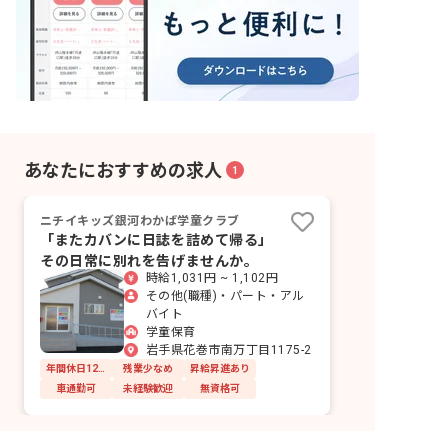
あなたにおすすめの求人
1
ニチイキッズ銀河わかば学童クラブ
「またカバンに日誌を詰めて帰る」
その日常に別れを告げませんか。
時給1,031円 ~ 1,102円
その他(職種)・パート・アル
バイト
学童保育
岩手県花巻市南万丁目1175-2
年間休日120日以上
残業少なめ
昇給昇進あり
車通勤可
未経験歓迎
無資格可