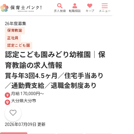
求人検索
転職相談
キープ
メニュー
26年度募集
保育教諭
正社員
認定こども園
認定こども園みどり幼稚園｜保
育教諭
の求人情報
賞与年3回4.5ヶ月／住宅手当あり
／通勤費支給／退職金制度あり
月給 170,000円〜
大分県大分市
2026年07月09日 更新