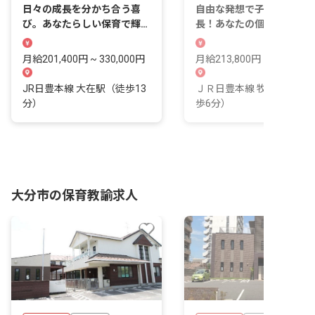
日々の成長を分かち合う喜
自由な発想で子どもたちと
び。あなたらしい保育で輝く
長！あなたの個性が輝く保
毎日を送りましょう。
を始めませんか？
月給201,400円 ~ 330,000円
月給213,800円 ~ 231,900
JR日豊本線 大在駅（徒歩13
ＪＲ日豊本線 牧(大分)駅（
分）
歩6分）
大分市の保育教諭求人