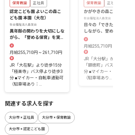
保育教諭
正社員
保育教諭
正社員
認定こども園 よいこの森こ
かがやきの森こども園
ども園 本園（大在）
社会福祉法人森友会
日々の「できた！」を大切
社会福祉法人森友会
異年齢の関わりを大切にしな
しながら、誉める保育を行
がら、「誉める保育」を実践
っていきましょう
しています
月給255,710円 ~ 261,710
月給255,710円 ~ 261,710円
JR「大分駅」から徒歩15
JR「大在駅」より徒歩15分
「顕徳町」バス停から徒歩
「極楽寺」バス停より徒歩3
分 ■マイカー・自転車通勤
分 ■マイカー・自転車通勤可
（駐車場あり...
（駐車場あり：...
関連する求人を探す
大分市 × 正社員
大分市 × 保育教諭
大分市 × 認定こども園