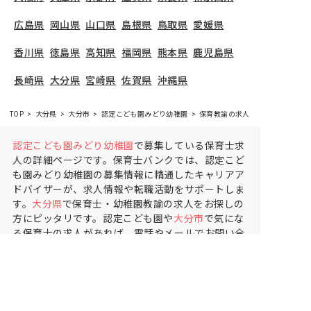
広島県
岡山県
山口県
島根県
鳥取県
愛媛県
香川県
徳島県
高知県
福岡県
熊本県
鹿児島県
長崎県
大分県
宮崎県
佐賀県
沖縄県
TOP
大分県
大分市
認定こども園みどり幼稚園
保育教諭の求人（正社員）
認定こども園みどり幼稚園
で募集している保育士求
人の詳細ページです。保育士バンクでは、認定こど
も園みどり幼稚園の募集情報に精通したキャリアア
ドバイザーが、求人情報や転職活動をサポートしま
す。
大分県
で保育士・幼稚園教諭の求人をお探しの
方にピッタリです。認定こども園や
大分市
で気にな
る保育士の求人があれば、電話やメールでお問い合
わせください。保育士の求人・転職なら【保育士バ
ンク!】