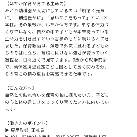
【はだか保育が育てる生命力】

みどり幼稚園が大切にしているのは「明るく元気
に」「創造豊かに」「思いやりをもって」という3
本柱。その象徴が、はだか保育です。単なる体力づ
くりではなく、自然の中で子どもが本来持っている
生命力を引き出すという哲学のもとに続けられてき
ました。保育教諭は、薄着で外気に触れる子どもた
ちのそばに立ち、寒暖に負けない強さが育っていく
過程を、日々近くで見守ります。0歳から就学前ま
で、幼保連携型認定こども園として長く関わる分、
その育ちの積み重ねを実感できる仕事です。

【こんな方へ】

自然との触れ合いを保育の軸に据えたい方、子ども
の心と体の逞しさをじっくり育てたい方に向いてい
ます。

【働き方のポイント】

▶ 雇用形態: 正社員
