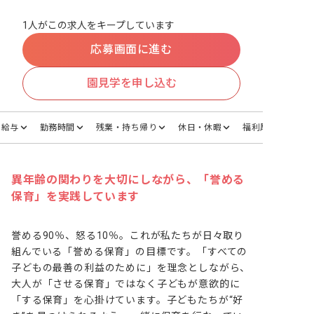
1人がこの求人をキープしています
応募画面に進む
園見学を申し込む
給与
勤務時間
残業・持ち帰り
休日・休暇
福利厚生
異年齢の関わりを大切にしながら、「誉める
保育」を実践しています
誉める90％、怒る10％。これが私たちが日々取り
組んでいる「誉める保育」の目標です。「すべての
子どもの最善の利益のために」を理念としながら、
大人が「させる保育」ではなく子どもが意欲的に
「する保育」を心掛けています。子どもたちが“好