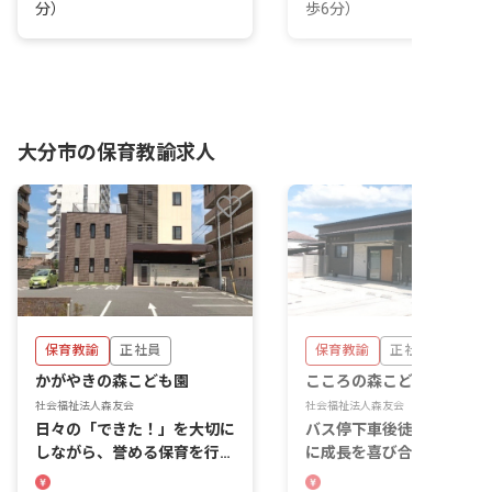
分）
歩6分）
大分市の保育教諭求人
保育教諭
正社員
保育教諭
正社員
かがやきの森こども園
こころの森こども園分園
社会福祉法人森友会
社会福祉法人森友会
日々の「できた！」を大切に
バス停下車後徒歩5分。一
しながら、誉める保育を行な
に成長を喜び合う保育をし
っていきましょう
せんか？