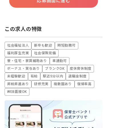
応募画面に進む
この求人の特徴
社会福祉法人
新卒も歓迎
時短勤務可
福利厚生充実
社会保険完備
寮・住宅・家賃補助あり
車通勤可
ボーナス・賞与あり
ブランクOK
産休育休制度
未経験歓迎
有給
駅近5分以内
退職金制度
昇給昇進あり
研修充実
複数園あり
復帰率高
WEB面接OK