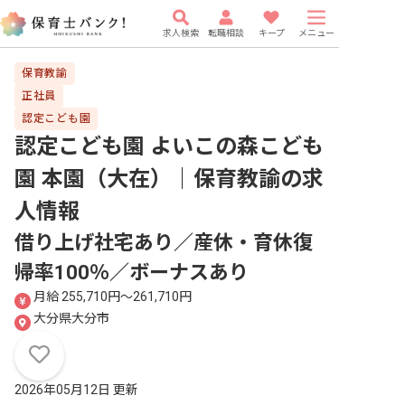
求人検索
転職相談
キープ
メニュー
保育教諭
正社員
認定こども園
認定こども園 よいこの森こども
園 本園（大在）｜保育教諭
の求
人情報
借り上げ社宅あり／産休・育休復
帰率100％／ボーナスあり
月給 255,710円〜261,710円
大分県大分市
2026年05月12日 更新