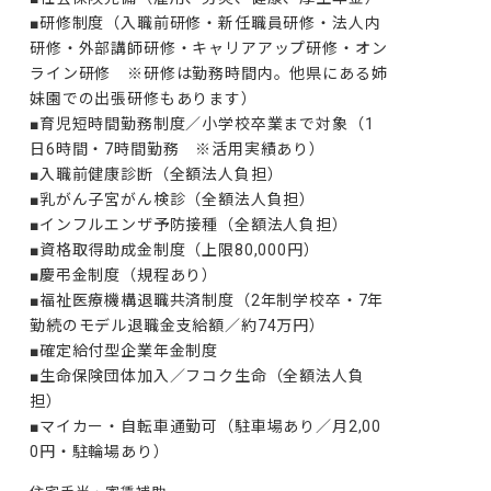
■研修制度（入職前研修・新任職員研修・法人内
研修・外部講師研修・キャリアアップ研修・オン
ライン研修　※研修は勤務時間内。他県にある姉
妹園での出張研修もあります）

■育児短時間勤務制度／小学校卒業まで対象（1
日6時間・7時間勤務　※活用実績あり）

■入職前健康診断（全額法人負担）

■乳がん子宮がん検診（全額法人負担）

■インフルエンザ予防接種（全額法人負担）

■資格取得助成金制度（上限80,000円）

■慶弔金制度（規程あり）

■福祉医療機構退職共済制度（2年制学校卒・7年
勤続のモデル退職金支給額／約74万円）

■確定給付型企業年金制度

■生命保険団体加入／フコク生命（全額法人負
担）

■マイカー・自転車通勤可（駐車場あり／月2,00
0円・駐輪場あり）