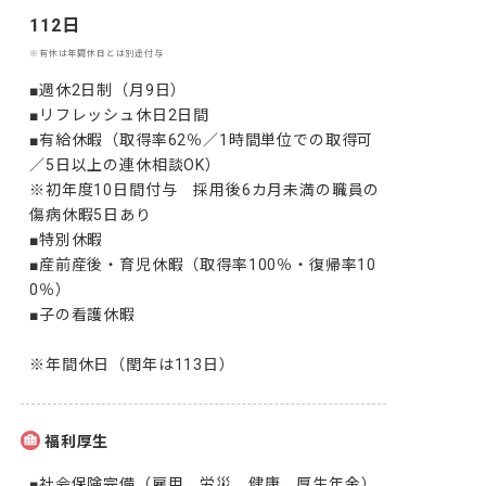
112日
※有休は年間休日とは別途付与
■週休2日制（月9日）

■リフレッシュ休日2日間

■有給休暇（取得率62％／1時間単位での取得可
／5日以上の連休相談OK）

※初年度10日間付与　採用後6カ月未満の職員の
傷病休暇5日あり

■特別休暇

■産前産後・育児休暇（取得率100％・復帰率10
0％）

■子の看護休暇

※年間休日（閏年は113日）　
福利厚生
■社会保険完備（雇用、労災、健康、厚生年金）
