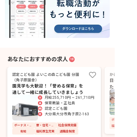
あなたにおすすめの求人
10
認定こども園 よいこの森こども園 分園
かるがも保育園
（角子原園舎）
日々の成長を
園見学も大歓迎！「誉める保育」を
たらしい保育
通して一緒に成長していきましょう
ょう。
月給255,710円 ~ 261,710円
保育教諭・正社員
認定こども園
大分県大分市角子原2-163
ボーナス・賞与あり
寮・住宅・家賃補助あり
社会保険完備
福利厚生充実
有給
福利厚生充実
退職金制度