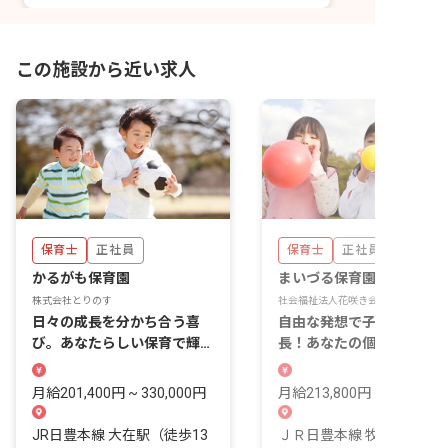
この施設から近い求人
保育士
正社員
保育士
正社員
かるがも保育園
まいづる保育園
株式会社とりのす
社会福祉法人花咲き会
日々の成長を分かち合う喜
自由な発想で子どもたちと
び。あなたらしい保育で輝く
長！あなたの個性が輝く保
毎日を送りましょう。
を始めませんか？
月給201,400円 ~ 330,000円
月給213,800円 ~ 231,900
JR日豊本線 大在駅（徒歩13
ＪＲ日豊本線 牧(大分)駅（