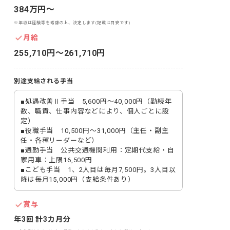
384万円〜
※年収は経験等を考慮の上、決定します(記載は目安です)
月給
255,710円〜261,710円
別途支給される手当
■処遇改善Ⅱ手当　5,600円～40,000円（勤続年
数、職責、仕事内容などにより、個人ごとに設
定）

■役職手当　10,500円～31,000円（主任・副主
任・各種リーダーなど）

■通勤手当　公共交通機関利用：定期代支給・自
家用車：上限16,500円

■こども手当　1、2人目は毎月7,500円。3人目以
降は毎月15,000円（支給条件あり）
賞与
年3回 計3カ月分