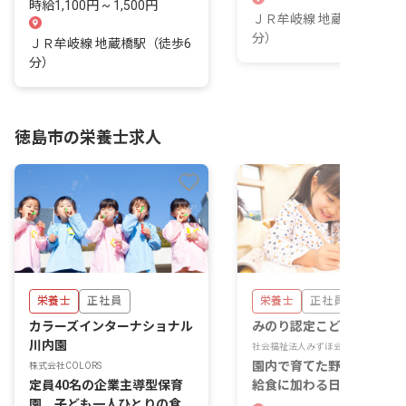
時給1,100円 ~ 1,500円
ＪＲ牟岐線 地蔵橋駅（徒歩
分）
ＪＲ牟岐線 地蔵橋駅（徒歩6
分）
徳島市の栄養士求人
栄養士
正社員
栄養士
正社員
カラーズインターナショナル
みのり認定こども園
川内園
社会福祉法人みずほ会
園内で育てた野菜が、薄味
株式会社COLORS
定員40名の企業主導型保育
給食に加わる日がある。食
園。子ども一人ひとりの食
ら育ちを支える仕事です。