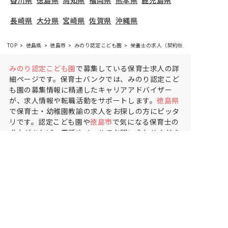
香川県
徳島県
高知県
福岡県
熊本県
鹿児島県
長崎県
大分県
宮崎県
佐賀県
沖縄県
TOP
徳島県
徳島市
みのり認定こども園
栄養士の求人（契約社員）
みのり認定こども園
で募集している保育士求人の詳
細ページです。保育士バンクでは、みのり認定こど
も園の募集情報に精通したキャリアアドバイザー
が、求人情報や転職活動をサポートします。
徳島県
で保育士・幼稚園教諭の求人をお探しの方にピッタ
リです。認定こども園や
徳島市
で気になる保育士の
求人があれば、電話やメールでお問い合わせくださ
い。保育士の求人・転職なら【保育士バンク!】
保育士バンク！は
あなたに合う職場を一緒にお探ししま
す