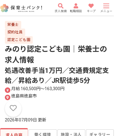
求人検索
転職相談
キープ
メニュー
栄養士
契約社員
認定こども園
みのり認定こども園｜栄養士
の
求人情報
処遇改善手当1万円／交通費規定支
給／昇給あり／JR駅徒歩5分
月給 160,500円〜163,300円
徳島県徳島市
2026年07月09日 更新
働く環境
施設・法人
ギャラリー
求人内容