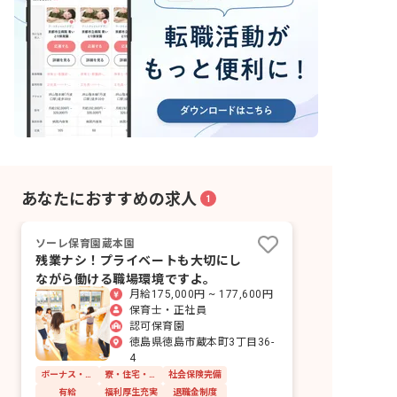
あなたにおすすめの求人
1
ソーレ保育園蔵本園
残業ナシ！プライベートも大切にし
ながら働ける職場環境ですよ。
月給175,000円 ~ 177,600円
保育士・正社員
認可保育園
徳島県徳島市蔵本町3丁目36-
4
ボーナス・賞与あり
寮・住宅・家賃補助あり
社会保険完備
有給
福利厚生充実
退職金制度