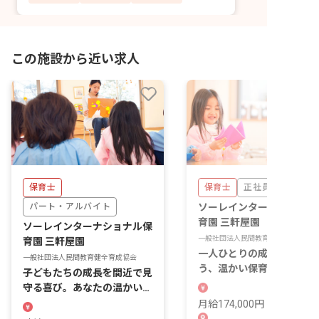
この施設から近い求人
保育士
保育士
正社員
パート・アルバイト
ソーレインターナショナル
育園 三軒屋園
ソーレインターナショナル保
一般社団法人民間教育健全育成協会
育園 三軒屋園
一人ひとりの成長に寄り添
一般社団法人民間教育健全育成協会
う、温かい保育をしません
子どもたちの成長を間近で見
か？あなたの笑顔が子ども
守る喜び。あなたの温かい手
ちの未来を育みます。
が未来を育む場所
月給174,000円 ~ 231,000