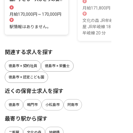
を、間近で支える栄養士の仕
月給171,800円 ~ 194,200
事です。
月給170,000円 ~ 170,000円
文化の森 JR牟岐線 5 分 二
駅情報はありません。
屋 JR牟岐線 18 分 地蔵橋 J
牟岐線 20 分
関連する求人を探す
徳島市 × 契約社員
徳島市 × 栄養士
徳島市 × 認定こども園
近くの保育士求人を探す
徳島市
鳴門市
小松島市
阿南市
最寄り駅から探す
二軒屋
文化の森
地蔵橋