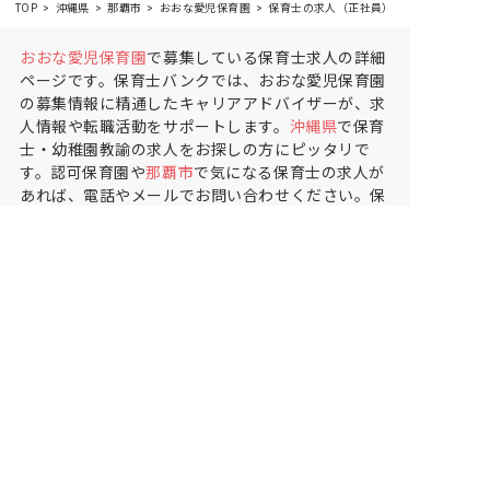
TOP
沖縄県
那覇市
おおな愛児保育園
保育士の求人（正社員）
おおな愛児保育園
で募集している保育士求人の詳細
ページです。保育士バンクでは、おおな愛児保育園
の募集情報に精通したキャリアアドバイザーが、求
人情報や転職活動をサポートします。
沖縄県
で保育
士・幼稚園教諭の求人をお探しの方にピッタリで
す。認可保育園や
那覇市
で気になる保育士の求人が
あれば、電話やメールでお問い合わせください。保
育士の求人・転職なら【保育士バンク!】
保育士バンク！は
あなたに合う職場を一緒にお探ししま
す
保育をよく知るアドバイザーがフルサポート
非公開求人やここだけの保育園情報が充実
累計40万人以上が利用した信頼実績