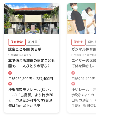
保育教諭
正社員
保育士
契約社員
認定こども園 美ら夢
ガジマル保育園
社会福祉法人夢工房
社会福祉法人郵住協福祉会
車で通える那覇の認定こども
エイサーの太鼓の音に合わ
園で、一人ひとりの育ちに、
て体を動かし、わらべうた
長く寄り添っていく。
口ずさむ。沖縄の伝統と自
の中で育つ保育園です。
月給230,300円 ~ 237,400円
月給201,400円 ~
沖縄都市モノレール(ゆいレ
ゆいレール「古島駅」より
ール)「古島駅」より徒歩20
歩5分 ■マイカー・バイク
分。車通勤が可能です(交通
自転車通勤可（駐車場：自
費は2km以上から支...
手配） ※周辺には...