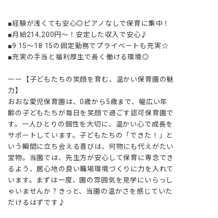
■経験が浅くても安心◎ピアノなしで保育に集中！

■月給214,200円～！安定した収入で安心♪

■9:15～18:15の固定勤務でプライベートも充実☆

■充実の手当と福利厚生で長く働ける環境◎

ーー【子どもたちの笑顔を育む、温かい保育園の魅
力】

おおな愛児保育園は、0歳から5歳まで、幅広い年
齢の子どもたちが毎日を笑顔で過ごす認可保育園で
す。一人ひとりの個性を大切に、温かい心で成長を
サポートしています。子どもたちの「できた！」と
いう瞬間に立ち会える喜びは、何物にも代えがたい
宝物。当園では、先生方が安心して保育に専念でき
るよう、居心地の良い職場環境づくりに力を入れて
います。まずは一度、園の雰囲気を見学にいらっし
ゃいませんか？きっと、当園の温かさを感じていた
だけるはずです♪
