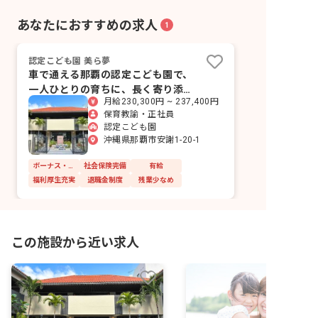
あなたにおすすめの求人
1
認定こども園 美ら夢
車で通える那覇の認定こども園で、
一人ひとりの育ちに、長く寄り添っ
月給230,300円 ~ 237,400円
ていく。
保育教諭・正社員
認定こども園
沖縄県那覇市安謝1-20-1
ボーナス・賞与あり
社会保険完備
有給
福利厚生充実
退職金制度
残業少なめ
この施設から近い求人