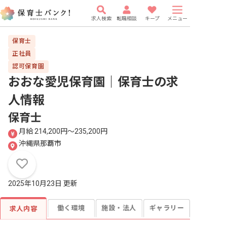
求人検索
転職相談
キープ
メニュー
保育士
正社員
認可保育園
おおな愛児保育園｜保育士
の求
人情報
保育士
月給 214,200円〜235,200円
沖縄県那覇市
2025年10月23日 更新
働く環境
施設・法人
ギャラリー
求人内容