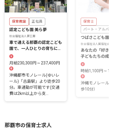
保育教諭
正社員
保育士
認定こども園 美ら夢
パート・アルバイト
社会福祉法人夢工房
つばさこども園
車で通える那覇の認定こども
社会福祉法人翼福祉会
園で、一人ひとりの育ちに、
あなたの「好き」を仕事に
長く寄り添っていく。
子どもたちの成長を支える
びを、私たちと一緒に分か
月給230,300円 ~ 237,400円
合いませんか？
時給1,100円 ~ 1,170円
沖縄都市モノレール(ゆいレ
ール)「古島駅」より徒歩20
沖縄モノレール 赤嶺駅（
分。車通勤が可能です(交通
歩10分）
費は2km以上から支...
那覇市の保育士求人