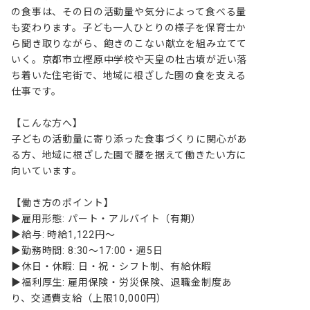
の食事は、その日の活動量や気分によって食べる量
も変わります。子ども一人ひとりの様子を保育士か
ら聞き取りながら、飽きのこない献立を組み立てて
いく。京都市立樫原中学校や天皇の杜古墳が近い落
ち着いた住宅街で、地域に根ざした園の食を支える
仕事です。

【こんな方へ】

子どもの活動量に寄り添った食事づくりに関心があ
る方、地域に根ざした園で腰を据えて働きたい方に
向いています。

【働き方のポイント】

▶雇用形態: パート・アルバイト（有期）

▶給与: 時給1,122円〜

▶勤務時間: 8:30〜17:00・週5日

▶休日・休暇: 日・祝・シフト制、有給休暇

▶福利厚生: 雇用保険・労災保険、退職金制度あ
り、交通費支給（上限10,000円）