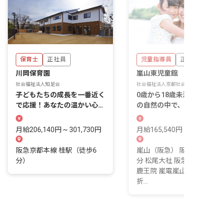
保育士
正社員
児童指導員
正社員
川岡保育園
嵐山東児童館
社会福祉法人知足会
社会福祉法人京都社会福祉協会
子どもたちの成長を一番近く
0歳から18歳未満まで。嵐
で応援！あなたの温かい心が
の自然の中で、世代を超え
輝く場所です
育ちに関わる仕事です。
月給206,140円 ~ 301,730円
月給165,540円 ~
阪急京都本線 桂駅（徒歩6
嵐山（阪急） 阪急嵐山線 5
分）
分 松尾大社 阪急嵐山線 9 
鹿王院 嵐電嵐山本線 13 分
折...