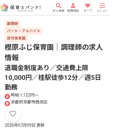
求人検索
転職相談
キープ
メニュー
調理師
パート・アルバイト
認可保育園
樫原ふじ保育園｜調理師
の求人
情報
退職金制度あり／交通費上限
10,000円／桂駅徒歩12分／週5日
勤務
時給 1,122円〜
京都府京都市西京区
2026年07月09日 更新