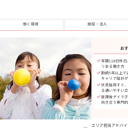
働く環境
施設・法人
お
年間118日休
リある働き方
勤続5年以上で
キャリア設計
伏見稲荷すぐ、
る通いやすい
放課後デイで
向き合う専門
エリア担当アドバイ