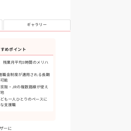
ギャラリー
すすめポイント
日、残業月平均3時間のメリハ
退職金制度が適用される長期
が可能
京阪・JRの複数路線が使え
立地
子ども一人ひとりのペースに
的な支援職
ザーに