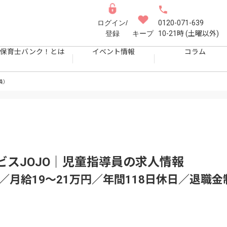
ログイン/
0120-071-639
登録
キープ
10-21時 (土曜以外)
保育士バンク！とは
イベント情報
コラム
員）
スJOJO｜児童指導員
の求人情報
／月給19〜21万円／年間118日休日／退職金