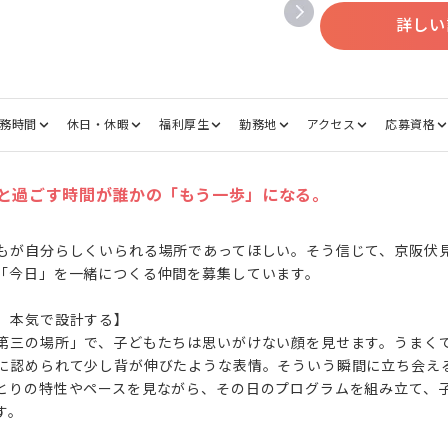
詳しい
務時間
休日・休暇
福利厚生
勤務地
アクセス
応募資格
と過ごす時間が誰かの「もう一歩」になる。
もが自分らしくいられる場所であってほしい。そう信じて、京阪伏
「今日」を一緒につくる仲間を募集しています。

、本気で設計する】

第三の場所」で、子どもたちは思いがけない顔を見せます。うまく
に認められて少し背が伸びたような表情。そういう瞬間に立ち会え
とりの特性やペースを見ながら、その日のプログラムを組み立て、
。
