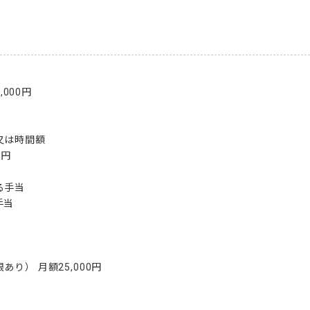
000円

は時間額

円

手当

当

り） 月額25,000円
