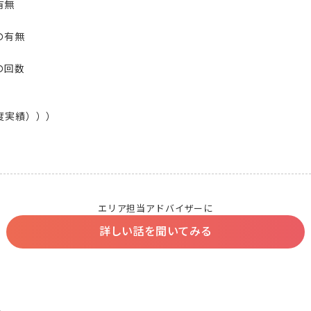
無

有無

回数

度実績）））

エリア担当アドバイザーに
詳しい話を聞いてみる