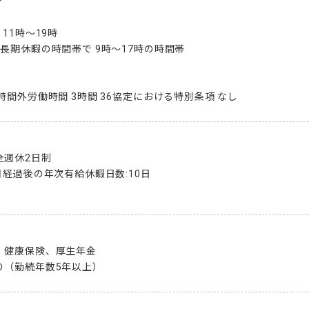


1時〜19時 

長期休暇の時間帯で 9時〜17時の時間帯

時間外労働時間 3時間 36協定における特別条項 なし
週休2日制

経過後の年次有給休暇日数:10日

健康保険、厚生年金

り（勤続年数5年以上）