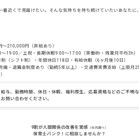
一番近くで見届けたい。そんな気持ちを持ち続けていたいあなたに
円〜210,000円（昇給あり）

〜19:00／土祝・長期休暇9:00〜17:00（実働8h・残業月平均3h）

制（シフト制）・年間休日118日・有給休暇（6ヶ月後10日）

備・退職金制度あり（勤続5年以上）・交通費実費支給（上限月25,
分）
、給与、勤務時間、休日・休暇、福利厚生、応募資格などのご不明
にお問い合わせください。
9割が人間関係の改善を実感
（社内調べ）
保育士バンク！に相談しませんか？