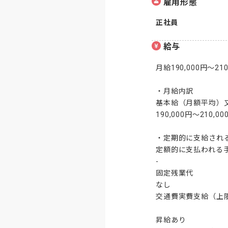
雇用形態
正社員
給与
月給190,000円～210,
・月給内訳

基本給（月額平均）又
190,000円～210,000
・定期的に支給される
定額的に支払われる手
-

固定残業代

なし

交通費実費支給（上限あ
昇給あり
